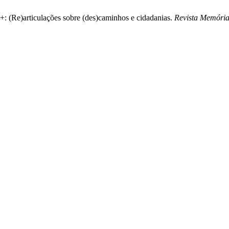
: (Re)articulações sobre (des)caminhos e cidadanias.
Revista Memóri