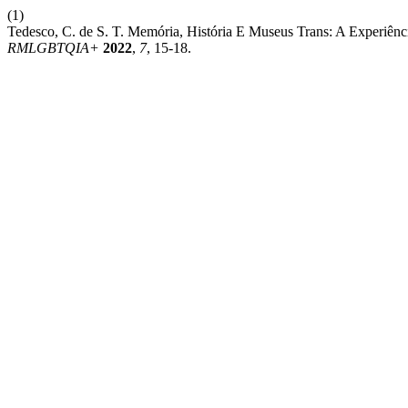
(1)
Tedesco, C. de S. T. Memória, História E Museus Trans: A Experiê
RMLGBTQIA+
2022
,
7
, 15-18.