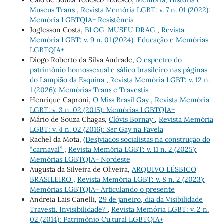
Caio de Souza Tedesco Tedesco,
Memória, História e
Museus Trans
,
Revista Memória LGBT: v. 7 n. 01 (2022):
Memória LGBTQIA+ Resistência
Joglesson Costa,
BLOG-MUSEU DRAG
,
Revista
Memória LGBT: v. 9 n. 01 (2024): Educação e Memórias
LGBTQIA+
Diogo Roberto da Silva Andrade,
O espectro do
patrimônio homossexual e sáfico brasileiro nas páginas
do Lampião da Esquina
,
Revista Memória LGBT: v. 12 n.
1 (2026): Memórias Trans e Travestis
Henrique Caproni,
O Miss Brasil Gay
,
Revista Memória
LGBT: v. 3 n. 02 (2015): Memórias LGBTQIA+
Mário de Souza Chagas,
Clóvis Bornay
,
Revista Memória
LGBT: v. 4 n. 02 (2016): Ser Gay na Favela
Rachel da Mota,
(Des)viados socialistas na construção do
“carnaval”
,
Revista Memória LGBT: v. 11 n. 2 (2025):
Memórias LGBTQIA+ Nordeste
Augusta da Silveira de Oliveira,
ARQUIVO LÉSBICO
BRASILEIRO
,
Revista Memória LGBT: v. 8 n. 2 (2023):
Memórias LGBTQIA+ Articulando o presente
Andreia Lais Canelli,
29 de janeiro, dia da Visibilidade
Travesti. Invisibilidade?
,
Revista Memória LGBT: v. 2 n.
02 (2014): Patrimônio Cultural LGBTQIA+