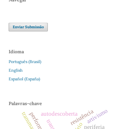
Enviar Submissão
Idioma
Português (Brasil)
English
Español (España)
Palavras-chave
artivismo
resistência
autodescoberta
performance
periferia