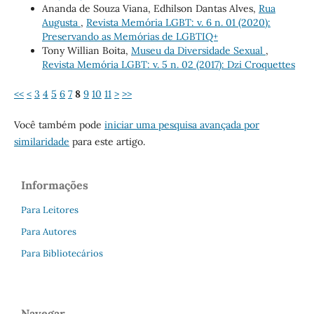
Ananda de Souza Viana, Edhilson Dantas Alves,
Rua
Augusta
,
Revista Memória LGBT: v. 6 n. 01 (2020):
Preservando as Memórias de LGBTIQ+
Tony Willian Boita,
Museu da Diversidade Sexual
,
Revista Memória LGBT: v. 5 n. 02 (2017): Dzi Croquettes
<<
<
3
4
5
6
7
8
9
10
11
>
>>
Você também pode
iniciar uma pesquisa avançada por
similaridade
para este artigo.
Informações
Para Leitores
Para Autores
Para Bibliotecários
Navegar