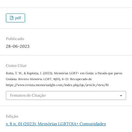
pdf
Publicado
28-06-2023
Como Citar
Boita, T. W., & Baptista, J. (2023). Memórias LGBT+ em Goiás: a Parada que parou
Goiânia.
Revista Memória LGBT
,
8
(01), 6–21. Recuperado de
https://www.revista.memoriaslgbt.com/index.php/ojs/article/view/81
Fomatos de Citação
Edição
v. 8 n. 01 (2023): Memórias LGBTQIA+ Comunidades