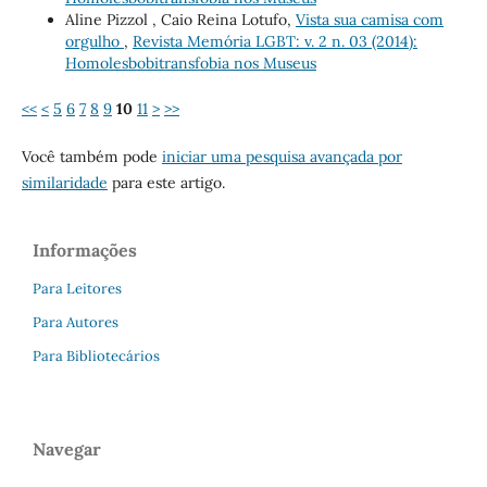
Aline Pizzol , Caio Reina Lotufo,
Vista sua camisa com
orgulho
,
Revista Memória LGBT: v. 2 n. 03 (2014):
Homolesbobitransfobia nos Museus
<<
<
5
6
7
8
9
10
11
>
>>
Você também pode
iniciar uma pesquisa avançada por
similaridade
para este artigo.
Informações
Para Leitores
Para Autores
Para Bibliotecários
Navegar