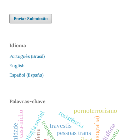
Enviar Submissão
Idioma
Português (Brasil)
English
Español (España)
Palavras-chave
pornoterrorismo
resistência
casa-nicho
psicologia social
auto(biografia)
transgeneridade
disforia
travestis
periferia
pessoas trans
ibrat