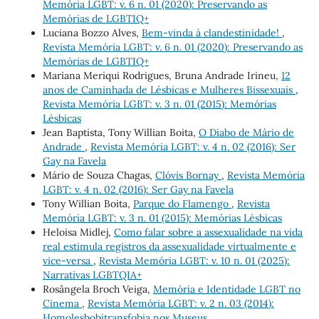
Memória LGBT: v. 6 n. 01 (2020): Preservando as
Memórias de LGBTIQ+
Luciana Bozzo Alves,
Bem-vinda à clandestinidade!
,
Revista Memória LGBT: v. 6 n. 01 (2020): Preservando as
Memórias de LGBTIQ+
Mariana Meriqui Rodrigues, Bruna Andrade Irineu,
12
anos de Caminhada de Lésbicas e Mulheres Bissexuais
,
Revista Memória LGBT: v. 3 n. 01 (2015): Memórias
Lésbicas
Jean Baptista, Tony Willian Boita,
O Diabo de Mário de
Andrade
,
Revista Memória LGBT: v. 4 n. 02 (2016): Ser
Gay na Favela
Mário de Souza Chagas,
Clóvis Bornay
,
Revista Memória
LGBT: v. 4 n. 02 (2016): Ser Gay na Favela
Tony Willian Boita,
Parque do Flamengo
,
Revista
Memória LGBT: v. 3 n. 01 (2015): Memórias Lésbicas
Heloisa Midlej,
Como falar sobre a assexualidade na vida
real estimula registros da assexualidade virtualmente e
vice-versa
,
Revista Memória LGBT: v. 10 n. 01 (2025):
Narrativas LGBTQIA+
Rosângela Broch Veiga,
Memória e Identidade LGBT no
Cinema
,
Revista Memória LGBT: v. 2 n. 03 (2014):
Homolesbobitransfobia nos Museus