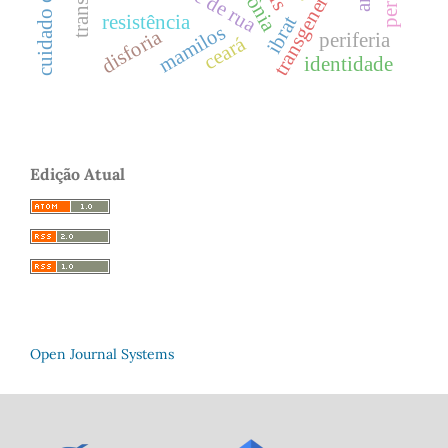
transgeneridade
arte de rua
resistência
ibrat
mamilos
disforia
periferia
ceará
identidade
Edição Atual
Open Journal Systems