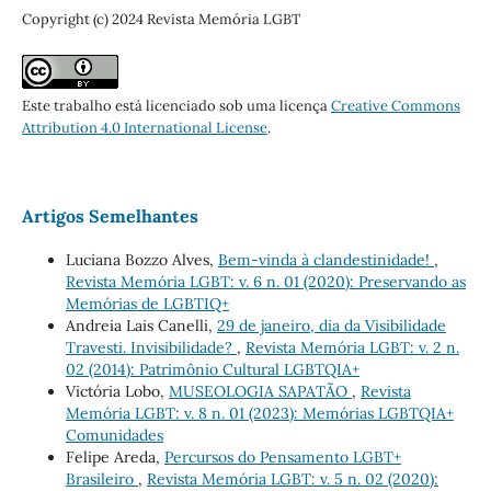
Copyright (c) 2024 Revista Memória LGBT
Este trabalho está licenciado sob uma licença
Creative Commons
Attribution 4.0 International License
.
Artigos Semelhantes
Luciana Bozzo Alves,
Bem-vinda à clandestinidade!
,
Revista Memória LGBT: v. 6 n. 01 (2020): Preservando as
Memórias de LGBTIQ+
Andreia Lais Canelli,
29 de janeiro, dia da Visibilidade
Travesti. Invisibilidade?
,
Revista Memória LGBT: v. 2 n.
02 (2014): Patrimônio Cultural LGBTQIA+
Victória Lobo,
MUSEOLOGIA SAPATÃO
,
Revista
Memória LGBT: v. 8 n. 01 (2023): Memórias LGBTQIA+
Comunidades
Felipe Areda,
Percursos do Pensamento LGBT+
Brasileiro
,
Revista Memória LGBT: v. 5 n. 02 (2020):