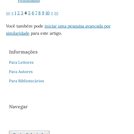
Feminismo
<<
<
1
2
3
4
5
6
7
8
9
10
>
>>
Você também pode
iniciar uma pesquisa avançada por
similaridade
para este artigo.
Informações
Para Leitores
Para Autores
Para Bibliotecários
Navegar