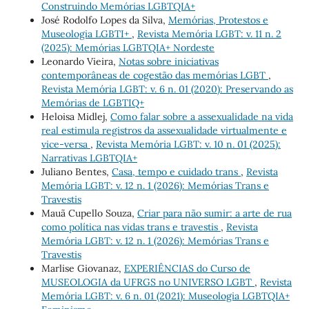
Construindo Memórias LGBTQIA+
José Rodolfo Lopes da Silva,
Memórias, Protestos e
Museologia LGBTI+
,
Revista Memória LGBT: v. 11 n. 2
(2025): Memórias LGBTQIA+ Nordeste
Leonardo Vieira,
Notas sobre iniciativas
contemporâneas de cogestão das memórias LGBT
,
Revista Memória LGBT: v. 6 n. 01 (2020): Preservando as
Memórias de LGBTIQ+
Heloisa Midlej,
Como falar sobre a assexualidade na vida
real estimula registros da assexualidade virtualmente e
vice-versa
,
Revista Memória LGBT: v. 10 n. 01 (2025):
Narrativas LGBTQIA+
Juliano Bentes,
Casa, tempo e cuidado trans
,
Revista
Memória LGBT: v. 12 n. 1 (2026): Memórias Trans e
Travestis
Mauã Cupello Souza,
Criar para não sumir: a arte de rua
como política nas vidas trans e travestis
,
Revista
Memória LGBT: v. 12 n. 1 (2026): Memórias Trans e
Travestis
Marlise Giovanaz,
EXPERIÊNCIAS do Curso de
MUSEOLOGIA da UFRGS no UNIVERSO LGBT
,
Revista
Memória LGBT: v. 6 n. 01 (2021): Museologia LGBTQIA+