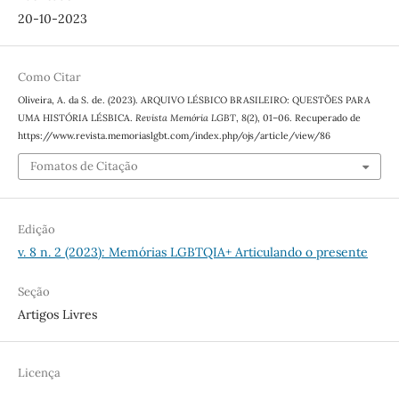
20-10-2023
Como Citar
Oliveira, A. da S. de. (2023). ARQUIVO LÉSBICO BRASILEIRO: QUESTÕES PARA
UMA HISTÓRIA LÉSBICA.
Revista Memória LGBT
,
8
(2), 01–06. Recuperado de
https://www.revista.memoriaslgbt.com/index.php/ojs/article/view/86
Fomatos de Citação
Edição
v. 8 n. 2 (2023): Memórias LGBTQIA+ Articulando o presente
Seção
Artigos Livres
Licença