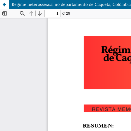
Regime heterossexual no departamento de Caquetá, Colômbia: 