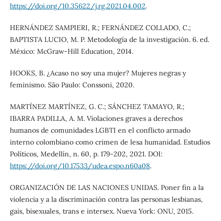
https://doi.org/10.35622/j.rg.2021.04.002
.
HERNÁNDEZ SAMPIERI, R.; FERNÁNDEZ COLLADO, C.;
BAPTISTA LUCIO, M. P. Metodología de la investigación. 6. ed.
México: McGraw-Hill Education, 2014.
HOOKS, B. ¿Acaso no soy una mujer? Mujeres negras y
feminismo. São Paulo: Conssoni, 2020.
MARTÍNEZ MARTÍNEZ, G. C.; SÁNCHEZ TAMAYO, R.;
IBARRA PADILLA, A. M. Violaciones graves a derechos
humanos de comunidades LGBTI en el conflicto armado
interno colombiano como crimen de lesa humanidad. Estudios
Políticos, Medellín, n. 60, p. 179-202, 2021. DOI:
https://doi.org/10.17533/udea.espo.n60a08
.
ORGANIZACIÓN DE LAS NACIONES UNIDAS. Poner fin a la
violencia y a la discriminación contra las personas lesbianas,
gais, bisexuales, trans e intersex. Nueva York: ONU, 2015.