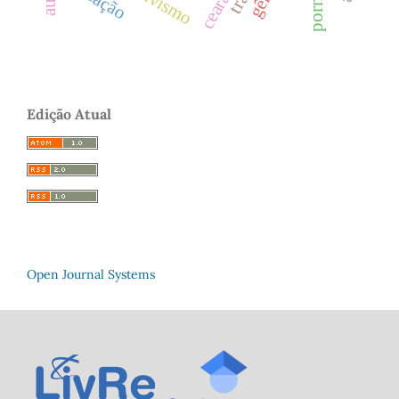
artivismo
ceará
Edição Atual
Open Journal Systems