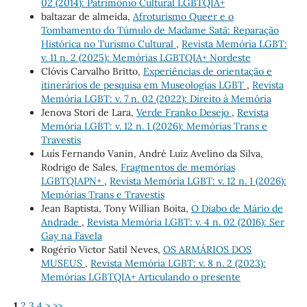
02 (2014): Patrimônio Cultural LGBTQIA+
baltazar de almeida,
Afroturismo Queer e o
Tombamento do Túmulo de Madame Satã: Reparação
Histórica no Turismo Cultural
,
Revista Memória LGBT:
v. 11 n. 2 (2025): Memórias LGBTQIA+ Nordeste
Clóvis Carvalho Britto,
Experiências de orientação e
itinerários de pesquisa em Museologias LGBT
,
Revista
Memória LGBT: v. 7 n. 02 (2022): Direito à Memória
Jenova Stori de Lara,
Verde Franko Desejo
,
Revista
Memória LGBT: v. 12 n. 1 (2026): Memórias Trans e
Travestis
Luís Fernando Vanin, André Luiz Avelino da Silva,
Rodrigo de Sales,
Fragmentos de memórias
LGBTQIAPN+
,
Revista Memória LGBT: v. 12 n. 1 (2026):
Memórias Trans e Travestis
Jean Baptista, Tony Willian Boita,
O Diabo de Mário de
Andrade
,
Revista Memória LGBT: v. 4 n. 02 (2016): Ser
Gay na Favela
Rogério Victor Satil Neves,
OS ARMÁRIOS DOS
MUSEUS
,
Revista Memória LGBT: v. 8 n. 2 (2023):
Memórias LGBTQIA+ Articulando o presente
1
2
3
4
>
>>