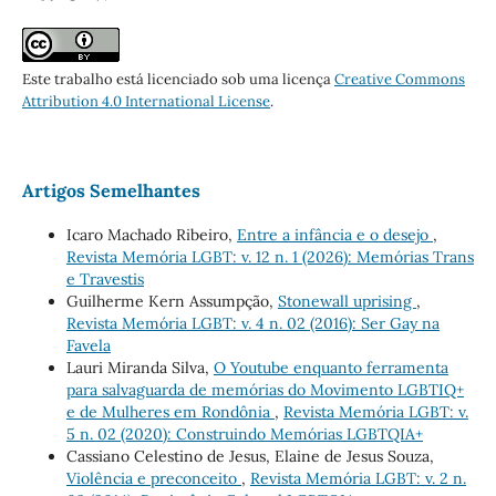
Este trabalho está licenciado sob uma licença
Creative Commons
Attribution 4.0 International License
.
Artigos Semelhantes
Icaro Machado Ribeiro,
Entre a infância e o desejo
,
Revista Memória LGBT: v. 12 n. 1 (2026): Memórias Trans
e Travestis
Guilherme Kern Assumpção,
Stonewall uprising
,
Revista Memória LGBT: v. 4 n. 02 (2016): Ser Gay na
Favela
Lauri Miranda Silva,
O Youtube enquanto ferramenta
para salvaguarda de memórias do Movimento LGBTIQ+
e de Mulheres em Rondônia
,
Revista Memória LGBT: v.
5 n. 02 (2020): Construindo Memórias LGBTQIA+
Cassiano Celestino de Jesus, Elaine de Jesus Souza,
Violência e preconceito
,
Revista Memória LGBT: v. 2 n.