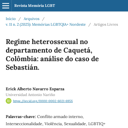
Revista Memória LGBT
Início
/
Arquivos
/
v. 11 n. 2 (2025): Memórias LGBTQIA+ Nordeste
/
Artigos Livres
Regime heterossexual no
departamento de Caquetá,
Colômbia: análise do caso de
Sebastián.
Erick Alberto Navarro Esparza
Universidad Antonio Nariño
https://orcid.org/0000-0002-6021-695X
Palavras-chave:
Conflito armado interno,
Interseccionalidade, Violência, Sexualidade, LGBTIQ+