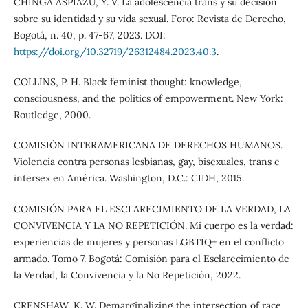
CHINGA ASPIAZU, Y. V. La adolescencia trans y su decisión
sobre su identidad y su vida sexual. Foro: Revista de Derecho,
Bogotá, n. 40, p. 47-67, 2023. DOI:
https://doi.org/10.32719/26312484.2023.40.3
.
COLLINS, P. H. Black feminist thought: knowledge,
consciousness, and the politics of empowerment. New York:
Routledge, 2000.
COMISIÓN INTERAMERICANA DE DERECHOS HUMANOS.
Violencia contra personas lesbianas, gay, bisexuales, trans e
intersex en América. Washington, D.C.: CIDH, 2015.
COMISIÓN PARA EL ESCLARECIMIENTO DE LA VERDAD, LA
CONVIVENCIA Y LA NO REPETICIÓN. Mi cuerpo es la verdad:
experiencias de mujeres y personas LGBTIQ+ en el conflicto
armado. Tomo 7. Bogotá: Comisión para el Esclarecimiento de
la Verdad, la Convivencia y la No Repetición, 2022.
CRENSHAW, K. W. Demarginalizing the intersection of race