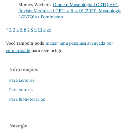
Moraes Wichers,
O que é Museologia LGBTQIA+?
,
Revista Memória LGBT: v. 6 n. 01 (2021): Museologia
LGBTQIA+ Feminismo
1
2
3
4
5
6
7
8
9
10
>
>>
Você também pode
iniciar uma pesquisa avançada por
similaridade
para este artigo.
Informações
Para Leitores
Para Autores
Para Bibliotecários
Navegar