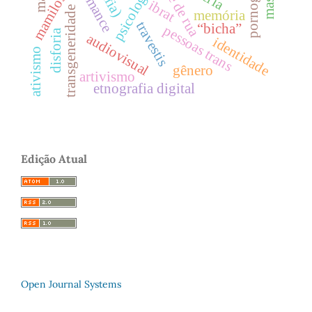
pornografia
arte de rua
mamilos
ibrat
transgeneridade
memória
travestis
“bicha”
pessoas trans
disforia
audiovisual
identidade
ativismo
gênero
artivismo
etnografia digital
Edição Atual
Open Journal Systems