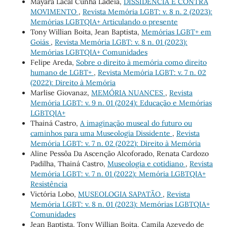
Mayara Lacal Cunha Ladeia,
DISSIDÊNCIA E CONTRA
MOVIMENTO
,
Revista Memória LGBT: v. 8 n. 2 (2023):
Memórias LGBTQIA+ Articulando o presente
Tony Willian Boita, Jean Baptista,
Memórias LGBT+ em
Goiás
,
Revista Memória LGBT: v. 8 n. 01 (2023):
Memórias LGBTQIA+ Comunidades
Felipe Areda,
Sobre o direito à memória como direito
humano de LGBT+
,
Revista Memória LGBT: v. 7 n. 02
(2022): Direito à Memória
Marlise Giovanaz,
MEMÓRIA NUANCES
,
Revista
Memória LGBT: v. 9 n. 01 (2024): Educação e Memórias
LGBTQIA+
Thainá Castro,
A imaginação museal do futuro ou
caminhos para uma Museologia Dissidente
,
Revista
Memória LGBT: v. 7 n. 02 (2022): Direito à Memória
Aline Pessôa Da Ascenção Alcoforado, Renata Cardozo
Padilha, Thainá Castro,
Museologia e cotidiano
,
Revista
Memória LGBT: v. 7 n. 01 (2022): Memória LGBTQIA+
Resistência
Victória Lobo,
MUSEOLOGIA SAPATÃO
,
Revista
Memória LGBT: v. 8 n. 01 (2023): Memórias LGBTQIA+
Comunidades
Jean Baptista, Tony Willian Boita, Camila Azevedo de