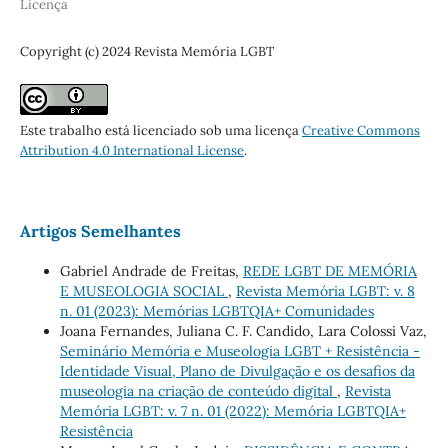
Licença
Copyright (c) 2024 Revista Memória LGBT
Este trabalho está licenciado sob uma licença
Creative Commons
Attribution 4.0 International License
.
Artigos Semelhantes
Gabriel Andrade de Freitas,
REDE LGBT DE MEMÓRIA
E MUSEOLOGIA SOCIAL
,
Revista Memória LGBT: v. 8
n. 01 (2023): Memórias LGBTQIA+ Comunidades
Joana Fernandes, Juliana C. F. Candido, Lara Colossi Vaz,
Seminário Memória e Museologia LGBT + Resistência -
Identidade Visual, Plano de Divulgação e os desafios da
museologia na criação de conteúdo digital
,
Revista
Memória LGBT: v. 7 n. 01 (2022): Memória LGBTQIA+
Resistência