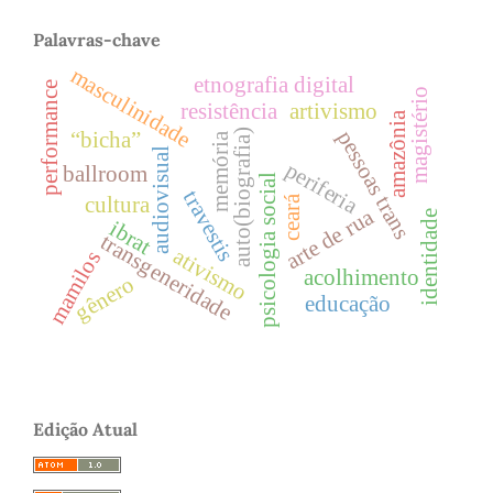
Palavras-chave
masculinidade
etnografia digital
performance
magistério
resistência
artivismo
amazônia
pessoas trans
auto(biografia)
“bicha”
memória
audiovisual
periferia
ballroom
psicologia social
travestis
ceará
cultura
arte de rua
identidade
ibrat
transgeneridade
ativismo
mamilos
acolhimento
gênero
educação
Edição Atual