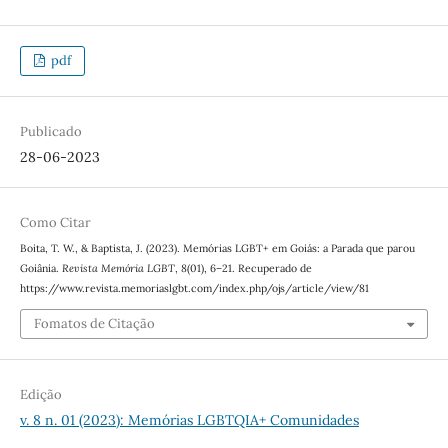
pdf
Publicado
28-06-2023
Como Citar
Boita, T. W., & Baptista, J. (2023). Memórias LGBT+ em Goiás: a Parada que parou
Goiânia.
Revista Memória LGBT
,
8
(01), 6–21. Recuperado de
https://www.revista.memoriaslgbt.com/index.php/ojs/article/view/81
Fomatos de Citação
Edição
v. 8 n. 01 (2023): Memórias LGBTQIA+ Comunidades