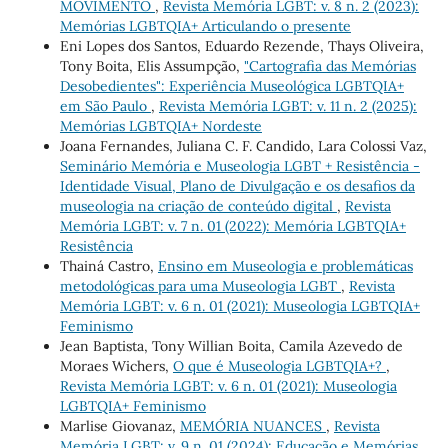
MOVIMENTO
,
Revista Memória LGBT: v. 8 n. 2 (2023):
Memórias LGBTQIA+ Articulando o presente
Eni Lopes dos Santos, Eduardo Rezende, Thays Oliveira,
Tony Boita, Elis Assumpção,
"Cartografia das Memórias
Desobedientes": Experiência Museológica LGBTQIA+
em São Paulo
,
Revista Memória LGBT: v. 11 n. 2 (2025):
Memórias LGBTQIA+ Nordeste
Joana Fernandes, Juliana C. F. Candido, Lara Colossi Vaz,
Seminário Memória e Museologia LGBT + Resistência -
Identidade Visual, Plano de Divulgação e os desafios da
museologia na criação de conteúdo digital
,
Revista
Memória LGBT: v. 7 n. 01 (2022): Memória LGBTQIA+
Resistência
Thainá Castro,
Ensino em Museologia e problemáticas
metodológicas para uma Museologia LGBT
,
Revista
Memória LGBT: v. 6 n. 01 (2021): Museologia LGBTQIA+
Feminismo
Jean Baptista, Tony Willian Boita, Camila Azevedo de
Moraes Wichers,
O que é Museologia LGBTQIA+?
,
Revista Memória LGBT: v. 6 n. 01 (2021): Museologia
LGBTQIA+ Feminismo
Marlise Giovanaz,
MEMÓRIA NUANCES
,
Revista
Memória LGBT: v. 9 n. 01 (2024): Educação e Memórias