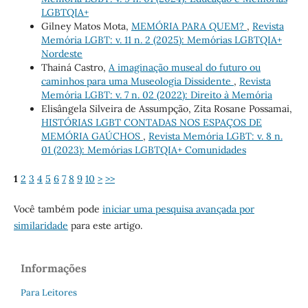
LGBTQIA+
Gilney Matos Mota,
MEMÓRIA PARA QUEM?
,
Revista
Memória LGBT: v. 11 n. 2 (2025): Memórias LGBTQIA+
Nordeste
Thainá Castro,
A imaginação museal do futuro ou
caminhos para uma Museologia Dissidente
,
Revista
Memória LGBT: v. 7 n. 02 (2022): Direito à Memória
Elisângela Silveira de Assumpção, Zita Rosane Possamai,
HISTÓRIAS LGBT CONTADAS NOS ESPAÇOS DE
MEMÓRIA GAÚCHOS
,
Revista Memória LGBT: v. 8 n.
01 (2023): Memórias LGBTQIA+ Comunidades
1
2
3
4
5
6
7
8
9
10
>
>>
Você também pode
iniciar uma pesquisa avançada por
similaridade
para este artigo.
Informações
Para Leitores