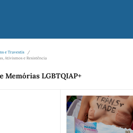
ans e Travestis
/
, Ativismos e Resistência
bre Memórias LGBTQIAP+