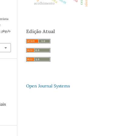
ceará
acolhimento
evista
e
Edição Atual
x.php/o
Open Journal Systems
ais