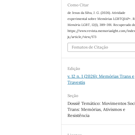
Como Citar
de Jesus da Silva, J. G. (2026). Atividade
experimental sobre Memórias LGBTQIAP+.
R
Memória LGBT
,
12
(1), 389–391. Recuperado d
https://www.revista.memoriaslgbt.com/inde
js/article/view/173
Fomatos de Citação
Edição
v. 12 n. 1 (2026): Memórias Trans e
Travestis
Seção
Dossiê Temático: Movimentos Soci
Trans: Memórias, Ativismos e
Resistência