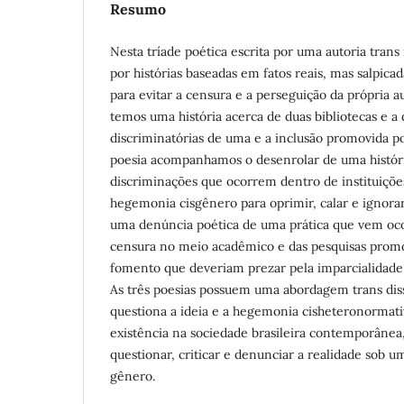
Resumo
Nesta tríade poética escrita por uma autoria tran
por histórias baseadas em fatos reais, mas salpic
para evitar a censura e a perseguição da própria a
temos uma história acerca de duas bibliotecas e a 
discriminatórias de uma e a inclusão promovida p
poesia acompanhamos o desenrolar de uma históri
discriminações que ocorrem dentro de instituiçõe
hegemonia cisgênero para oprimir, calar e ignorar
uma denúncia poética de uma prática que vem oco
censura no meio acadêmico e das pesquisas promov
fomento que deveriam prezar pela imparcialidade 
As três poesias possuem uma abordagem trans diss
questiona a ideia e a hegemonia cisheteronormat
existência na sociedade brasileira contemporânea
questionar, criticar e denunciar a realidade sob u
gênero.