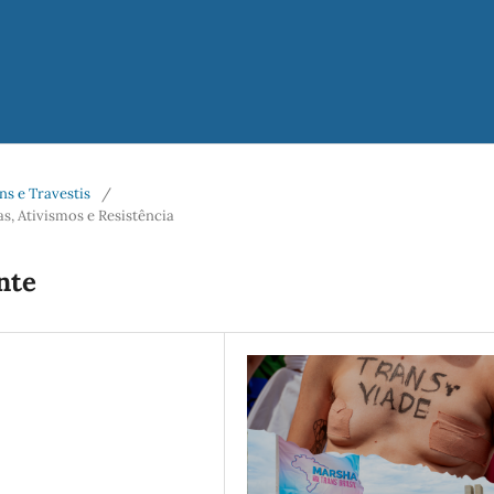
ans e Travestis
/
, Ativismos e Resistência
nte