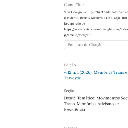
Como Citar
Silva Georgoula, L. (2026). Tríade poética tra
dissidente.
Revista Memória LGBT
,
12
(1), 409
Recuperado de
https://www.revista.memoriaslgbt.com/inde
js/article/view/178
Fomatos de Citação
Edição
v. 12 n. 1 (2026): Memórias Trans e
Travestis
Seção
Dossiê Temático: Movimentos Soci
Trans: Memórias, Ativismos e
Resistência