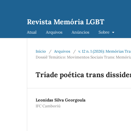
Revista Memória LGBT
Atual
Arquivos
Anúncios
Sobre
Início
/
Arquivos
/
v. 12 n. 1 (2026): Memórias Tr
Dossiê Temático: Movimentos Sociais Trans: Memórias
Tríade poética trans disside
Leonidas Silva Georgoula
IFC Camboriú