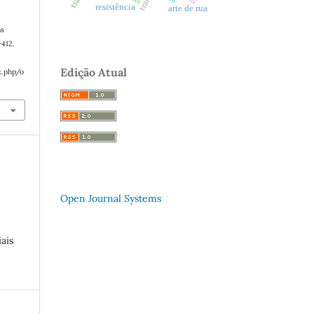
resistência
arte de rua
ns
–412.
Edição Atual
x.php/o
Open Journal Systems
ais