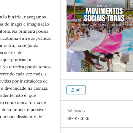
s não binárie, navegamos
adas de magia e imaginação
utoria. Na primeira poesia
dicotomia entre as práticas
or outra, na segunda
a acerca de
s que praticam a
. Na terceira poesia temos
rrendo cada vez mais, a
idas por instituições de
e diversidade na ciência.
pdf
idente, isto é, que
iva como única forma de
, desse modo, é possível
Publicado
m prisma dissidente de
28-01-2026