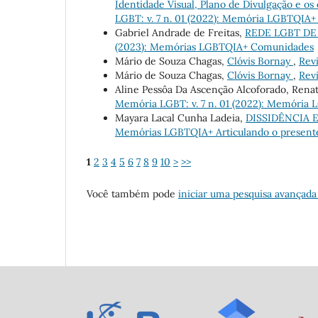
Identidade Visual, Plano de Divulgação e os
LGBT: v. 7 n. 01 (2022): Memória LGBTQIA+ 
Gabriel Andrade de Freitas,
REDE LGBT D
(2023): Memórias LGBTQIA+ Comunidades
Mário de Souza Chagas,
Clóvis Bornay
,
Revi
Mário de Souza Chagas,
Clóvis Bornay
,
Revi
Aline Pessôa Da Ascenção Alcoforado, Renat
Memória LGBT: v. 7 n. 01 (2022): Memória 
Mayara Lacal Cunha Ladeia,
DISSIDÊNCIA
Memórias LGBTQIA+ Articulando o present
1
2
3
4
5
6
7
8
9
10
>
>>
Você também pode
iniciar uma pesquisa avançada