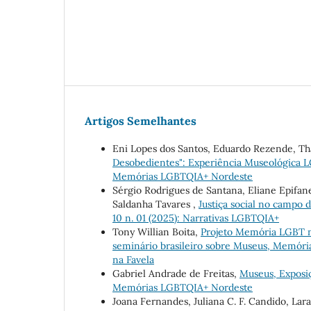
Artigos Semelhantes
Eni Lopes dos Santos, Eduardo Rezende, Tha
Desobedientes": Experiência Museológica
Memórias LGBTQIA+ Nordeste
Sérgio Rodrigues de Santana, Eliane Epifa
Saldanha Tavares ,
Justiça social no campo
10 n. 01 (2025): Narrativas LGBTQIA+
Tony Willian Boita,
Projeto Memória LGBT 
seminário brasileiro sobre Museus, Memór
na Favela
Gabriel Andrade de Freitas,
Museus, Exposi
Memórias LGBTQIA+ Nordeste
Joana Fernandes, Juliana C. F. Candido, Lar