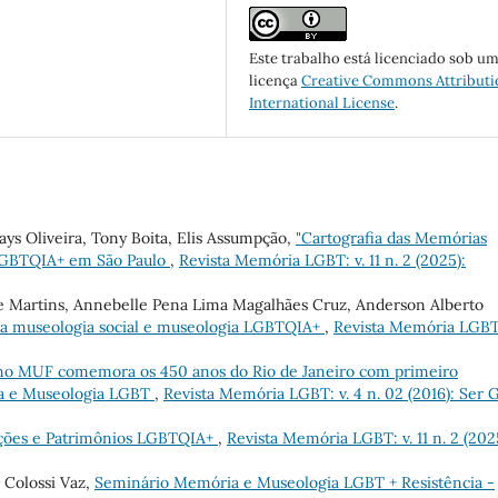
Este trabalho está licenciado sob u
licença
Creative Commons Attributi
International License
.
ys Oliveira, Tony Boita, Elis Assumpção,
"Cartografia das Memórias
 LGBTQIA+ em São Paulo
,
Revista Memória LGBT: v. 11 n. 2 (2025):
ne Martins, Annebelle Pena Lima Magalhães Cruz, Anderson Alberto
 da museologia social e museologia LGBTQIA+
,
Revista Memória LGBT:
no MUF comemora os 450 anos do Rio de Janeiro com primeiro
ia e Museologia LGBT
,
Revista Memória LGBT: v. 4 n. 02 (2016): Ser 
ções e Patrimônios LGBTQIA+
,
Revista Memória LGBT: v. 11 n. 2 (202
a Colossi Vaz,
Seminário Memória e Museologia LGBT + Resistência -