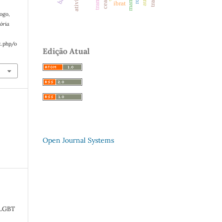
ceará
ibrat
logo,
ória
x.php/o
Edição Atual
Open Journal Systems
 LGBT