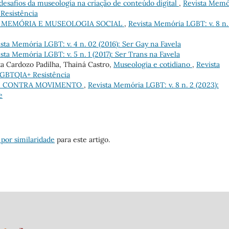
 desafios da museologia na criação de conteúdo digital
,
Revista Memó
Resistência
E MEMÓRIA E MUSEOLOGIA SOCIAL
,
Revista Memória LGBT: v. 8 n.
sta Memória LGBT: v. 4 n. 02 (2016): Ser Gay na Favela
sta Memória LGBT: v. 5 n. 1 (2017): Ser Trans na Favela
a Cardozo Padilha, Thainá Castro,
Museologia e cotidiano
,
Revista
LGBTQIA+ Resistência
 E CONTRA MOVIMENTO
,
Revista Memória LGBT: v. 8 n. 2 (2023):
e
 por similaridade
para este artigo.