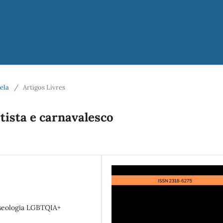
vela
/
Artigos Livres
tista e carnavalesco
seologia LGBTQIA+