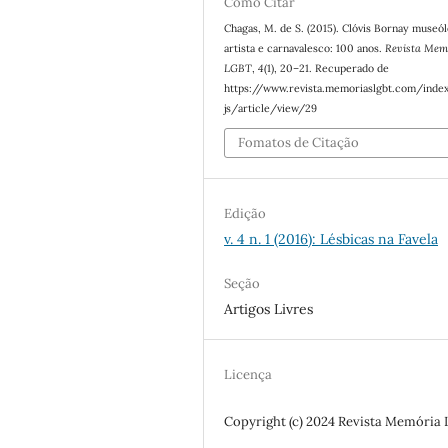
Como Citar
Chagas, M. de S. (2015). Clóvis Bornay museó
artista e carnavalesco: 100 anos.
Revista Mem
LGBT
,
4
(1), 20–21. Recuperado de
https://www.revista.memoriaslgbt.com/inde
js/article/view/29
Fomatos de Citação
Edição
v. 4 n. 1 (2016): Lésbicas na Favela
Seção
Artigos Livres
Licença
Copyright (c) 2024 Revista Memória