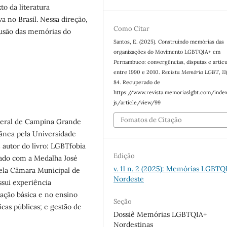
 da literatura
va no Brasil. Nessa direção,
Como Citar
ifusão das memórias do
Santos, E. (2025). Construindo memórias das
organizações do Movimento LGBTQIA+ em
Pernambuco: convergências, disputas e artic
entre 1990 e 2010.
Revista Memória LGBT
,
11
84. Recuperado de
https://www.revista.memoriaslgbt.com/inde
js/article/view/99
Fomatos de Citação
ederal de Campina Grande
nea pela Universidade
utor do livro: LGBTfobia
Edição
iado com a Medalha José
v. 11 n. 2 (2025): Memórias LGBTQ
ela Câmara Municipal de
Nordeste
ssui experiência
cação básica e no ensino
Seção
icas públicas; e gestão de
Dossiê Memórias LGBTQIA+
Nordestinas