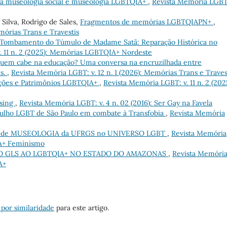
 da museologia social e museologia LGBTQIA+
,
Revista Memória LGBT:
Silva, Rodrigo de Sales,
Fragmentos de memórias LGBTQIAPN+
,
mórias Trans e Travestis
 Tombamento do Túmulo de Madame Satã: Reparação Histórica no
. 11 n. 2 (2025): Memórias LGBTQIA+ Nordeste
uem cabe na educação? Uma conversa na encruzilhada entre
es.
,
Revista Memória LGBT: v. 12 n. 1 (2026): Memórias Trans e Traves
ções e Patrimônios LGBTQIA+
,
Revista Memória LGBT: v. 11 n. 2 (202
ising
,
Revista Memória LGBT: v. 4 n. 02 (2016): Ser Gay na Favela
gulho LGBT de São Paulo em combate à Transfobia
,
Revista Memória
o de MUSEOLOGIA da UFRGS no UNIVERSO LGBT
,
Revista Memória
IA+ Feminismo
DO GLS AO LGBTQIA+ NO ESTADO DO AMAZONAS
,
Revista Memóri
A+
 por similaridade
para este artigo.