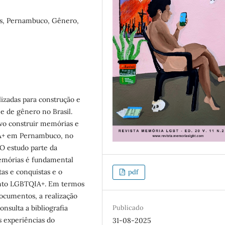
, Pernambuco, Gênero,
alizadas para construção e
e de gênero no Brasil.
ivo construir memórias e
A+ em Pernambuco, no
O estudo parte da
emórias é fundamental
tas e conquistas e o
pdf
ento LGBTQIA+. Em termos
documentos, a realização
Publicado
nsulta a bibliografia
s experiências do
31-08-2025