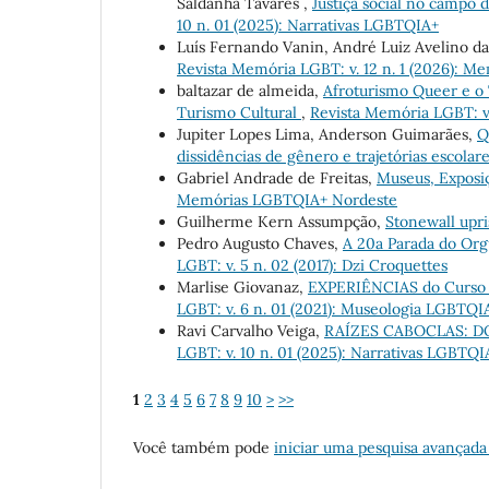
Saldanha Tavares ,
Justiça social no campo
10 n. 01 (2025): Narrativas LGBTQIA+
Luís Fernando Vanin, André Luiz Avelino da 
Revista Memória LGBT: v. 12 n. 1 (2026): Me
baltazar de almeida,
Afroturismo Queer e o
Turismo Cultural
,
Revista Memória LGBT: v
Jupiter Lopes Lima, Anderson Guimarães,
Q
dissidências de gênero e trajetórias escolar
Gabriel Andrade de Freitas,
Museus, Exposi
Memórias LGBTQIA+ Nordeste
Guilherme Kern Assumpção,
Stonewall upr
Pedro Augusto Chaves,
A 20a Parada do Or
LGBT: v. 5 n. 02 (2017): Dzi Croquettes
Marlise Giovanaz,
EXPERIÊNCIAS do Curs
LGBT: v. 6 n. 01 (2021): Museologia LGBTQ
Ravi Carvalho Veiga,
RAÍZES CABOCLAS: 
LGBT: v. 10 n. 01 (2025): Narrativas LGBTQI
1
2
3
4
5
6
7
8
9
10
>
>>
Você também pode
iniciar uma pesquisa avançada