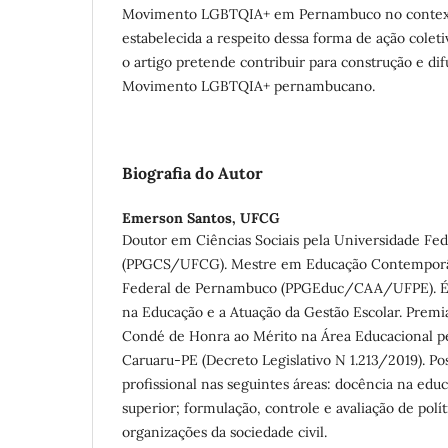
Movimento LGBTQIA+ em Pernambuco no contexto
estabelecida a respeito dessa forma de ação coleti
o artigo pretende contribuir para construção e d
Movimento LGBTQIA+ pernambucano.
Biografia do Autor
Emerson Santos,
UFCG
Doutor em Ciências Sociais pela Universidade F
(PPGCS/UFCG). Mestre em Educação Contemporâ
Federal de Pernambuco (PPGEduc/CAA/UFPE). É a
na Educação e a Atuação da Gestão Escolar. Prem
Condé de Honra ao Mérito na Área Educacional p
Caruaru-PE (Decreto Legislativo N 1.213/2019). Po
profissional nas seguintes áreas: docência na edu
superior; formulação, controle e avaliação de polít
organizações da sociedade civil.