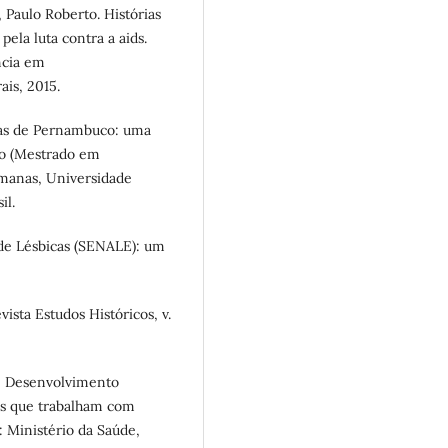
aulo Roberto. Histórias
 pela luta contra a aids.
ncia em
is, 2015.
cas de Pernambuco: uma
ção (Mestrado em
umanas, Universidade
il.
de Lésbicas (SENALE): um
ista Estudos Históricos, v.
s, Desenvolvimento
Gs que trabalham com
: Ministério da Saúde,