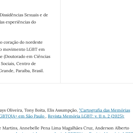
Dissidências Sexuais e de
s experiências do
no coração do nordeste
is do movimento LGBT em
se (Doutorado em Ciências
Sociais, Centro de
ande, Paraíba, Brasil.
ys Oliveira, Tony Boita, Elis Assumpção,
"Cartografia das Memórias
 LGBTQIA+ em São Paulo
,
Revista Memória LGBT: v. 11 n. 2 (2025):
ne Martins, Annebelle Pena Lima Magalhães Cruz, Anderson Alberto