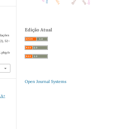
ibrat
Edição Atual
ulações
(2), 52–
x.php/o
Open Journal Systems
IA+