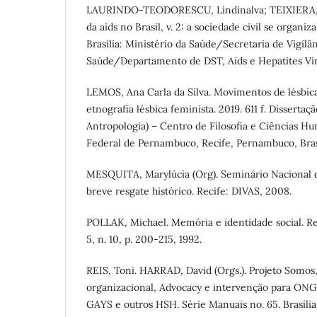
LAURINDO-TEODORESCU, Lindinalva; TEIXIERA, P
da aids no Brasil, v. 2: a sociedade civil se organiza
Brasília: Ministério da Saúde/Secretaria de Vigilâ
Saúde/Departamento de DST, Aids e Hepatites Vira
LEMOS, Ana Carla da Silva. Movimentos de lésbi
etnografia lésbica feminista. 2019. 611 f. Disserta
Antropologia) – Centro de Filosofia e Ciências H
Federal de Pernambuco, Recife, Pernambuco, Bras
MESQUITA, Marylúcia (Org). Seminário Nacional 
breve resgate histórico. Recife: DIVAS, 2008.
POLLAK, Michael. Memória e identidade social. Rev
5, n. 10, p. 200-215, 1992.
REIS, Toni. HARRAD, David (Orgs.). Projeto Somo
organizacional, Advocacy e intervenção para ON
GAYS e outros HSH. Série Manuais no. 65. Brasília