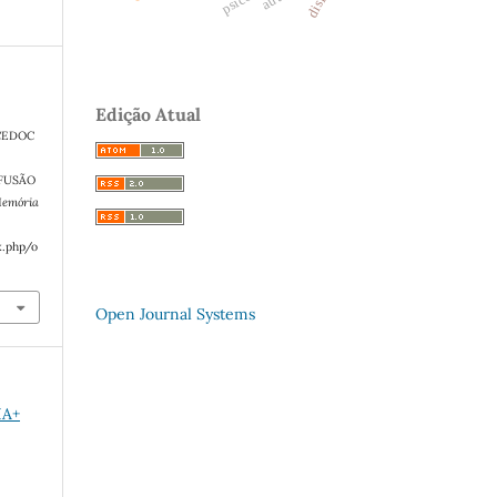
Edição Atual
CEDOC
IFUSÃO
Memória
x.php/o
Open Journal Systems
IA+