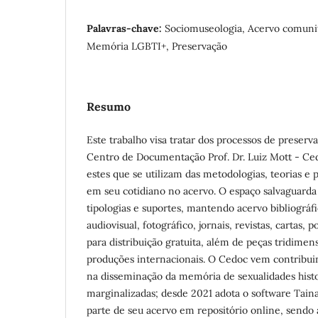
Palavras-chave:
Sociomuseologia, Acervo comuni
Memória LGBTI+, Preservação
Resumo
Este trabalho visa tratar dos processos de preserv
Centro de Documentação Prof. Dr. Luiz Mott - Ced
estes que se utilizam das metodologias, teorias e 
em seu cotidiano no acervo. O espaço salvaguarda 
tipologias e suportes, mantendo acervo bibliográf
audiovisual, fotográfico, jornais, revistas, cartas
para distribuição gratuita, além de peças tridimens
produções internacionais. O Cedoc vem contribuin
na disseminação da memória de sexualidades his
marginalizadas; desde 2021 adota o software Taina
parte de seu acervo em repositório online, sendo