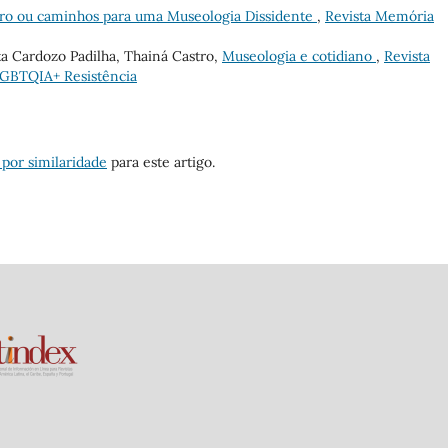
uro ou caminhos para uma Museologia Dissidente
,
Revista Memória
a Cardozo Padilha, Thainá Castro,
Museologia e cotidiano
,
Revista
LGBTQIA+ Resistência
 por similaridade
para este artigo.