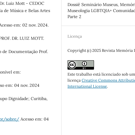
 Dr. Luiz Mott - CEDOC
Dossiê Seminário Museus, Memóri
a de Música e Belas Artes
Museologia LGBTQIA+ Comunidad
Parte 2
cesso em: 02 nov. 2024.
Licença
OF. DR. LUIZ MOTT.
Copyright (c) 2025 Revista Memória
 de Documentação Prof.
onível em:
Este trabalho está licenciado sob u
licença
Creative Commons Attributi
sso em: 04 nov. 2024
International License
.
po Dignidade; Curitiba,
.br/sobre/
Acesso em: 04