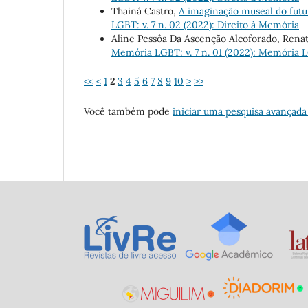
Thainá Castro,
A imaginação museal do fut
LGBT: v. 7 n. 02 (2022): Direito à Memória
Aline Pessôa Da Ascenção Alcoforado, Renat
Memória LGBT: v. 7 n. 01 (2022): Memória 
<<
<
1
2
3
4
5
6
7
8
9
10
>
>>
Você também pode
iniciar uma pesquisa avançada