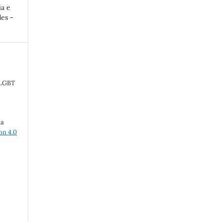
a e
es -
 LGBT
ma
on 4.0