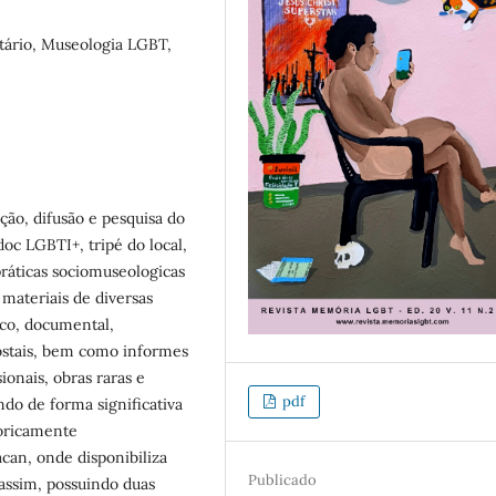
tário, Museologia LGBT,
ação, difusão e pesquisa do
oc LGBTI+, tripé do local,
práticas sociomuseologicas
materiais de diversas
ico, documental,
, postais, bem como informes
ionais, obras raras e
pdf
do de forma significativa
toricamente
can, onde disponibiliza
Publicado
 assim, possuindo duas