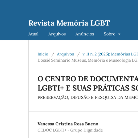
Revista Memória LGBT
Atual
Arquivos
Anúncios
Sobre
Início
/
Arquivos
/
v. 11 n. 2 (2025): Memórias 
Dossiê Seminário Museus, Memória e Museologia LG
O CENTRO DE DOCUMENTAÇ
LGBTI+ E SUAS PRÁTICAS 
PRESERVAÇÃO, DIFUSÃO E PESQUISA DA MEMÓ
Vanessa Cristina Rosa Bueno
CEDOC LGBTI+ - Grupo Dignidade