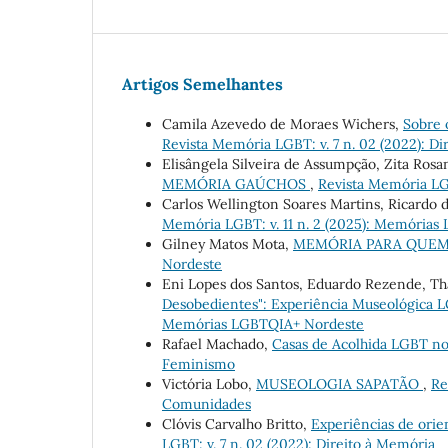
Artigos Semelhantes
Camila Azevedo de Moraes Wichers,
Sobre 
Revista Memória LGBT: v. 7 n. 02 (2022): D
Elisângela Silveira de Assumpção, Zita Ros
MEMÓRIA GAÚCHOS
,
Revista Memória LG
Carlos Wellington Soares Martins, Ricardo d
Memória LGBT: v. 11 n. 2 (2025): Memória
Gilney Matos Mota,
MEMÓRIA PARA QUE
Nordeste
Eni Lopes dos Santos, Eduardo Rezende, Tha
Desobedientes": Experiência Museológica
Memórias LGBTQIA+ Nordeste
Rafael Machado,
Casas de Acolhida LGBT no
Feminismo
Victória Lobo,
MUSEOLOGIA SAPATÃO
,
Re
Comunidades
Clóvis Carvalho Britto,
Experiências de orie
LGBT: v. 7 n. 02 (2022): Direito à Memória