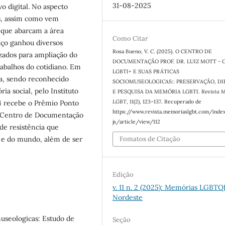
31-08-2025
vo digital. No aspecto
es, assim como vem
 que abarcam a área
Como Citar
paço ganhou diversos
Rosa Bueno, V. C. (2025). O CENTRO DE
izados para ampliação do
DOCUMENTAÇÃO PROF. DR. LUIZ MOTT - 
rabalhos do cotidiano. Em
LGBTI+ E SUAS PRÁTICAS
a, sendo reconhecido
SOCIOMUSEOLOGICAS:: PRESERVAÇÃO, D
a social, pelo Instituto
E PESQUISA DA MEMÓRIA LGBTI.
Revista 
LGBT
,
11
(2), 123–137. Recuperado de
24 recebe o Prêmio Ponto
https://www.revista.memoriaslgbt.com/inde
 o Centro de Documentação
js/article/view/112
de resistência que
 e do mundo, além de ser
Fomatos de Citação
Edição
v. 11 n. 2 (2025): Memórias LGBTQ
Nordeste
useologicas: Estudo de
Seção