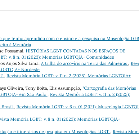
o que tenho aprendido com o ensino e a pesquisa na Museologia LG
ireito à Memória
ane Possamai,
HISTÓRIAS LGBT CONTADAS NOS ESPAÇOS DE
BT: v. 8 n. 01 (2023): Memórias LGBTQIA+ Comunidades
os Anjos Silva Lima,
A trilha do arco-íris na Terra das Palmeiras
,
Revi
s LGBTQIA+ Nordeste
M?
,
Revista Memória LGBT: v. 11 n. 2 (2025): Memórias LGBTQIA+
ys Oliveira, Tony Boita, Elis Assumpção,
"Cartografia das Memórias
 LGBTQIA+ em São Paulo
,
Revista Memória LGBT: v. 11 n. 2 (2025):
 Brasil
,
Revista Memória LGBT: v. 6 n. 01 (2021): Museologia LGBTQ
vista Memória LGBT: v. 8 n. 01 (2023): Memórias LGBTQIA+
ntação e itinerários de pesquisa em Museologias LGBT
,
Revista Mem