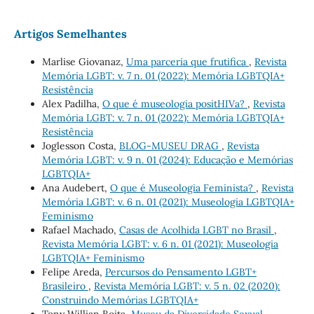
Artigos Semelhantes
Marlise Giovanaz,
Uma parceria que frutifica
,
Revista
Memória LGBT: v. 7 n. 01 (2022): Memória LGBTQIA+
Resistência
Alex Padilha,
O que é museologia positHIVa?
,
Revista
Memória LGBT: v. 7 n. 01 (2022): Memória LGBTQIA+
Resistência
Joglesson Costa,
BLOG-MUSEU DRAG
,
Revista
Memória LGBT: v. 9 n. 01 (2024): Educação e Memórias
LGBTQIA+
Ana Audebert,
O que é Museologia Feminista?
,
Revista
Memória LGBT: v. 6 n. 01 (2021): Museologia LGBTQIA+
Feminismo
Rafael Machado,
Casas de Acolhida LGBT no Brasil
,
Revista Memória LGBT: v. 6 n. 01 (2021): Museologia
LGBTQIA+ Feminismo
Felipe Areda,
Percursos do Pensamento LGBT+
Brasileiro
,
Revista Memória LGBT: v. 5 n. 02 (2020):
Construindo Memórias LGBTQIA+
Tony Willian Boita,
Museu da Diversidade Sexual
,