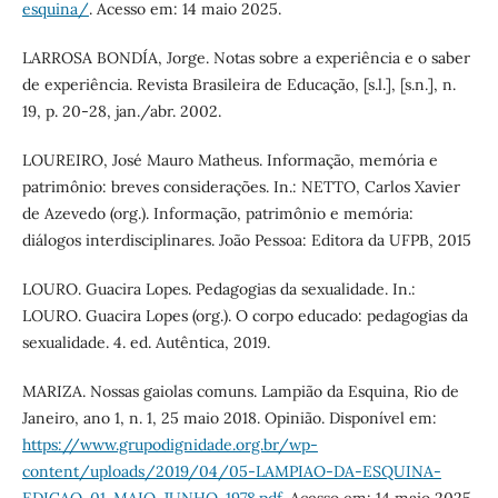
esquina/
. Acesso em: 14 maio 2025.
LARROSA BONDÍA, Jorge. Notas sobre a experiência e o saber
de experiência. Revista Brasileira de Educação, [s.l.], [s.n.], n.
19, p. 20-28, jan./abr. 2002.
LOUREIRO, José Mauro Matheus. Informação, memória e
patrimônio: breves considerações. In.: NETTO, Carlos Xavier
de Azevedo (org.). Informação, patrimônio e memória:
diálogos interdisciplinares. João Pessoa: Editora da UFPB, 2015
LOURO. Guacira Lopes. Pedagogias da sexualidade. In.:
LOURO. Guacira Lopes (org.). O corpo educado: pedagogias da
sexualidade. 4. ed. Autêntica, 2019.
MARIZA. Nossas gaiolas comuns. Lampião da Esquina, Rio de
Janeiro, ano 1, n. 1, 25 maio 2018. Opinião. Disponível em:
https://www.grupodignidade.org.br/wp-
content/uploads/2019/04/05-LAMPIAO-DA-ESQUINA-
EDICAO-01-MAIO-JUNHO-1978.pdf
. Acesso em: 14 maio 2025.