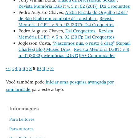
Revista Memória LGBT: v. 5 n. 02 (2017): Dzi Croquettes
Pedro Augusto Chaves,
A 20a Parada do Orgulho LGBT
de São Paulo em combate à Transfobia
,
Revista
Memória LGBT: v. 5 n. 02 (2017): Dzi Croquettes
Pedro Augusto Chaves,
Dzi Croquettes
,
Revista
Memória LGBT: v. 5 n. 02 (2017): Dzi Croquettes
Joglesson Costa,
“Nascemos nus, o resto é drag” (Rupaul
Charles) Blog Museu Drag
,
Revista Memória LGBT: v. 8
n. 01 (2023): Memórias LGBTQIA+ Comunidades
<<
<
4
5
6
7
8
9
10
11
>
>>
Você também pode
iniciar uma pesquisa avançada por
similaridade
para este artigo.
Informações
Para Leitores
Para Autores