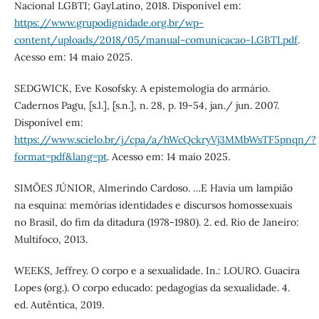
Nacional LGBTI; GayLatino, 2018. Disponível em:
https://www.grupodignidade.org.br/wp-
content/uploads/2018/05/manual-comunicacao-LGBTI.pdf
.
Acesso em: 14 maio 2025.
SEDGWICK, Eve Kosofsky. A epistemologia do armário.
Cadernos Pagu, [s.l.], [s.n.], n. 28, p. 19-54, jan./ jun. 2007.
Disponível em:
https://www.scielo.br/j/cpa/a/hWcQckryVj3MMbWsTF5pnqn/?
format=pdf&lang=pt
. Acesso em: 14 maio 2025.
SIMÕES JÚNIOR, Almerindo Cardoso. …E Havia um lampião
na esquina: memórias identidades e discursos homossexuais
no Brasil, do fim da ditadura (1978-1980). 2. ed. Rio de Janeiro:
Multifoco, 2013.
WEEKS, Jeffrey. O corpo e a sexualidade. In.: LOURO. Guacira
Lopes (org.). O corpo educado: pedagogias da sexualidade. 4.
ed. Autêntica, 2019.