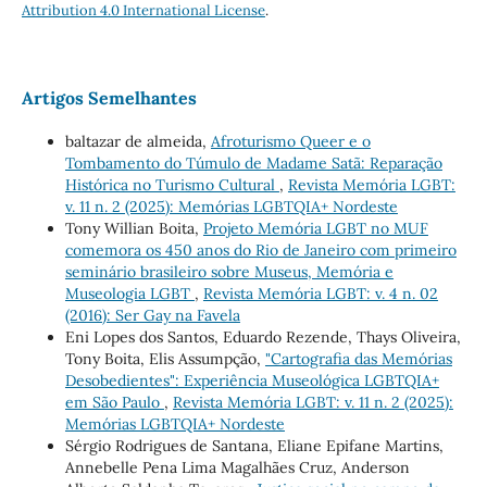
Attribution 4.0 International License
.
Artigos Semelhantes
baltazar de almeida,
Afroturismo Queer e o
Tombamento do Túmulo de Madame Satã: Reparação
Histórica no Turismo Cultural
,
Revista Memória LGBT:
v. 11 n. 2 (2025): Memórias LGBTQIA+ Nordeste
Tony Willian Boita,
Projeto Memória LGBT no MUF
comemora os 450 anos do Rio de Janeiro com primeiro
seminário brasileiro sobre Museus, Memória e
Museologia LGBT
,
Revista Memória LGBT: v. 4 n. 02
(2016): Ser Gay na Favela
Eni Lopes dos Santos, Eduardo Rezende, Thays Oliveira,
Tony Boita, Elis Assumpção,
"Cartografia das Memórias
Desobedientes": Experiência Museológica LGBTQIA+
em São Paulo
,
Revista Memória LGBT: v. 11 n. 2 (2025):
Memórias LGBTQIA+ Nordeste
Sérgio Rodrigues de Santana, Eliane Epifane Martins,
Annebelle Pena Lima Magalhães Cruz, Anderson