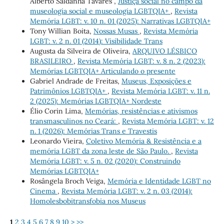
Alberto Saldanha Tavares ,
Justiça social no campo da
museologia social e museologia LGBTQIA+
,
Revista
Memória LGBT: v. 10 n. 01 (2025): Narrativas LGBTQIA+
Tony Willian Boita,
Nossas Musas
,
Revista Memória
LGBT: v. 2 n. 01 (2014): Visibilidade Trans
Augusta da Silveira de Oliveira,
ARQUIVO LÉSBICO
BRASILEIRO
,
Revista Memória LGBT: v. 8 n. 2 (2023):
Memórias LGBTQIA+ Articulando o presente
Gabriel Andrade de Freitas,
Museus, Exposições e
Patrimônios LGBTQIA+
,
Revista Memória LGBT: v. 11 n.
2 (2025): Memórias LGBTQIA+ Nordeste
Élio Corin Lima,
Memórias, resistências e ativismos
transmasculinos no Ceará:
,
Revista Memória LGBT: v. 12
n. 1 (2026): Memórias Trans e Travestis
Leonardo Vieira,
Coletivo Memória & Resistência e a
memória LGBT da zona leste de São Paulo.
,
Revista
Memória LGBT: v. 5 n. 02 (2020): Construindo
Memórias LGBTQIA+
Rosângela Broch Veiga,
Memória e Identidade LGBT no
Cinema
,
Revista Memória LGBT: v. 2 n. 03 (2014):
Homolesbobitransfobia nos Museus
1
2
3
4
5
6
7
8
9
10
>
>>