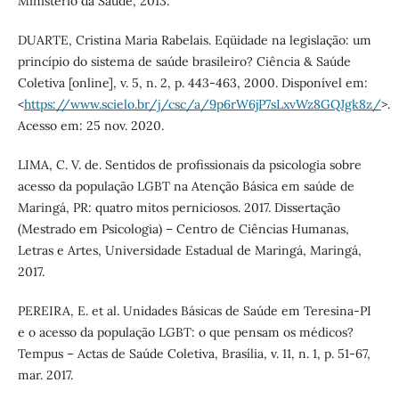
Ministério da Saúde, 2013.
DUARTE, Cristina Maria Rabelais. Eqüidade na legislação: um
princípio do sistema de saúde brasileiro? Ciência & Saúde
Coletiva [online], v. 5, n. 2, p. 443-463, 2000. Disponível em:
<
https://www.scielo.br/j/csc/a/9p6rW6jP7sLxvWz8GQJgk8z/
>.
Acesso em: 25 nov. 2020.
LIMA, C. V. de. Sentidos de profissionais da psicologia sobre
acesso da população LGBT na Atenção Básica em saúde de
Maringá, PR: quatro mitos perniciosos. 2017. Dissertação
(Mestrado em Psicologia) – Centro de Ciências Humanas,
Letras e Artes, Universidade Estadual de Maringá, Maringá,
2017.
PEREIRA, E. et al. Unidades Básicas de Saúde em Teresina-PI
e o acesso da população LGBT: o que pensam os médicos?
Tempus – Actas de Saúde Coletiva, Brasília, v. 11, n. 1, p. 51-67,
mar. 2017.