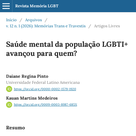
Revista Memória LGBT
Início
/
Arquivos
/
v. 12 n. 1 (2026): Memórias Trans e Travestis
/
Artigos Livres
Saúde mental da população LGBTI+
avançou para quem?
Daiane Regina Pinto
Universidade Federal Latino Americana
https://orcid.org/0000-0002-1579-1920
Kauan Martins Medeiros
https://orcid.org/0009-0003-8987-685X
Resumo