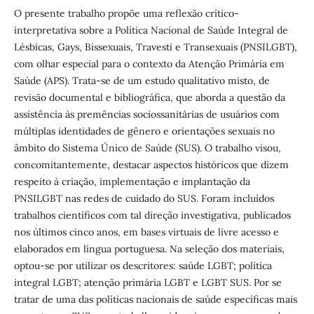
O presente trabalho propõe uma reflexão crítico-
interpretativa sobre a Política Nacional de Saúde Integral de
Lésbicas, Gays, Bissexuais, Travesti e Transexuais (PNSILGBT),
com olhar especial para o contexto da Atenção Primária em
Saúde (APS). Trata-se de um estudo qualitativo misto, de
revisão documental e bibliográfica, que aborda a questão da
assistência às premências sociossanitárias de usuários com
múltiplas identidades de gênero e orientações sexuais no
âmbito do Sistema Único de Saúde (SUS). O trabalho visou,
concomitantemente, destacar aspectos históricos que dizem
respeito à criação, implementação e implantação da
PNSILGBT nas redes de cuidado do SUS. Foram incluídos
trabalhos científicos com tal direção investigativa, publicados
nos últimos cinco anos, em bases virtuais de livre acesso e
elaborados em língua portuguesa. Na seleção dos materiais,
optou-se por utilizar os descritores: saúde LGBT; política
integral LGBT; atenção primária LGBT e LGBT SUS. Por se
tratar de uma das políticas nacionais de saúde específicas mais