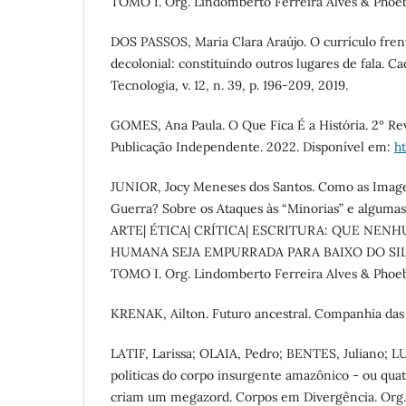
TOMO I. Org. Lindomberto Ferreira Alves & Phoeb
DOS PASSOS, Maria Clara Araújo. O currículo fren
decolonial: constituindo outros lugares de fala. 
Tecnologia, v. 12, n. 39, p. 196-209, 2019.
GOMES, Ana Paula. O Que Fica É a História. 2º Re
Publicação Independente. 2022. Disponível em:
h
JUNIOR, Jocy Meneses dos Santos. Como as Ima
Guerra? Sobre os Ataques às “Minorias” e algumas
ARTE| ÉTICA| CRÍTICA| ESCRITURA: QUE NEN
HUMANA SEJA EMPURRADA PARA BAIXO DO SIL
TOMO I. Org. Lindomberto Ferreira Alves & Phoeb
KRENAK, Ailton. Futuro ancestral. Companhia das 
LATIF, Larissa; OLAIA, Pedro; BENTES, Juliano; LU
políticas do corpo insurgente amazônico - ou quat
criam um megazord. Corpos em Divergência. Org.