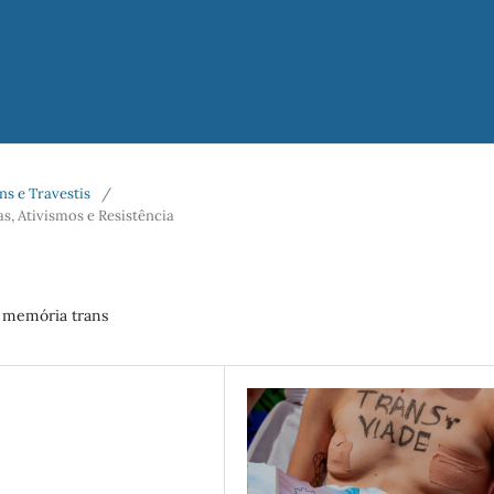
ans e Travestis
/
, Ativismos e Resistência
e memória trans