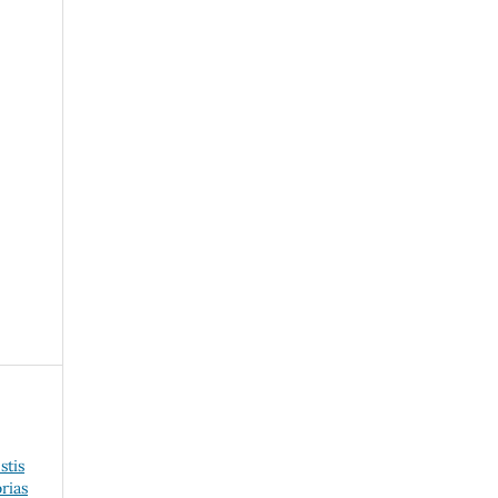
stis
rias