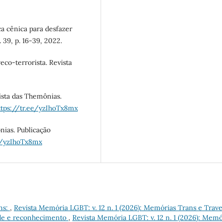
ca cênica para desfazer
 39, p. 16-39, 2022.
co-terrorista. Revista
ista das Themônias.
ttps://tr.ee/yzIhoTx8mx
ias. Publicação
ee/yzIhoTx8mx
ns:
,
Revista Memória LGBT: v. 12 n. 1 (2026): Memórias Trans e Trave
ade e reconhecimento
,
Revista Memória LGBT: v. 12 n. 1 (2026): Memó