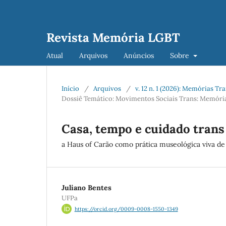
Revista Memória LGBT
Atual
Arquivos
Anúncios
Sobre
Início
/
Arquivos
/
v. 12 n. 1 (2026): Memórias Tr
Dossiê Temático: Movimentos Sociais Trans: Memórias
Casa, tempo e cuidado trans
a Haus of Carão como prática museológica viva d
Juliano Bentes
UFPa
https://orcid.org/0009-0008-1550-1349