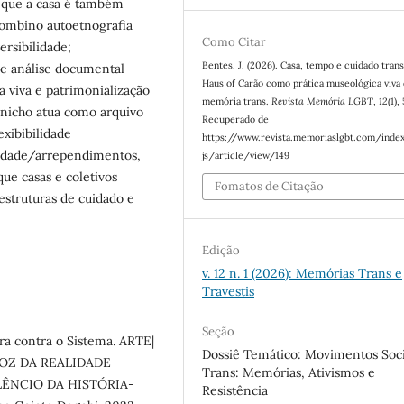
 que a casa é também
combino autoetnografia
Como Citar
ersibilidade;
Bentes, J. (2026). Casa, tempo e cuidado trans
e análise documental
Haus of Carão como prática museológica viva
 viva e patrimonialização
memória trans.
Revista Memória LGBT
,
12
(1)
-nicho atua como arquivo
Recuperado de
exibibilidade
https://www.revista.memoriaslgbt.com/inde
siedade/arrependimentos,
js/article/view/149
ue casas e coletivos
Fomatos de Citação
struturas de cuidado e
Edição
v. 12 n. 1 (2026): Memórias Trans e
Travestis
Seção
a contra o Sistema. ARTE|
Dossiê Temático: Movimentos Soci
VOZ DA REALIDADE
Trans: Memórias, Ativismos e
ÊNCIO DA HISTÓRIA-
Resistência