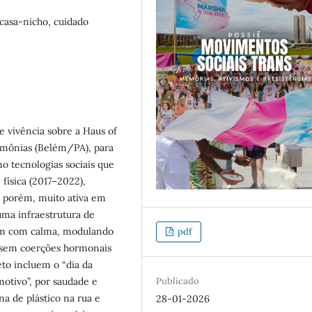
casa-nicho, cuidado
e vivência sobre a Haus of
emônias (Belém/PA), para
 tecnologias sociais que
 física (2017–2022),
, porém, muito ativa em
 uma infraestrutura de
ram com calma, modulando
pdf
) sem coerções hormonais
feto incluem o “dia da
Publicado
otivo”, por saudade e
na de plástico na rua e
28-01-2026