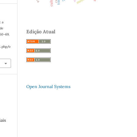
cultura
: a
 de
Edição Atual
, 50–69.
x.php/o
Open Journal Systems
ais