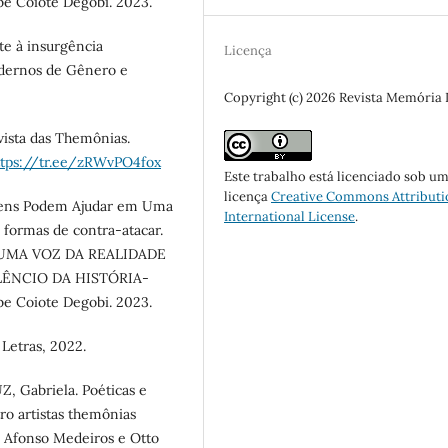
e Coiote Degobi. 2023.
te à insurgência
Licença
Cadernos de Gênero e
Copyright (c) 2026 Revista Memória
vista das Themônias.
ttps://tr.ee/zRWvPO4fox
Este trabalho está licenciado sob u
licença
Creative Commons Attributi
gens Podem Ajudar em Uma
International License
.
 formas de contra-atacar.
HUMA VOZ DA REALIDADE
ÊNCIO DA HISTÓRIA-
e Coiote Degobi. 2023.
Letras, 2022.
Z, Gabriela. Poéticas e
ro artistas themônias
 Afonso Medeiros e Otto