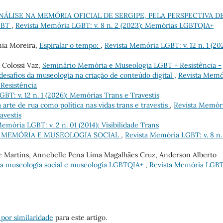
ÁLISE NA MEMÓRIA OFICIAL DE SERGIPE, PELA PERSPECTIVA D
GBT
,
Revista Memória LGBT: v. 8 n. 2 (2023): Memórias LGBTQIA+
nia Moreira,
Espiralar o tempo:
,
Revista Memória LGBT: v. 12 n. 1 (20
a Colossi Vaz,
Seminário Memória e Museologia LGBT + Resistência -
 desafios da museologia na criação de conteúdo digital
,
Revista Memó
Resistência
BT: v. 12 n. 1 (2026): Memórias Trans e Travestis
 arte de rua como política nas vidas trans e travestis
,
Revista Memór
avestis
emória LGBT: v. 2 n. 01 (2014): Visibilidade Trans
E MEMÓRIA E MUSEOLOGIA SOCIAL
,
Revista Memória LGBT: v. 8 n.
ne Martins, Annebelle Pena Lima Magalhães Cruz, Anderson Alberto
 da museologia social e museologia LGBTQIA+
,
Revista Memória LGBT:
 por similaridade
para este artigo.