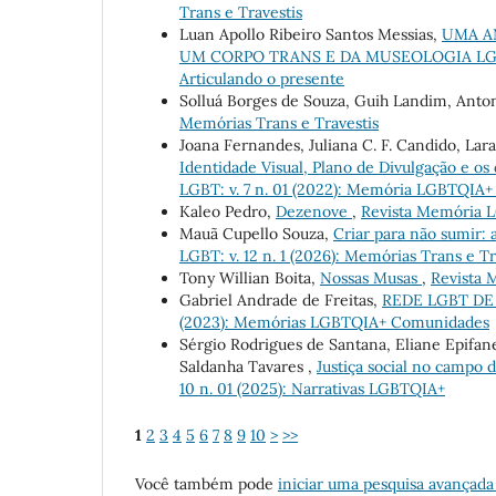
Trans e Travestis
Luan Apollo Ribeiro Santos Messias,
UMA AN
UM CORPO TRANS E DA MUSEOLOGIA L
Articulando o presente
Solluá Borges de Souza, Guih Landim, Anto
Memórias Trans e Travestis
Joana Fernandes, Juliana C. F. Candido, Lar
Identidade Visual, Plano de Divulgação e os
LGBT: v. 7 n. 01 (2022): Memória LGBTQIA+ 
Kaleo Pedro,
Dezenove
,
Revista Memória LG
Mauã Cupello Souza,
Criar para não sumir: a
LGBT: v. 12 n. 1 (2026): Memórias Trans e Tr
Tony Willian Boita,
Nossas Musas
,
Revista M
Gabriel Andrade de Freitas,
REDE LGBT D
(2023): Memórias LGBTQIA+ Comunidades
Sérgio Rodrigues de Santana, Eliane Epifa
Saldanha Tavares ,
Justiça social no campo
10 n. 01 (2025): Narrativas LGBTQIA+
1
2
3
4
5
6
7
8
9
10
>
>>
Você também pode
iniciar uma pesquisa avançada