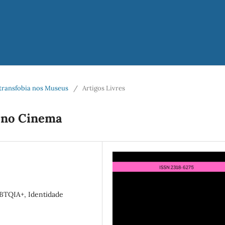
itransfobia nos Museus
/
Artigos Livres
 no Cinema
TQIA+, Identidade