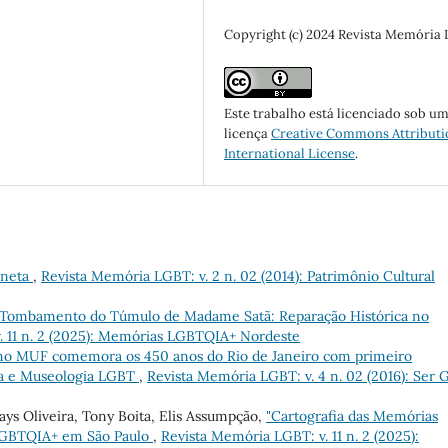
Copyright (c) 2024 Revista Memória
Este trabalho está licenciado sob u
licença
Creative Commons Attributi
International License
.
aneta
,
Revista Memória LGBT: v. 2 n. 02 (2014): Patrimônio Cultural
 Tombamento do Túmulo de Madame Satã: Reparação Histórica no
. 11 n. 2 (2025): Memórias LGBTQIA+ Nordeste
no MUF comemora os 450 anos do Rio de Janeiro com primeiro
ia e Museologia LGBT
,
Revista Memória LGBT: v. 4 n. 02 (2016): Ser 
ys Oliveira, Tony Boita, Elis Assumpção,
"Cartografia das Memórias
 LGBTQIA+ em São Paulo
,
Revista Memória LGBT: v. 11 n. 2 (2025):