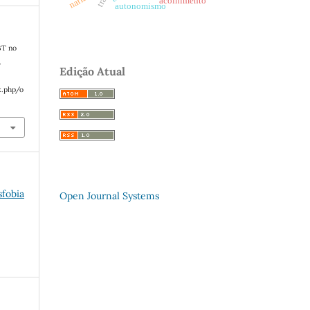
acolhimento
autonomismo
BT no
.
Edição Atual
x.php/o
sfobia
Open Journal Systems