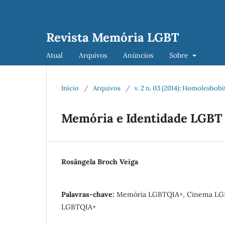
Revista Memória LGBT
Atual
Arquivos
Anúncios
Sobre
Início
/
Arquivos
/
v. 2 n. 03 (2014): Homolesbob
Memória e Identidade LGBT
Rosângela Broch Veiga
Palavras-chave:
Memória LGBTQIA+, Cinema LGB
LGBTQIA+