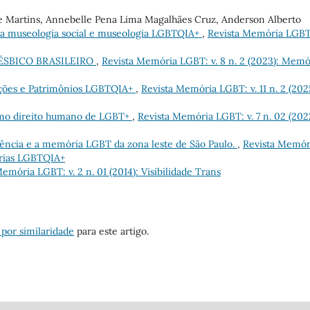
ne Martins, Annebelle Pena Lima Magalhães Cruz, Anderson Alberto
 da museologia social e museologia LGBTQIA+
,
Revista Memória LGBT:
ÉSBICO BRASILEIRO
,
Revista Memória LGBT: v. 8 n. 2 (2023): Memó
ções e Patrimônios LGBTQIA+
,
Revista Memória LGBT: v. 11 n. 2 (202
omo direito humano de LGBT+
,
Revista Memória LGBT: v. 7 n. 02 (202
ência e a memória LGBT da zona leste de São Paulo.
,
Revista Memór
órias LGBTQIA+
emória LGBT: v. 2 n. 01 (2014): Visibilidade Trans
 por similaridade
para este artigo.