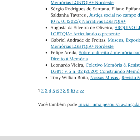
Memórias LGBTQIA+ Nordeste
Sérgio Rodrigues de Santana, Eliane Epifa
Saldanha Tavares ,
Justiça social no campo
10 n. 01 (2025): Narrativas LGBTQIA+
Augusta da Silveira de Oliveira,
ARQUIVO L
LGBTQIA+ Articulando o presente
Gabriel Andrade de Freitas,
Museus, Exposi
Memórias LGBTQIA+ Nordeste
Felipe Areda,
Sobre o direito à memória c
Direito à Memória
Leonardo Vieira,
Coletivo Memória & Resist
LGBT: v. 5 n. 02 (2020): Construindo Mem
Tony Willian Boita,
Nossas Musas
,
Revista M
1
2
3
4
5
6
7
8
9
10
>
>>
Você também pode
iniciar uma pesquisa avançada