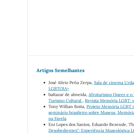
Artigos Semelhantes
José Alirio Peña Zerpa,
Sala de cinema Urd
LGBTQIA+
baltazar de almeida,
Afroturismo Queer e o
Turismo Cultural
,
Revista Memória LGBT: v
Tony Willian Boita,
Projeto Memória LGBT 
seminário brasileiro sobre Museus, Memór
na Favela
Eni Lopes dos Santos, Eduardo Rezende, Tha
Desobedientes": Experiência Museológica