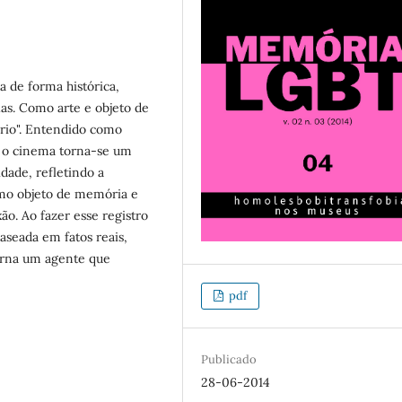
a de forma histórica,
as. Como arte e objeto de
ário". Entendido como
o, o cinema torna-se um
dade, refletindo a
omo objeto de memória e
ão. Ao fazer esse registro
aseada em fatos reais,
orna um agente que
pdf
Publicado
28-06-2014