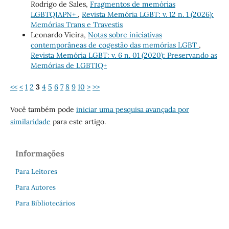
Rodrigo de Sales,
Fragmentos de memórias
LGBTQIAPN+
,
Revista Memória LGBT: v. 12 n. 1 (2026):
Memórias Trans e Travestis
Leonardo Vieira,
Notas sobre iniciativas
contemporâneas de cogestão das memórias LGBT
,
Revista Memória LGBT: v. 6 n. 01 (2020): Preservando as
Memórias de LGBTIQ+
<<
<
1
2
3
4
5
6
7
8
9
10
>
>>
Você também pode
iniciar uma pesquisa avançada por
similaridade
para este artigo.
Informações
Para Leitores
Para Autores
Para Bibliotecários