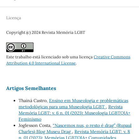
Licença
Copyright (c) 2024 Revista Memória LGBT
Este trabalho está licenciado sob uma licença
Creative Commons
Attribution 4.0 International License
.
Artigos Semelhantes
Thainá Castro,
Ensino em Museologia e problemáticas
metodológicas para uma Museologia LGBT
,
Revista
Memória LGBT: v. 6 n. 01 (2021): Museologia LGBTQIA+
Feminismo
Joglesson Costa,
“Nascemos nus, o resto é drag” (Rupaul
Charles) Blog Museu Drag
,
Revista Memória LGBT: v. 8
n. 01 (2023): Memórias LGBTQIA+ Comunidades