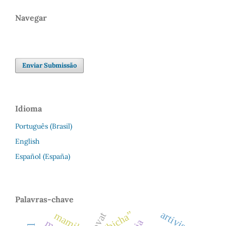
Navegar
Enviar Submissão
Idioma
Português (Brasil)
English
Español (España)
Palavras-chave
artivismo
“bicha”
mamilos
movat