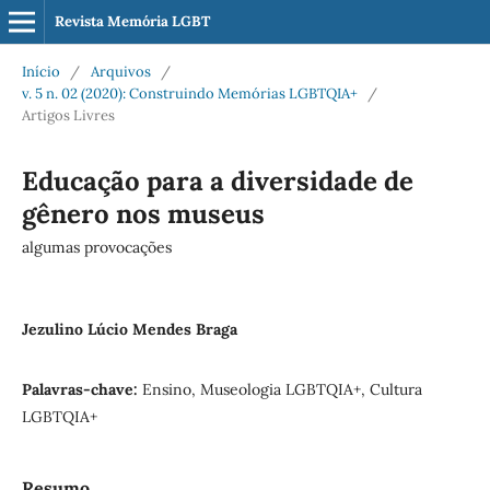
Revista Memória LGBT
Início
/
Arquivos
/
v. 5 n. 02 (2020): Construindo Memórias LGBTQIA+
/
Artigos Livres
Educação para a diversidade de
gênero nos museus
algumas provocações
Jezulino Lúcio Mendes Braga
Palavras-chave:
Ensino, Museologia LGBTQIA+, Cultura
LGBTQIA+
Resumo