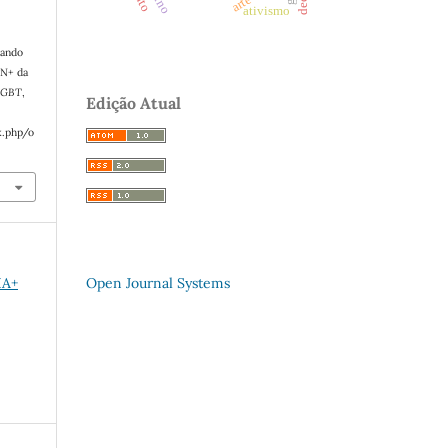
ativismo
rando
PN+ da
LGBT
,
Edição Atual
x.php/o
Open Journal Systems
IA+