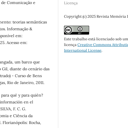
la de Comunicação e
Licença
Copyright (c) 2025 Revista Memória
ento: teorias semânticas
tos. Informação &
isponível em:
Este trabalho está licenciado sob u
25. Acesso em:
licença
Creative Commons Attributi
International License
.
jangada, um barco que
o Gil, diante do cenário das
strado) - Curso de Bens
as, Rio de Janeiro, 2011.
para qué y para quién?
 información en el
ILVA, F. C. G.
omia e Ciência da
. Florianópolis: Rocha,