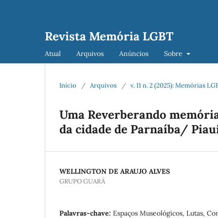
Revista Memória LGBT
Atual
Arquivos
Anúncios
Sobre
Início
/
Arquivos
/
v. 11 n. 2 (2025): Memórias 
Uma Reverberando memórias
da cidade de Parnaíba/ Piau
WELLINGTON DE ARAUJO ALVES
GRUPO GUARÁ
Palavras-chave:
Espaços Museológicos, Lutas, Con