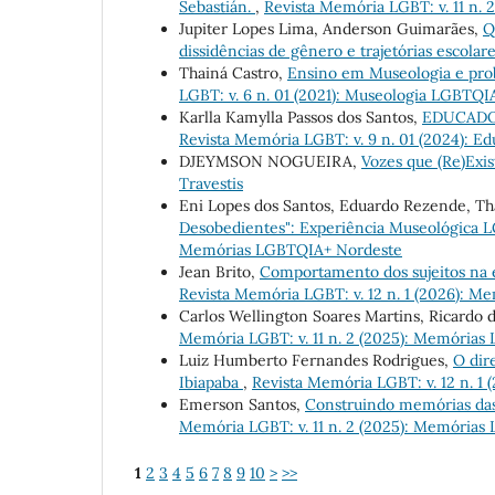
Sebastián.
,
Revista Memória LGBT: v. 11 n.
Jupiter Lopes Lima, Anderson Guimarães,
Q
dissidências de gênero e trajetórias escolar
Thainá Castro,
Ensino em Museologia e pro
LGBT: v. 6 n. 01 (2021): Museologia LGBTQ
Karlla Kamylla Passos dos Santos,
EDUCADO
Revista Memória LGBT: v. 9 n. 01 (2024): 
DJEYMSON NOGUEIRA,
Vozes que (Re)Ex
Travestis
Eni Lopes dos Santos, Eduardo Rezende, Tha
Desobedientes": Experiência Museológica
Memórias LGBTQIA+ Nordeste
Jean Brito,
Comportamento dos sujeitos na 
Revista Memória LGBT: v. 12 n. 1 (2026): Me
Carlos Wellington Soares Martins, Ricardo d
Memória LGBT: v. 11 n. 2 (2025): Memória
Luiz Humberto Fernandes Rodrigues,
O dir
Ibiapaba
,
Revista Memória LGBT: v. 12 n. 1 
Emerson Santos,
Construindo memórias d
Memória LGBT: v. 11 n. 2 (2025): Memória
1
2
3
4
5
6
7
8
9
10
>
>>