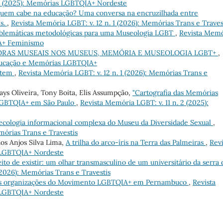
 2 (2025): Memórias LGBTQIA+ Nordeste
uem cabe na educação? Uma conversa na encruzilhada entre
es.
,
Revista Memória LGBT: v. 12 n. 1 (2026): Memórias Trans e Traves
blemáticas metodológicas para uma Museologia LGBT
,
Revista Memó
IA+ Feminismo
RAS MUSEAIS NOS MUSEUS, MEMÓRIA E MUSEOLOGIA LGBT+
,
Educação e Memórias LGBTQIA+
istem
,
Revista Memória LGBT: v. 12 n. 1 (2026): Memórias Trans e
ys Oliveira, Tony Boita, Elis Assumpção,
"Cartografia das Memórias
 LGBTQIA+ em São Paulo
,
Revista Memória LGBT: v. 11 n. 2 (2025):
ecologia informacional complexa do Museu da Diversidade Sexual
,
mórias Trans e Travestis
os Anjos Silva Lima,
A trilha do arco-íris na Terra das Palmeiras
,
Revi
s LGBTQIA+ Nordeste
eito de existir: um olhar transmasculino de um universitário da serra 
(2026): Memórias Trans e Travestis
as organizações do Movimento LGBTQIA+ em Pernambuco
,
Revista
s LGBTQIA+ Nordeste