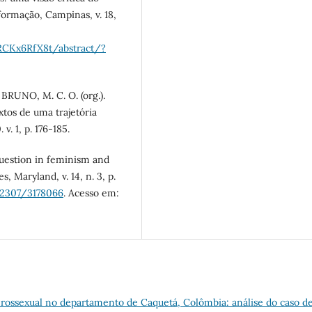
formação, Campinas, v. 18,
RCKx6RfX8t/abstract/?
BRUNO, M. C. O. (org.).
tos de uma trajetória
v. 1, p. 176-185.
uestion in feminism and
s, Maryland, v. 14, n. 3, p.
0.2307/3178066
. Acesso em:
rossexual no departamento de Caquetá, Colômbia: análise do caso d