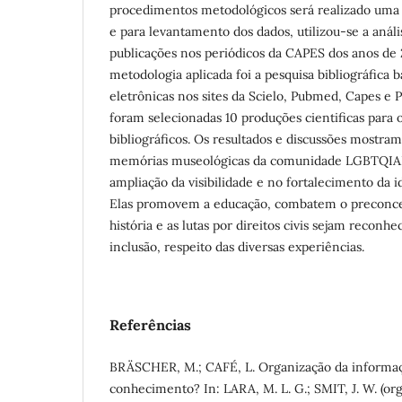
procedimentos metodológicos será realizado uma p
e para levantamento dos dados, utilizou-se a análi
publicações nos periódicos da CAPES dos anos de 
metodologia aplicada foi a pesquisa bibliográfica 
eletrônicas nos sites da Scielo, Pubmed, Capes e 
foram selecionadas 10 produções cientificas para
bibliográficos. Os resultados e discussões mostra
memórias museológicas da comunidade LGBTQIA
ampliação da visibilidade e no fortalecimento da 
Elas promovem a educação, combatem o preconce
história e as lutas por direitos civis sejam reconhe
inclusão, respeito das diversas experiências.
Referências
BRÄSCHER, M.; CAFÉ, L. Organização da informaç
conhecimento? In: LARA, M. L. G.; SMIT, J. W. (or