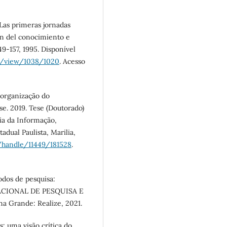
as primeras jornadas
ón del conocimiento e
149-157, 1995. Disponível
le/view/1038/1020
. Acesso
 organização do
se. 2019. Tese (Doutorado)
a da Informação,
adual Paulista, Marilia,
r/handle/11449/181528
.
odos de pesquisa:
NACIONAL DE PESQUISA E
na Grande: Realize, 2021.
 uma visão crítica do