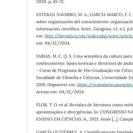
2020. p. 45-72.
ESTEBAN NAVARRO, M. A.; GARCÍA MARCO, F. J. L
sobre organización del conocimiento: organizaci
información científica. Scire, Zaragoza, v.1, n.1, p.
em:
http://ibersid.eu/ojs/index.php/scire/artic
em: 04/12/2024.
FARIAS, M. C. Q. S. Uma semiótica da cultura para
conhecimento: bases teóricas e diretrizes de análi
- Curso de Programa de Pós-Graduação em Ciênci
Faculdade de Filosofia e Ciências, Universidade Est
2019. Disponível em:
https://repositorio.unesp.b
Acesso em: 04/12/2024.
FLOR, T. O. et al. Revisões de literatura como mét
aproximações e divergências. In: CONGRESSO 
ENSINO EM CIÊNCIAS, 6., 2021. Anais [...]. Campi
GARCÍA GUTIÉRREZ, A. Cientificamente favelados: