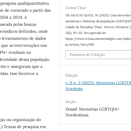
esquisa qualiquantitativa
Como Citar
se de conteúdo a partir das
DE ARAUJO ALVES, W. (2025). Uma Reverbe
2014 a 2024. A
memórias e histórias da população LGBTQIA
baseada pelas buscas
cidade de Parnaíba/ Piauí .
Revista Memória 
Periódicos definidos, onde
11
(2), 95–112. Recuperado de
 o levantamento de dados
https://www.revista.memoriaslgbt.com/inde
js/article/view/106
m que as intervenções nas
PN+ resultam na
Fomatos de Citação
identidade dessa população.
ito e asseguram que a
cidas. Isso favorece a
Edição
v. 11 n. 2 (2025): Memórias LGBTQ
Nordeste
Seção
Dossiê Memórias LGBTQIA+
Nordestinas
ão ou organização do
g.) Temas de pesquisa em