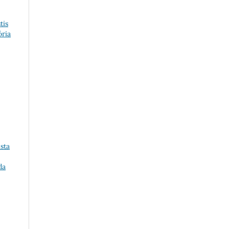
tis
ria
sta
da