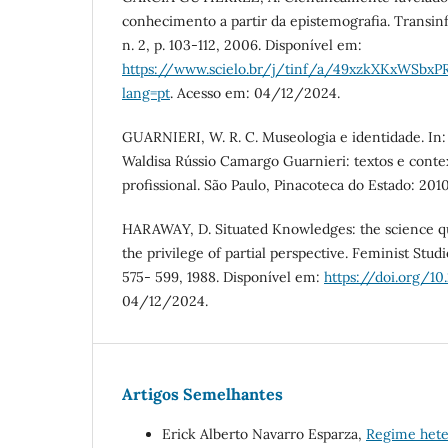
conhecimento a partir da epistemografia. Transin
n. 2, p. 103-112, 2006. Disponível em:
https://www.scielo.br/j/tinf/a/49xzkXKxWSbxP
lang=pt
. Acesso em: 04/12/2024.
GUARNIERI, W. R. C. Museologia e identidade. In: 
Waldisa Rússio Camargo Guarnieri: textos e contex
profissional. São Paulo, Pinacoteca do Estado: 2010. 
HARAWAY, D. Situated Knowledges: the science q
the privilege of partial perspective. Feminist Studie
575- 599, 1988. Disponível em:
https://doi.org/1
04/12/2024.
Artigos Semelhantes
Erick Alberto Navarro Esparza,
Regime hete