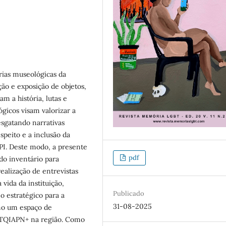
ias museológicas da
o e exposição de objetos,
m a história, lutas e
gicos visam valorizar a
esgatando narrativas
peito e a inclusão da
I. Deste modo, a presente
pdf
do inventário para
lização de entrevistas
 vida da instituição,
Publicado
o estratégico para a
31-08-2025
mo um espaço de
GBTQIAPN+ na região. Como