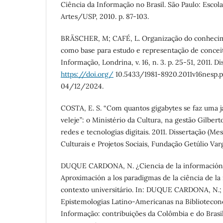
Ciência da Informação no Brasil. São Paulo: Esco
Artes/USP, 2010. p. 87-103.
BRÄSCHER, M; CAFÉ, L. Organização do conhecim
como base para estudo e representação de concei
Informação, Londrina, v. 16, n. 3. p. 25-51, 2011. D
https://doi.org/
10.5433/1981-8920.2011v16nesp.p
04/12/2024.
COSTA, E. S. “Com quantos gigabytes se faz uma 
veleje”: o Ministério da Cultura, na gestão Gilbert
redes e tecnologias digitais. 2011. Dissertação (Me
Culturais e Projetos Sociais, Fundação Getúlio Varg
DUQUE CARDONA, N. ¿Ciencia de la información 
Aproximación a los paradigmas de la ciência de la
contexto universitário. In: DUQUE CARDONA, N.; S
Epistemologias Latino-Americanas na Bibliotecon
Informação: contribuições da Colômbia e do Brasil