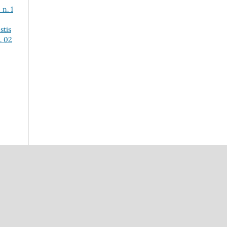
n. 1
stis
. 02