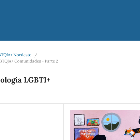
LGBTQIA+ Nordeste
/
BTQIA+ Comunidades - Parte 2
ologia LGBTI+