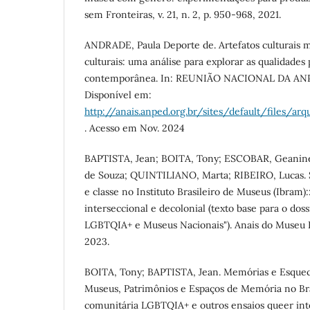
sem Fronteiras, v. 21, n. 2, p. 950-968, 2021.
ANDRADE, Paula Deporte de. Artefatos culturais m
culturais: uma análise para explorar as qualidades
contemporânea. In: REUNIÃO NACIONAL DA ANPED
Disponível em:
http://anais.anped.org.br/sites/default/files/
. Acesso em Nov. 2024
BAPTISTA, Jean; BOITA, Tony; ESCOBAR, Geanin
de Souza; QUINTILIANO, Marta; RIBEIRO, Lucas. S
e classe no Instituto Brasileiro de Museus (Ibram
interseccional e decolonial (texto base para o do
LGBTQIA+ e Museus Nacionais"). Anais do Museu Hi
2023.
BOITA, Tony; BAPTISTA, Jean. Memórias e Esqu
Museus, Patrimônios e Espaços de Memória no Bra
comunitária LGBTQIA+ e outros ensaios queer inte