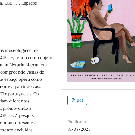
a, LGBTI+, Espaços
ços museológicos no
 LGBTI+, tendo como objeto
da na Livraria Aberta, em
e compreende visitas de
ste espaço opera como
ente a partir do caso
TI+ portuguesas. Os
pdf
ciam diferentes
ia, promovendo a
LGBTI+. A pesquisa
Publicado
arantam o resgate e
31-08-2025
amente excluídas,