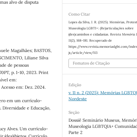
mas alvo de disputa
Como Citar
Lopes da Silva, J. R. (2025). Memórias, Protes
Museologia LGBTI+: (Re)articulações sobre
(des)caminhos e cidadanias.
Revista Memória
11
(2), 168–181. Recuperado de
https://www.revista.memoriaslgbt.com/inde
nuele Magalhães; BASTOS,
js/article/view/113
SCIMENTO, Liliane Silva
Fomatos de Citação
dade de pessoas
0PT, p. 1-10, 2023. Print
ível em:
Edição
. Acesso em: Dez. 2024.
v. 11 n. 2 (2025): Memórias LGBTQ
Nordeste
ero em um currículo-
. Diversidade e Educação,
Seção
Dossiê Seminário Museus, Memóri
Museologia LGBTQIA+ Comunidad
cy Alves. Um currículo-
Parte 2
(des)ibjetos. Currículo