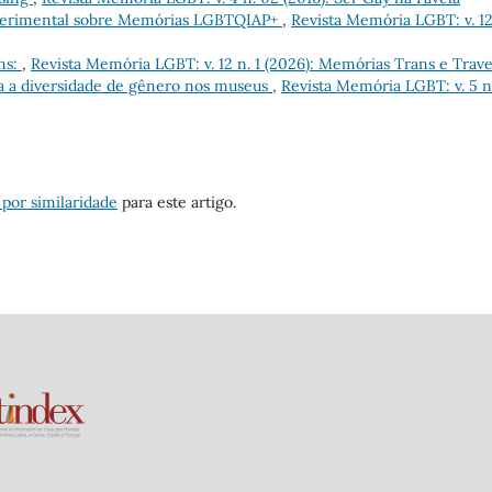
xperimental sobre Memórias LGBTQIAP+
,
Revista Memória LGBT: v. 12 
ns:
,
Revista Memória LGBT: v. 12 n. 1 (2026): Memórias Trans e Trave
a a diversidade de gênero nos museus
,
Revista Memória LGBT: v. 5 n
 por similaridade
para este artigo.