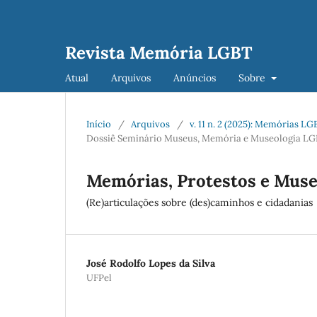
Revista Memória LGBT
Atual
Arquivos
Anúncios
Sobre
Início
/
Arquivos
/
v. 11 n. 2 (2025): Memórias 
Dossiê Seminário Museus, Memória e Museologia LG
Memórias, Protestos e Muse
(Re)articulações sobre (des)caminhos e cidadanias
José Rodolfo Lopes da Silva
UFPel