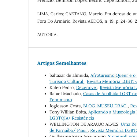
Prefácio: Denilson Lopes. Recife: Cepe Editora, 2
LIMA, Carlos; CAETANO, Marcio. Em defesa de uma
Fora Do Armário. Revista AEDOS, n. 19, p. 24-36, 2
AUTORIA.
Artigos Semelhantes
baltazar de almeida,
Afroturismo Queer e o
Turismo Cultural
,
Revista Memória LGBT: v
Kaleo Pedro,
Dezenove
,
Revista Memória LG
Rafael Machado,
Casas de Acolhida LGBT no
Feminismo
Joglesson Costa,
BLOG-MUSEU DRAG
,
Rev
Tony Willian Boita,
Aplicando a Museologi
LGBTQIA+ Resistência
WELLINGTON DE ARAUJO ALVES,
Uma Rev
de Parnaíba/ Piauí
,
Revista Memória LGBT: 
Guilherme Kern Assumpção,
Stonewall upr