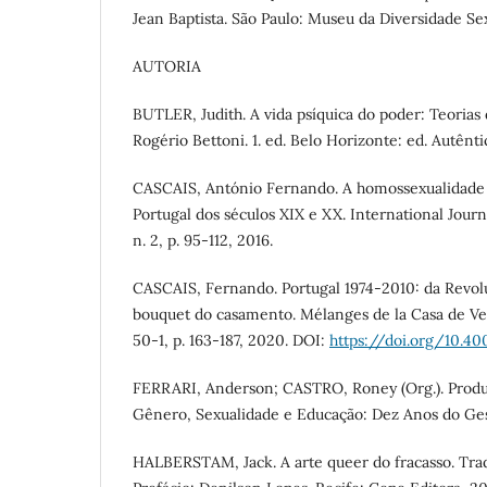
Jean Baptista. São Paulo: Museu da Diversidade Se
AUTORIA
BUTLER, Judith. A vida psíquica do poder: Teorias 
Rogério Bettoni. 1. ed. Belo Horizonte: ed. Autêntic
CASCAIS, António Fernando. A homossexualidade 
Portugal dos séculos XIX e XX. International Journa
n. 2, p. 95-112, 2016.
CASCAIS, Fernando. Portugal 1974-2010: da Revol
bouquet do casamento. Mélanges de la Casa de Vel
50-1, p. 163-187, 2020. DOI:
https://doi.org/10.4
FERRARI, Anderson; CASTRO, Roney (Org.). Pro
Gênero, Sexualidade e Educação: Dez Anos do Gese
HALBERSTAM, Jack. A arte queer do fracasso. Trad