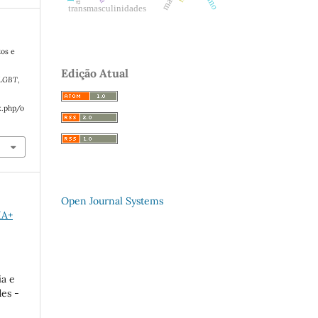
transmasculinidades
tos e
Edição Atual
 LGBT
,
x.php/o
Open Journal Systems
IA+
a e
es -