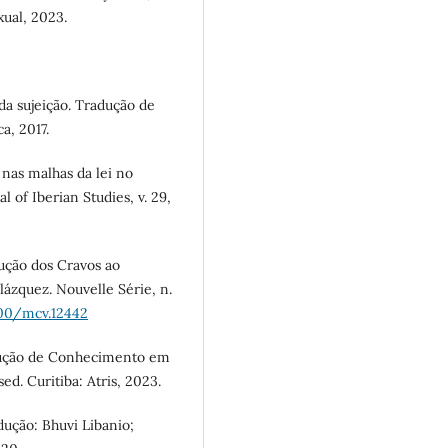
xual, 2023.
da sujeição. Tradução de
a, 2017.
nas malhas da lei no
l of Iberian Studies, v. 29,
ução dos Cravos ao
ázquez. Nouvelle Série, n.
000/mcv.12442
dução de Conhecimento em
d. Curitiba: Atris, 2023.
ução: Bhuvi Libanio;