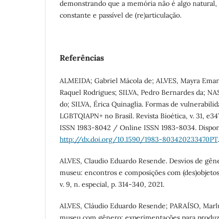
demonstrando que a memória não é algo natural, 
constante e passível de (re)articulação.
Referências
ALMEIDA; Gabriel Mácola de; ALVES, Mayra Ema
Raquel Rodrigues; SILVA, Pedro Bernardes da; NA
do; SILVA, Érica Quinaglia. Formas de vulnerabili
LGBTQIAPN+ no Brasil. Revista Bioética, v. 31, e347
ISSN 1983-8042 / Online ISSN 1983-8034. Dispon
http://dx.doi.org/10.1590/1983-803420233470PT
ALVES, Claudio Eduardo Resende. Desvios de gên
museu: encontros e composições com (des)objetos
v. 9, n. especial, p. 314-340, 2021.
ALVES, Cláudio Eduardo Resende; PARAÍSO, Marlu
museu com gênero: experimentações para produzir 