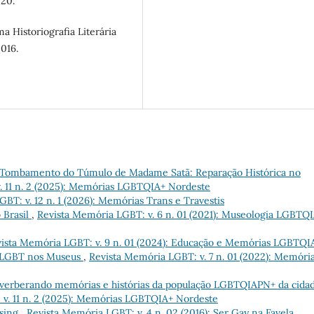
020.
 Historiografia Literária
016.
 Tombamento do Túmulo de Madame Satã: Reparação Histórica no
. 11 n. 2 (2025): Memórias LGBTQIA+ Nordeste
BT: v. 12 n. 1 (2026): Memórias Trans e Travestis
 Brasil
,
Revista Memória LGBT: v. 6 n. 01 (2021): Museologia LGBTQ
ista Memória LGBT: v. 9 n. 01 (2024): Educação e Memórias LGBTQI
a LGBT nos Museus
,
Revista Memória LGBT: v. 7 n. 01 (2022): Memóri
erberando memórias e histórias da população LGBTQIAPN+ da cida
v. 11 n. 2 (2025): Memórias LGBTQIA+ Nordeste
ising
,
Revista Memória LGBT: v. 4 n. 02 (2016): Ser Gay na Favela