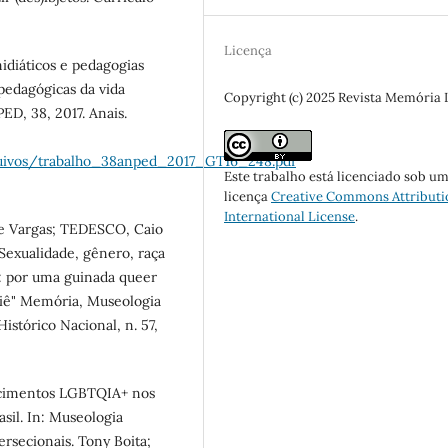
Licença
idiáticos e pedagogias
 pedagógicas da vida
Copyright (c) 2025 Revista Memória
, 38, 2017. Anais.
arquivos/trabalho_38anped_2017_GT16_248.pdf
Este trabalho está licenciado sob u
licença
Creative Commons Attributi
International License
.
e Vargas; TEDESCO, Caio
exualidade, gênero, raça
):: por uma guinada queer
ssiê" Memória, Museologia
stórico Nacional, n. 57,
ecimentos LGBTQIA+ nos
sil. In: Museologia
rsecionais. Tony Boita;