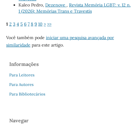
Kaleo Pedro,
Dezenove
,
Revista Memória LGBT: v. 12 n.
1 (2026): Memórias Trans e Travestis
1
2
3
4
5
6
7
8
9
10
>
>>
Você também pode
iniciar uma pesquisa avançada por
similaridade
para este artigo.
Informações
Para Leitores
Para Autores
Para Bibliotecários
Navegar