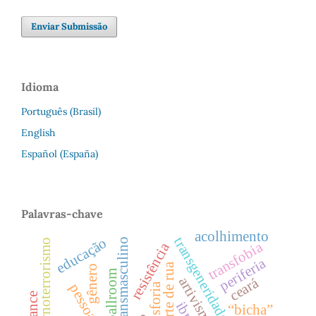
Enviar Submissão
Idioma
Português (Brasil)
English
Español (España)
Palavras-chave
acolhimento
transgeneridade
educação
transmasculino
pornoterrorismo
transfobia
resistência
periferia
arte de rua
gênero
ballroom
ceará
artivismo
disforia
ibrat
“bicha”