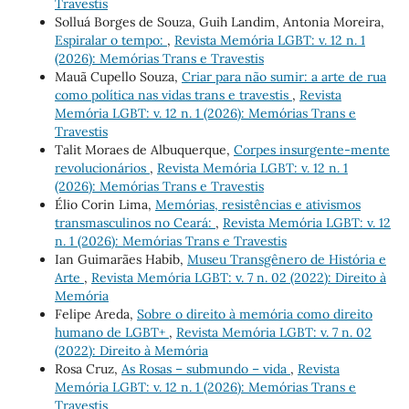
Travestis
Solluá Borges de Souza, Guih Landim, Antonia Moreira,
Espiralar o tempo:
,
Revista Memória LGBT: v. 12 n. 1
(2026): Memórias Trans e Travestis
Mauã Cupello Souza,
Criar para não sumir: a arte de rua
como política nas vidas trans e travestis
,
Revista
Memória LGBT: v. 12 n. 1 (2026): Memórias Trans e
Travestis
Talit Moraes de Albuquerque,
Corpes insurgente-mente
revolucionários
,
Revista Memória LGBT: v. 12 n. 1
(2026): Memórias Trans e Travestis
Élio Corin Lima,
Memórias, resistências e ativismos
transmasculinos no Ceará:
,
Revista Memória LGBT: v. 12
n. 1 (2026): Memórias Trans e Travestis
Ian Guimarães Habib,
Museu Transgênero de História e
Arte
,
Revista Memória LGBT: v. 7 n. 02 (2022): Direito à
Memória
Felipe Areda,
Sobre o direito à memória como direito
humano de LGBT+
,
Revista Memória LGBT: v. 7 n. 02
(2022): Direito à Memória
Rosa Cruz,
As Rosas – submundo – vida
,
Revista
Memória LGBT: v. 12 n. 1 (2026): Memórias Trans e
Travestis