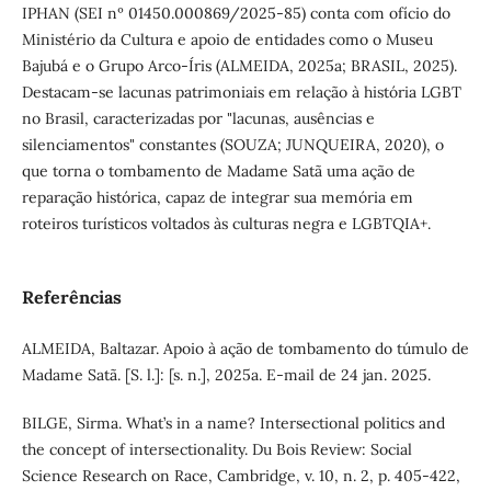
IPHAN (SEI nº 01450.000869/2025-85) conta com ofício do
Ministério da Cultura e apoio de entidades como o Museu
Bajubá e o Grupo Arco-Íris (ALMEIDA, 2025a; BRASIL, 2025).
Destacam-se lacunas patrimoniais em relação à história LGBT
no Brasil, caracterizadas por "lacunas, ausências e
silenciamentos" constantes (SOUZA; JUNQUEIRA, 2020), o
que torna o tombamento de Madame Satã uma ação de
reparação histórica, capaz de integrar sua memória em
roteiros turísticos voltados às culturas negra e LGBTQIA+.
Referências
ALMEIDA, Baltazar. Apoio à ação de tombamento do túmulo de
Madame Satã. [S. l.]: [s. n.], 2025a. E-mail de 24 jan. 2025.
BILGE, Sirma. What’s in a name? Intersectional politics and
the concept of intersectionality. Du Bois Review: Social
Science Research on Race, Cambridge, v. 10, n. 2, p. 405-422,