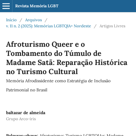
Revista Memória LGBT
Início
/
Arquivos
/
v. 11 n. 2 (2025): Memórias LGBTQIA+ Nordeste
/
Artigos Livres
Afroturismo Queer e o
Tombamento do Túmulo de
Madame Satã: Reparação Histórica
no Turismo Cultural
Memória Afrodissidente como Estratégia de Inclusão
Patrimonial no Brasil
baltazar de almeida
Grupo Arco-íris
Palavras-chave:
Afroturismo; Turismo LGBTQIA+; Madame