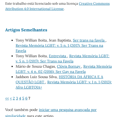
Este trabalho está licenciado sob uma licença
Creative Commons
Attribution 4.0 International License
.
Artigos Semelhantes
Tony Willian Boita, Jean Baptista,
Ser trans na favela
,
Revista Memória LGBT: v. 5 n. 1 (2017): Ser Trans na
Favela
Tony Willian Boita,
Entrevista
,
Revista Memória LGBT:
v. 5 n. 1 (2017): Ser Trans na Favela
Mário de Souza Chagas,
Clóvis Bornay
,
Revista Memória
LGBT: v. 4 n. 02 (2016): Ser Gay na Favela
Jaddson Luiz Sousa Silva,
HISTÓRIA DA ÁFRICA E A
QUESTÃO LGBT
,
Revista Memória LGBT: v. 1 n. 1 (2013):
Afro LGBTQIA+
<<
<
2
3
4
5
6
7
Você também pode
iniciar uma pesquisa avançada por
similaridade
para este artigo.