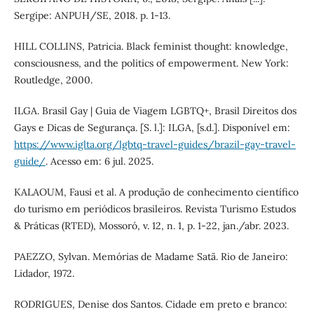
Sergipe: ANPUH/SE, 2018. p. 1-13.
HILL COLLINS, Patricia. Black feminist thought: knowledge,
consciousness, and the politics of empowerment. New York:
Routledge, 2000.
ILGA. Brasil Gay | Guia de Viagem LGBTQ+, Brasil Direitos dos
Gays e Dicas de Segurança. [S. l.]: ILGA, [s.d.]. Disponível em:
https://www.iglta.org/lgbtq-travel-guides/brazil-gay-travel-
guide/
. Acesso em: 6 jul. 2025.
KALAOUM, Fausi et al. A produção de conhecimento científico
do turismo em periódicos brasileiros. Revista Turismo Estudos
& Práticas (RTED), Mossoró, v. 12, n. 1, p. 1-22, jan./abr. 2023.
PAEZZO, Sylvan. Memórias de Madame Satã. Rio de Janeiro:
Lidador, 1972.
RODRIGUES, Denise dos Santos. Cidade em preto e branco: