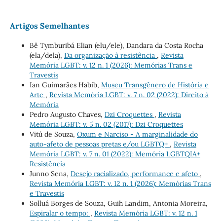
Artigos Semelhantes
Bê Tymburibá Elian (elu/ele), Dandara da Costa Rocha
(ela/dela),
Da organização à resistência
,
Revista
Memória LGBT: v. 12 n. 1 (2026): Memórias Trans e
Travestis
Ian Guimarães Habib,
Museu Transgênero de História e
Arte
,
Revista Memória LGBT: v. 7 n. 02 (2022): Direito à
Memória
Pedro Augusto Chaves,
Dzi Croquettes
,
Revista
Memória LGBT: v. 5 n. 02 (2017): Dzi Croquettes
Vitú de Souza,
Oxum e Narciso - A marginalidade do
auto-afeto de pessoas pretas e/ou LGBTQ+
,
Revista
Memória LGBT: v. 7 n. 01 (2022): Memória LGBTQIA+
Resistência
Junno Sena,
Desejo racializado, performance e afeto
,
Revista Memória LGBT: v. 12 n. 1 (2026): Memórias Trans
e Travestis
Solluá Borges de Souza, Guih Landim, Antonia Moreira,
Espiralar o tempo:
,
Revista Memória LGBT: v. 12 n. 1