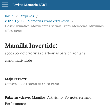
Revista Memória LGBT
Início
/
Arquivos
/
v. 12 n. 1 (2026): Memórias Trans e Travestis
/
Dossiê Temático: Movimentos Sociais Trans: Memórias, Ativismos
e Resistência
Mamilla Invertido:
ações pornoterroristas e artivistas para enfrentar a
cisnormatividade
Maju Ferretti
Universidade Federal de Ouro Preto
Palavras-chave:
Mamilos, Artivismo, Pornoterrorismo,
Performance