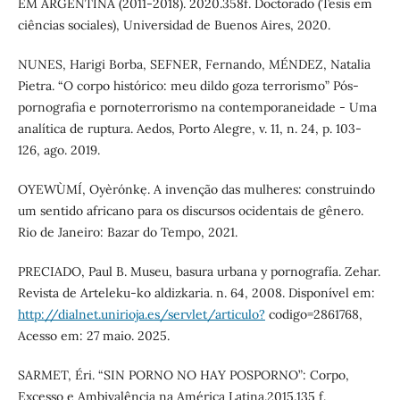
EM ARGENTINA (2011-2018). 2020.358f. Doctorado (Tesis em
ciências sociales), Universidad de Buenos Aires, 2020.
NUNES, Harigi Borba, SEFNER, Fernando, MÉNDEZ, Natalia
Pietra. “O corpo histórico: meu dildo goza terrorismo” Pós-
pornografia e pornoterrorismo na contemporaneidade - Uma
analítica de ruptura. Aedos, Porto Alegre, v. 11, n. 24, p. 103-
126, ago. 2019.
OYEWÙMÍ, Oyèrónkẹ. A invenção das mulheres: construindo
um sentido africano para os discursos ocidentais de gênero.
Rio de Janeiro: Bazar do Tempo, 2021.
PRECIADO, Paul B. Museu, basura urbana y pornografía. Zehar.
Revista de Arteleku-ko aldizkaria. n. 64, 2008. Disponível em:
http://dialnet.unirioja.es/servlet/articulo?
codigo=2861768,
Acesso em: 27 maio. 2025.
SARMET, Éri. “SIN PORNO NO HAY POSPORNO”: Corpo,
Excesso e Ambivalência na América Latina.2015.135 f.