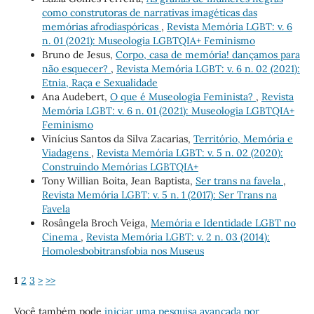
como construtoras de narrativas imagéticas das
memórias afrodiaspóricas
,
Revista Memória LGBT: v. 6
n. 01 (2021): Museologia LGBTQIA+ Feminismo
Bruno de Jesus,
Corpo, casa de memória! dançamos para
não esquecer?
,
Revista Memória LGBT: v. 6 n. 02 (2021):
Etnia, Raça e Sexualidade
Ana Audebert,
O que é Museologia Feminista?
,
Revista
Memória LGBT: v. 6 n. 01 (2021): Museologia LGBTQIA+
Feminismo
Vinícius Santos da Silva Zacarias,
Território, Memória e
Viadagens
,
Revista Memória LGBT: v. 5 n. 02 (2020):
Construindo Memórias LGBTQIA+
Tony Willian Boita, Jean Baptista,
Ser trans na favela
,
Revista Memória LGBT: v. 5 n. 1 (2017): Ser Trans na
Favela
Rosângela Broch Veiga,
Memória e Identidade LGBT no
Cinema
,
Revista Memória LGBT: v. 2 n. 03 (2014):
Homolesbobitransfobia nos Museus
1
2
3
>
>>
Você também pode
iniciar uma pesquisa avançada por