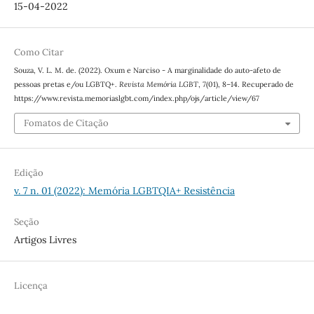
15-04-2022
Como Citar
Souza, V. L. M. de. (2022). Oxum e Narciso - A marginalidade do auto-afeto de
pessoas pretas e/ou LGBTQ+.
Revista Memória LGBT
,
7
(01), 8–14. Recuperado de
https://www.revista.memoriaslgbt.com/index.php/ojs/article/view/67
Fomatos de Citação
Edição
v. 7 n. 01 (2022): Memória LGBTQIA+ Resistência
Seção
Artigos Livres
Licença