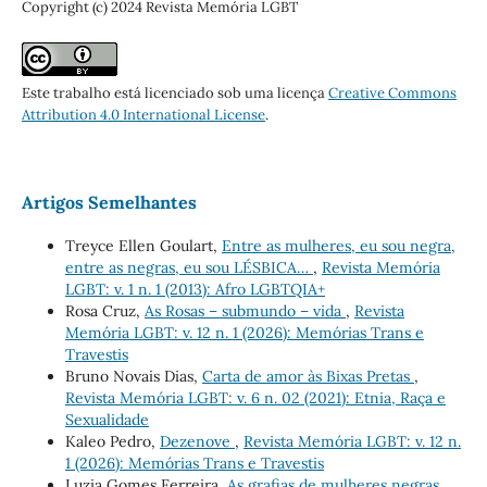
Copyright (c) 2024 Revista Memória LGBT
Este trabalho está licenciado sob uma licença
Creative Commons
Attribution 4.0 International License
.
Artigos Semelhantes
Treyce Ellen Goulart,
Entre as mulheres, eu sou negra,
entre as negras, eu sou LÉSBICA…
,
Revista Memória
LGBT: v. 1 n. 1 (2013): Afro LGBTQIA+
Rosa Cruz,
As Rosas – submundo – vida
,
Revista
Memória LGBT: v. 12 n. 1 (2026): Memórias Trans e
Travestis
Bruno Novais Dias,
Carta de amor às Bixas Pretas
,
Revista Memória LGBT: v. 6 n. 02 (2021): Etnia, Raça e
Sexualidade
Kaleo Pedro,
Dezenove
,
Revista Memória LGBT: v. 12 n.
1 (2026): Memórias Trans e Travestis
Luzia Gomes Ferreira,
As grafias de mulheres negras