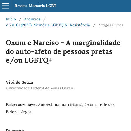
Revista Memória LGBT
Início
/
Arquivos
/
v. 7 n. 01 (2022): Memória LGBTQIA+ Resistência
/
Artigos Livres
Oxum e Narciso - A marginalidade
do auto-afeto de pessoas pretas
e/ou LGBTQ+
Vitú de Souza
Universidade Federal de Minas Gerais
Palavras-chave:
Autoestima, narcisismo, Oxum, reflexão,
Beleza Negra
Resumo