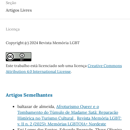
Seção
Artigos Livres
Licença
Copyright (c) 2024 Revista Memória LGBT
Este trabalho está licenciado sob uma licença
Creative Commons
Attribution 4.0 International License
.
Artigos Semelhantes
baltazar de almeida,
Afroturismo Queer e o
Tombamento do Túmulo de Madame Satã: Reparação
Histórica no Turismo Cultural
,
Revista Memória LGBT:
v. 11 n. 2 (2025): Memórias LGBTQIA+ Nordeste
Eni Lopes dos Santos, Eduardo Rezende, Thays Oliveira,