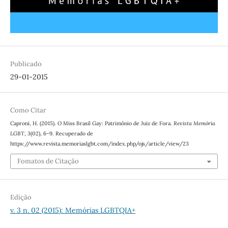
Publicado
29-01-2015
Como Citar
Caproni, H. (2015). O Miss Brasil Gay: Patrimônio de Juiz de Fora.
Revista Memória
LGBT
,
3
(02), 6–9. Recuperado de
https://www.revista.memoriaslgbt.com/index.php/ojs/article/view/23
Fomatos de Citação
Edição
v. 3 n. 02 (2015): Memórias LGBTQIA+