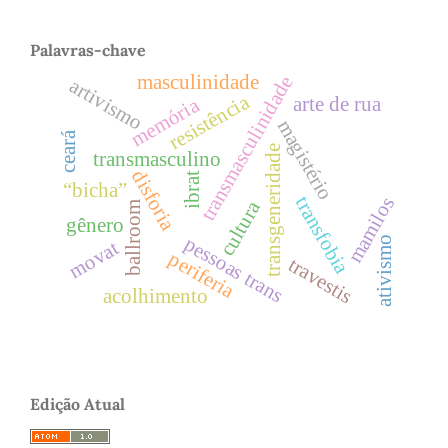
Palavras-chave
masculinidade
transmasculinidade
artivismo
resistência
arte de rua
memória
magistério
ceará
transgeneridade
transmasculino
disforia
ibrat
“bicha”
transfobia
mamilos
cultura
ballroom
gênero
pessoas trans
ativismo
movat
periferia
travestis
acolhimento
Edição Atual