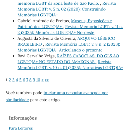
memória LGBT da zona leste de São Paulo.
,
Revista
Memória LGBT: v. 5 n. 02 (2020): Construindo
Memórias LGBTQIA+
Gabriel Andrade de Freitas,
Museus, Exposições e
Patrimônios LGBTQIA+
,
Revista Memória LGBT: v. 11 n.
2 (2025): Memórias LGBTQIA+ Nordeste
Augusta da Silveira de Oliveira,
ARQUIVO LÉSBICO
BRASILEIRO
,
Revista Memória LGBT: v. 8 n. 2 (2023):
Memórias LGBTQIA+ Articulando o presente
Ravi Carvalho Veiga,
RAÍZES CABOCLAS: DO GLS AO
LGBTQIA+ NO ESTADO DO AMAZONAS
,
Revista
Memória LGBT: v. 10 n. 01 (2025): Narrativas LGBTQIA+
1
2
3
4
5
6
7
8
9
10
>
>>
Você também pode
iniciar uma pesquisa avançada por
similaridade
para este artigo.
Informações
Para Leitores