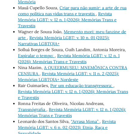
Memória
Mauã Cupello Souza,
Criar para não sumir: a arte de rua
como política nas vidas trans e travestis
,
Revista
Memória LGBT: v. 12 n. 1 (2026): Memórias Trans e
Travestis
Wagner de Souza João,
Memento mori: meu fanzine de
arte
,
Revista Memória LGBT: v. 10 n. 01 (2025):
Narrativas LGBTQIA+
Solluá Borges de Souza, Guih Landim, Antonia Moreira,
Espiralar o tempo:
,
Revista Memória LGBT: v. 12 n. 1
(2026): Memórias Trans e Travestis
Nina Mazim,
A QUEERMUSEU: MNEMÔNICA CONTRA
CENSURA
,
Revista Memória LGBT: v. 11 n. 2 (2025):
Memórias LGBTQIA+ Nordeste
Rair Guimarães,
Por um educação transgressora:
,
Revista Memória LGBT: v. 12 n. 1 (2026): Memórias Trans
e Travestis
Ronna Freitas de Oliveira, Nicolau Andreass,
Transnógrafia
,
Revista Memória LGBT: v. 12 n. 1 (2026):
Memórias Trans e Travestis
Leonardo dos Santos Silva,
“Arrasa Mona”
,
Revista
Memória LGBT: v. 6 n. 02 (2021): Etnia, Raça e
Sexualidade