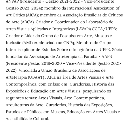
ANPAP (Presidente - Gestão 2021-2022 - Vice-Presidente
Gestão 2023-2024); membro da Internacional Association of
Art Critics (AICA); membro da Associação Brasileira de Críticos
de Arte (ABCA). Criador e Coordenador do Laboratório de
Artes Visuais Aplicadas e Integrativas (LAVAIs) CCTA/UFPB;
Criador e Líder do Grupo de Pesquisa em Arte, Museus e
Inclusão (AMI) credenciado ao CNPq; Membro do Grupo
Interdisciplinar de Estudos Sobre o Imaginário da UFPE. Sócio
fundador da Associação de Arteterapia da Paraíba - AAPB
(Presidente gestão 2018-2020 - Vice-Presidente gestão 2021-
2022), Vinculada a União Brasileira de Associações de
Arteterapia (UBAAT) . Atua na área de Artes Visuais e Arte
Contemporânea, com ênfase em: Curadorias, História das
Exposições e Educação em Artes Visuais, pesquisando os
seguintes temas: Artes Visuais, Arte Contemporânea,
Arquiteturas da Arte, Curadorias, História das Exposições,
Estudos de Públicos em Museus, Educação em Artes Visuais e
Acessibilidade Cultural.