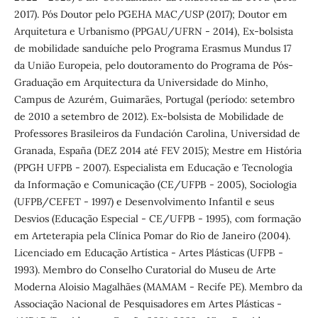
2017). Pós Doutor pelo PGEHA MAC/USP (2017); Doutor em
Arquitetura e Urbanismo (PPGAU/UFRN - 2014), Ex-bolsista
de mobilidade sanduíche pelo Programa Erasmus Mundus 17
da União Europeia, pelo doutoramento do Programa de Pós-
Graduação em Arquitectura da Universidade do Minho,
Campus de Azurém, Guimarães, Portugal (período: setembro
de 2010 a setembro de 2012). Ex-bolsista de Mobilidade de
Professores Brasileiros da Fundación Carolina, Universidad de
Granada, España (DEZ 2014 até FEV 2015); Mestre em História
(PPGH UFPB - 2007). Especialista em Educação e Tecnologia
da Informação e Comunicação (CE/UFPB - 2005), Sociologia
(UFPB/CEFET - 1997) e Desenvolvimento Infantil e seus
Desvios (Educação Especial - CE/UFPB - 1995), com formação
em Arteterapia pela Clínica Pomar do Rio de Janeiro (2004).
Licenciado em Educação Artística - Artes Plásticas (UFPB -
1993). Membro do Conselho Curatorial do Museu de Arte
Moderna Aloisio Magalhães (MAMAM - Recife PE). Membro da
Associação Nacional de Pesquisadores em Artes Plásticas -