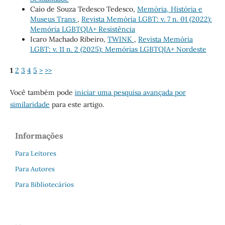
Caio de Souza Tedesco Tedesco,
Memória, História e
Museus Trans
,
Revista Memória LGBT: v. 7 n. 01 (2022):
Memória LGBTQIA+ Resistência
Icaro Machado Ribeiro,
TWINK
,
Revista Memória
LGBT: v. 11 n. 2 (2025): Memórias LGBTQIA+ Nordeste
1
2
3
4
5
>
>>
Você também pode
iniciar uma pesquisa avançada por
similaridade
para este artigo.
Informações
Para Leitores
Para Autores
Para Bibliotecários