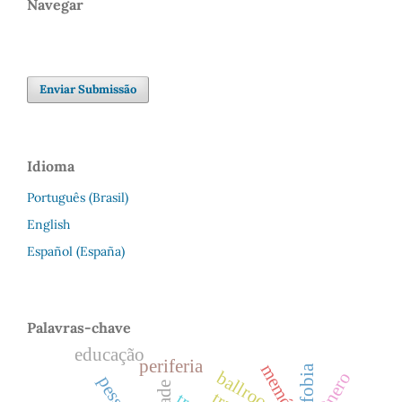
Navegar
Enviar Submissão
Idioma
Português (Brasil)
English
Español (España)
Palavras-chave
educação
periferia
memória
transfobia
ballroom
gênero