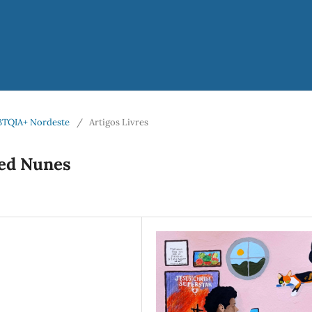
LGBTQIA+ Nordeste
/
Artigos Livres
ued Nunes