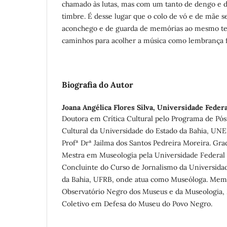
chamado às lutas, mas com um tanto de dengo e de
timbre. É desse lugar que o colo de vó e de mãe s
aconchego e de guarda de memórias ao mesmo t
caminhos para acolher a música como lembrança fi
Biografia do Autor
Joana Angélica Flores Silva,
Universidade Federa
Doutora em Crítica Cultural pelo Programa de Pó
Cultural da Universidade do Estado da Bahia, UNE
Profª Drª Jailma dos Santos Pedreira Moreira. Gr
Mestra em Museologia pela Universidade Federal 
Concluinte do Curso de Jornalismo da Universida
da Bahia, UFRB, onde atua como Museóloga. Mem
Observatório Negro dos Museus e da Museologia
Coletivo em Defesa do Museu do Povo Negro.