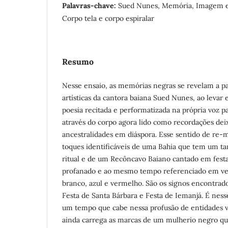
Palavras-chave:
Sued Nunes, Memória, Imagem e
Corpo tela e corpo espiralar
Resumo
Nesse ensaio, as memórias negras se revelam a p
artísticas da cantora baiana Sued Nunes, ao levar
poesia recitada e performatizada na própria voz 
através do corpo agora lido como recordações deix
ancestralidades em diáspora. Esse sentido de re
toques identificáveis de uma Bahia que tem um t
ritual e de um Recôncavo Baiano cantado em festa
profanado e ao mesmo tempo referenciado em ves
branco, azul e vermelho. São os signos encontra
Festa de Santa Bárbara e Festa de Iemanjá. É ness
um tempo que cabe nessa profusão de entidades v
ainda carrega as marcas de um mulherio negro qu