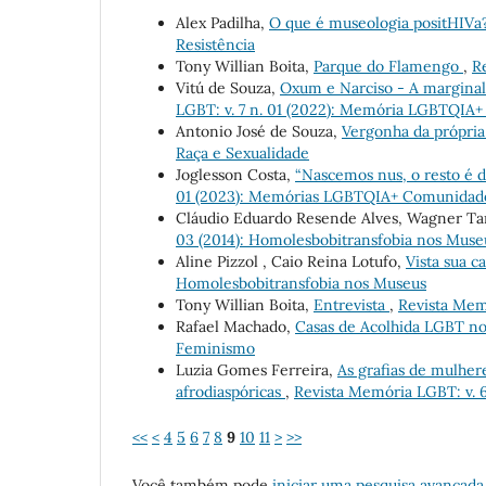
Alex Padilha,
O que é museologia positHIVa
Resistência
Tony Willian Boita,
Parque do Flamengo
,
R
Vitú de Souza,
Oxum e Narciso - A marginal
LGBT: v. 7 n. 01 (2022): Memória LGBTQIA+ 
Antonio José de Souza,
Vergonha da própria 
Raça e Sexualidade
Joglesson Costa,
“Nascemos nus, o resto é 
01 (2023): Memórias LGBTQIA+ Comunidad
Cláudio Eduardo Resende Alves, Wagner T
03 (2014): Homolesbobitransfobia nos Muse
Aline Pizzol , Caio Reina Lotufo,
Vista sua 
Homolesbobitransfobia nos Museus
Tony Willian Boita,
Entrevista
,
Revista Memó
Rafael Machado,
Casas de Acolhida LGBT no
Feminismo
Luzia Gomes Ferreira,
As grafias de mulher
afrodiaspóricas
,
Revista Memória LGBT: v. 
<<
<
4
5
6
7
8
9
10
11
>
>>
Você também pode
iniciar uma pesquisa avançada