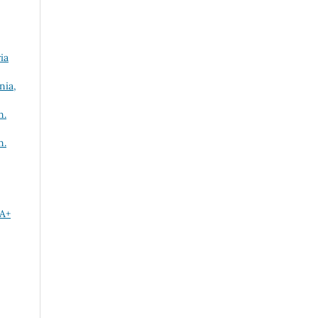
ia
nia,
n.
n.
IA+