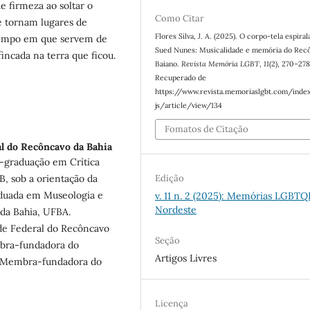
 firmeza ao soltar o
Como Citar
e tornam lugares de
Flores Silva, J. A. (2025). O corpo-tela espiral
empo em que servem de
Sued Nunes: Musicalidade e memória do Rec
ncada na terra que ficou.
Baiano.
Revista Memória LGBT
,
11
(2), 270–278
Recuperado de
https://www.revista.memoriaslgbt.com/inde
js/article/view/134
Fomatos de Citação
l do Recôncavo da Bahia
s-graduação em Crítica
Edição
B, sob a orientação da
aduada em Museologia e
v. 11 n. 2 (2025): Memórias LGBTQ
Nordeste
da Bahia, UFBA.
de Federal do Recôncavo
Seção
bra-fundadora do
Artigos Livres
, Membra-fundadora do
Licença