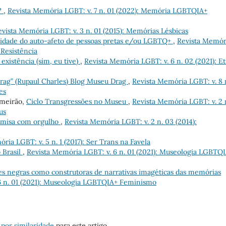
?
,
Revista Memória LGBT: v. 7 n. 01 (2022): Memória LGBTQIA+
evista Memória LGBT: v. 3 n. 01 (2015): Memórias Lésbicas
idade do auto-afeto de pessoas pretas e/ou LGBTQ+
,
Revista Memór
Resistência
existência (sim, eu tive)
,
Revista Memória LGBT: v. 6 n. 02 (2021): Et
drag” (Rupaul Charles) Blog Museu Drag
,
Revista Memória LGBT: v. 8 
es
ameirão,
Ciclo Transgressões no Museu
,
Revista Memória LGBT: v. 2 
us
camisa com orgulho
,
Revista Memória LGBT: v. 2 n. 03 (2014):
ria LGBT: v. 5 n. 1 (2017): Ser Trans na Favela
 Brasil
,
Revista Memória LGBT: v. 6 n. 01 (2021): Museologia LGBTQ
es negras como construtoras de narrativas imagéticas das memórias
6 n. 01 (2021): Museologia LGBTQIA+ Feminismo
 por similaridade
para este artigo.