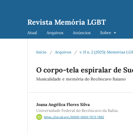
Revista Memória LGBT
Atual
Arquivos
Anúncios
Sobre
Início
/
Arquivos
/
v. 11 n. 2 (2025): Memórias 
O corpo-tela espiralar de S
Musicalidade e memória do Recôncavo Baiano
Joana Angélica Flores Silva
Universidade Federal do Recôncavo da Bahia
https://orcid.org/0000-0001-7073-7882