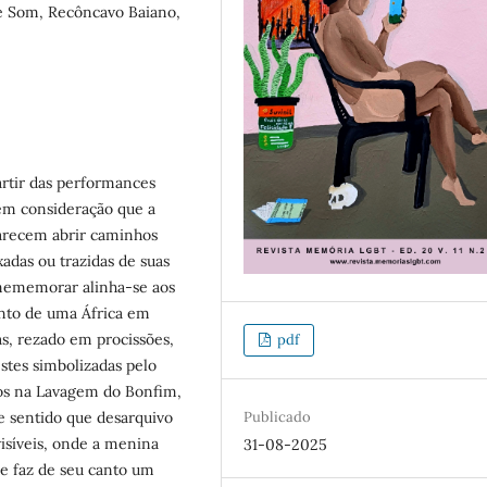
 Som, Recôncavo Baiano,
artir das performances
 em consideração que a
parecem abrir caminhos
adas ou trazidas de suas
-mememorar alinha-se aos
anto de uma África em
s, rezado em procissões,
pdf
tes simbolizadas pelo
dos na Lavagem do Bonfim,
Publicado
e sentido que desarquivo
isíveis, onde a menina
31-08-2025
e faz de seu canto um