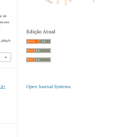
ar de
ôncavo
.
Edição Atual
x.php/o
Open Journal Systems
IA+