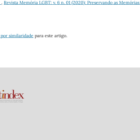
s
,
Revista Memória LGBT: v. 6 n. 01 (2020): Preservando as Memórias
 por similaridade
para este artigo.