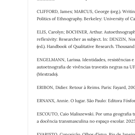
CLIFFORD, James; MARCUS, George (org.). Writing
Politics of Ethnography. Berkeley: University of Ca
ELIS, Carolyn; BOCHNER, Arthur. Autoethnography
reflexivity: Researcher as subject. In: DENZIN,
(ed.). Handbook of Qualitative Research. Thousand
ENGELMANN, Larissa. Identidades, resistências e
autoetnografia de vivências travestis negras na U
(Mestrado).
ERIBON, Didier. Retour à Reims. Paris: Fayard, 20
ERNANX, Annie. O lugar. São Paulo: Editora Fósfor
ESCOUTO, Caio Maliszewski. Por uma geografia tr
a docência transmasculina no espaço escolar. 2025
EVARISTO, Conceição. Olhos d’água. Rio de Janeiro: