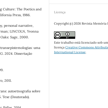
 Culture: The Poetics and
Licença
lifornia Press, 1986.
Copyright (c) 2026 Revista Memória
, personal narrative,
 Norman; LINCOLN, Yvonna
 Oaks: Sage, 2000.
Este trabalho está licenciado sob u
licença
Creative Commons Attributi
 transepistemologias: uma
International License
.
FG. 2024. Dissertação
09.
o, 2011.
ans: autoetnografia sobre
. Tese (Doutorado).
 Pallas, 2014.