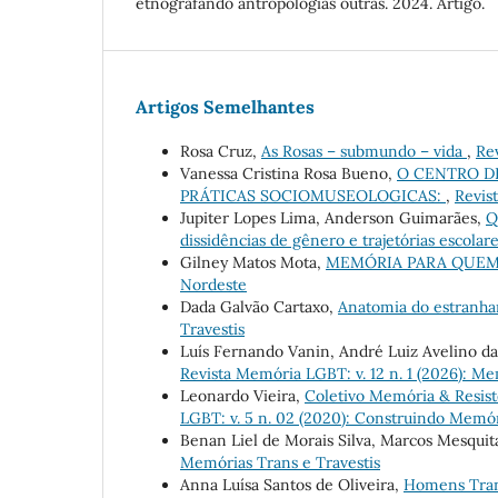
etnografando antropologias outras. 2024. Artigo.
Artigos Semelhantes
Rosa Cruz,
As Rosas – submundo – vida
,
Rev
Vanessa Cristina Rosa Bueno,
O CENTRO DE
PRÁTICAS SOCIOMUSEOLOGICAS:
,
Revis
Jupiter Lopes Lima, Anderson Guimarães,
Q
dissidências de gênero e trajetórias escolar
Gilney Matos Mota,
MEMÓRIA PARA QUE
Nordeste
Dada Galvão Cartaxo,
Anatomia do estranh
Travestis
Luís Fernando Vanin, André Luiz Avelino da 
Revista Memória LGBT: v. 12 n. 1 (2026): Me
Leonardo Vieira,
Coletivo Memória & Resist
LGBT: v. 5 n. 02 (2020): Construindo Mem
Benan Liel de Morais Silva, Marcos Mesquit
Memórias Trans e Travestis
Anna Luísa Santos de Oliveira,
Homens Tra