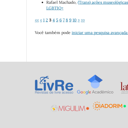
Rafael Machado,
(Trans) ações museológica
LGBTIQ+
<<
<
1
2
3
4
5
6
7
8
9
10
>
>>
Você também pode
iniciar uma pesquisa avançada