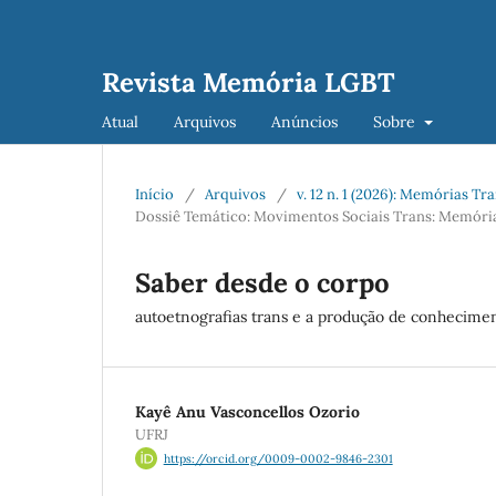
Revista Memória LGBT
Atual
Arquivos
Anúncios
Sobre
Início
/
Arquivos
/
v. 12 n. 1 (2026): Memórias Tr
Dossiê Temático: Movimentos Sociais Trans: Memórias
Saber desde o corpo
autoetnografias trans e a produção de conheciment
Kayê Anu Vasconcellos Ozorio
UFRJ
https://orcid.org/0009-0002-9846-2301