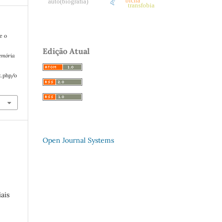
auto(biografia)
transfobia
e o
Edição Atual
emória
x.php/o
Open Journal Systems
ais