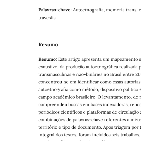
Palavras-chave:
Autoetnografia, memória trans, e
travestis
Resumo
Resumo:
Este artigo apresenta um mapeamento s
exaustivo, da produção autoetnográfica realizada po
transmasculinas e não-bináries no Brasil entre 20
concentrou-se em identificar como essas autorias
autoetnografia como método, dispositivo político e
campo acadêmico brasileiro. O levantamento, de na
compreendeu buscas em bases indexadoras, reposit
periódicos científicos e plataformas de circulação
combinações de palavras-chave referentes a méto
território e tipo de documento. Após triagem por t
integral dos textos, foram incluídos seis trabalhos