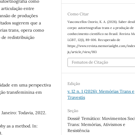
 autoetnografia como
 articulação entre
Como Citar
xpansão de produções
Vasconcellos Ozorio, K. A. (2026). Saber desd
ultados sugerem que a
corpo: autoetnografias trans e a produção de
orias trans, opera como
conhecimento científico no Brasil.
Revista M
 de redistribuição
LGBT
,
12
(1), 89–106. Recuperado de
https://www.revista.memoriaslgbt.com/inde
js/article/view/183
Fomatos de Citação
Edição
cidade em uma perspectiva
v. 12 n. 1 (2026): Memórias Trans e
ação transfeminina em
Travestis
Seção
Janeiro: Todavia, 2022.
Dossiê Temático: Movimentos Soci
Trans: Memórias, Ativismos e
hy as a method. In:
Resistência
.