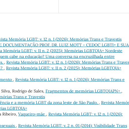
ista Memória LGBT: v. 12 n. 1 (2026): Memórias Trans e Travestis
 DOCUMENTAÇÃO PROF. DR. LUIZ MOTT - CEDOC LGBTI+ E SUA
ta Memória LGBT: v. 11 n. 2 (2025): Memórias LGBTQIA+ Nordeste
uem cabe na educação? Uma conversa na encruzilhada entre
es.
,
Revista Memória LGBT: v. 12 n. 1 (2026): Memórias Trans e Traves
M?
,
Revista Memória LGBT: v. 11 n. 2 (2025): Memórias LGBTQIA+
amento
,
Revista Memória LGBT: v. 12 n. 1 (2026): Memórias Trans e
Silva, Rodrigo de Sales,
Fragmentos de memórias LGBTQIAPN+
,
mórias Trans e Travestis
ência e a memória LGBT da zona leste de São Paulo.
,
Revista Memór
órias LGBTQIA+
a Ribeiro,
Vaqueiro-mãe
,
Revista Memória LGBT: v. 12 n. 1 (2026):
nsexuais
,
Revista Memória LGBT: v. 2 n. 01 (2014): Visibilidade Trans