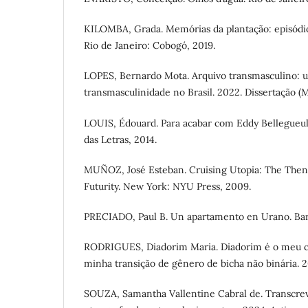
KILOMBA, Grada. Memórias da plantação: episódio
Rio de Janeiro: Cobogó, 2019.
LOPES, Bernardo Mota. Arquivo transmasculino: u
transmasculinidade no Brasil. 2022. Dissertação (M
LOUIS, Édouard. Para acabar com Eddy Bellegueu
das Letras, 2014.
MUÑOZ, José Esteban. Cruising Utopia: The Then
Futurity. New York: NYU Press, 2009.
PRECIADO, Paul B. Un apartamento en Urano. Bar
RODRIGUES, Diadorim Maria. Diadorim é o meu cl
minha transição de gênero de bicha não binária. 2
SOUZA, Samantha Vallentine Cabral de. Transcrevi