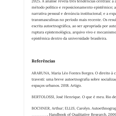
2025. A análise revela três tendências centrais: a
método político e reposicionamento epistêmico; a
narrativa pessoal e denúncia institucional; e a e
transmasculinas no período mais recente. Os res
escrita autoetnográfica, ao ser apropriada por aut
ruptura epistemológica, arquivo vivo e mecanismo
epistêmica dentro da universidade brasileira.
Referências
ARARUNA, Maria Léo Fontes Borges. O direito à 
travesti: uma breve autoetnografia sobre socializ
espaços urbanos. 2018. Artigo.
BERTOLOSSI, José Henrique. O que é meu. Rio de 
BOCHNER, Arthur; ELLIS, Carolyn. Autoethnograp
______. Handbook of Qualitative Research. 2000