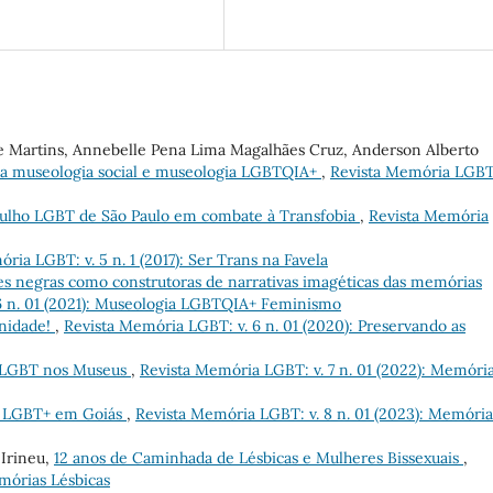
ne Martins, Annebelle Pena Lima Magalhães Cruz, Anderson Alberto
 da museologia social e museologia LGBTQIA+
,
Revista Memória LGBT:
gulho LGBT de São Paulo em combate à Transfobia
,
Revista Memória
ria LGBT: v. 5 n. 1 (2017): Ser Trans na Favela
es negras como construtoras de narrativas imagéticas das memórias
6 n. 01 (2021): Museologia LGBTQIA+ Feminismo
inidade!
,
Revista Memória LGBT: v. 6 n. 01 (2020): Preservando as
a LGBT nos Museus
,
Revista Memória LGBT: v. 7 n. 01 (2022): Memóri
 LGBT+ em Goiás
,
Revista Memória LGBT: v. 8 n. 01 (2023): Memória
 Irineu,
12 anos de Caminhada de Lésbicas e Mulheres Bissexuais
,
emórias Lésbicas