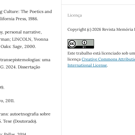
 Culture: The Poetics and
Licença
lifornia Press, 1986.
Copyright (c) 2026 Revista Memória
, personal narrative,
 Norman; LINCOLN, Yvonna
 Oaks: Sage, 2000.
Este trabalho está licenciado sob u
licença
Creative Commons Attributi
 transepistemologias: uma
International License
.
FG. 2024. Dissertação
09.
o, 2011.
ans: autoetnografia sobre
. Tese (Doutorado).
 Pallas, 2014.