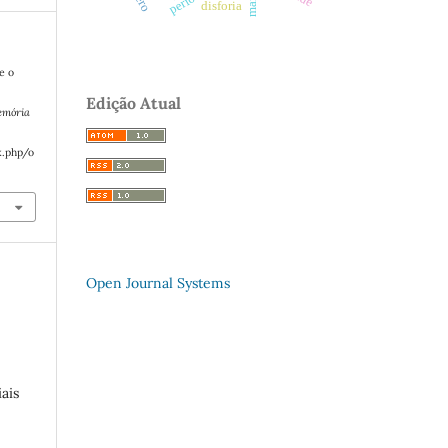
disforia
e o
Edição Atual
emória
x.php/o
Open Journal Systems
ais