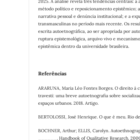
2025. A análise revela três tendências centrais: a
método político e reposicionamento epistêmico; a
narrativa pessoal e denúncia institucional; e a e
transmasculinas no período mais recente. Os res
escrita autoetnográfica, ao ser apropriada por aut
ruptura epistemológica, arquivo vivo e mecanismo
epistêmica dentro da universidade brasileira.
Referências
ARARUNA, Maria Léo Fontes Borges. O direito à 
travesti: uma breve autoetnografia sobre socializ
espaços urbanos. 2018. Artigo.
BERTOLOSSI, José Henrique. O que é meu. Rio de 
BOCHNER, Arthur; ELLIS, Carolyn. Autoethnograp
______. Handbook of Qualitative Research. 2000