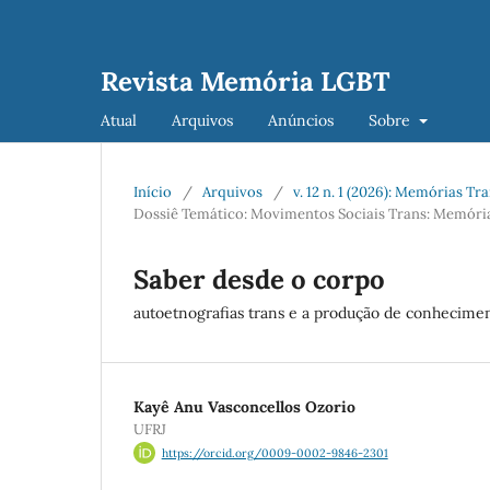
Revista Memória LGBT
Atual
Arquivos
Anúncios
Sobre
Início
/
Arquivos
/
v. 12 n. 1 (2026): Memórias Tr
Dossiê Temático: Movimentos Sociais Trans: Memórias
Saber desde o corpo
autoetnografias trans e a produção de conheciment
Kayê Anu Vasconcellos Ozorio
UFRJ
https://orcid.org/0009-0002-9846-2301