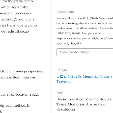
 autoetnografia como
 articulação entre
Como Citar
xpansão de produções
Vasconcellos Ozorio, K. A. (2026). Saber desd
ultados sugerem que a
corpo: autoetnografias trans e a produção de
orias trans, opera como
conhecimento científico no Brasil.
Revista M
 de redistribuição
LGBT
,
12
(1), 89–106. Recuperado de
https://www.revista.memoriaslgbt.com/inde
js/article/view/183
Fomatos de Citação
Edição
cidade em uma perspectiva
v. 12 n. 1 (2026): Memórias Trans e
ação transfeminina em
Travestis
Seção
Janeiro: Todavia, 2022.
Dossiê Temático: Movimentos Soci
Trans: Memórias, Ativismos e
hy as a method. In:
Resistência
.