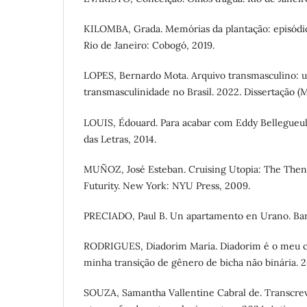
KILOMBA, Grada. Memórias da plantação: episódio
Rio de Janeiro: Cobogó, 2019.
LOPES, Bernardo Mota. Arquivo transmasculino: u
transmasculinidade no Brasil. 2022. Dissertação (M
LOUIS, Édouard. Para acabar com Eddy Bellegueu
das Letras, 2014.
MUÑOZ, José Esteban. Cruising Utopia: The Then
Futurity. New York: NYU Press, 2009.
PRECIADO, Paul B. Un apartamento en Urano. Bar
RODRIGUES, Diadorim Maria. Diadorim é o meu cl
minha transição de gênero de bicha não binária. 2
SOUZA, Samantha Vallentine Cabral de. Transcrevi