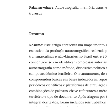
Palavras-chave:
Autoetnografia, memória trans, e
travestis
Resumo
Resumo:
Este artigo apresenta um mapeamento s
exaustivo, da produção autoetnográfica realizada po
transmasculinas e não-bináries no Brasil entre 20
concentrou-se em identificar como essas autorias
autoetnografia como método, dispositivo político e
campo acadêmico brasileiro. O levantamento, de na
compreendeu buscas em bases indexadoras, reposit
periódicos científicos e plataformas de circulação
combinações de palavras-chave referentes a méto
território e tipo de documento. Após triagem por t
integral dos textos, foram incluídos seis trabalhos