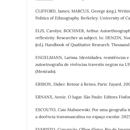
CLIFFORD, James; MARCUS, George (org.). Writing
Politics of Ethnography. Berkeley: University of Ca
ELIS, Carolyn; BOCHNER, Arthur. Autoethnography
reflexivity: Researcher as subject. In: DENZIN,
(ed.). Handbook of Qualitative Research. Thousand
ENGELMANN, Larissa. Identidades, resistências e
autoetnografia de vivências travestis negras na U
(Mestrado).
ERIBON, Didier. Retour à Reims. Paris: Fayard, 20
ERNANX, Annie. O lugar. São Paulo: Editora Fósfor
ESCOUTO, Caio Maliszewski. Por uma geografia tr
a docência transmasculina no espaço escolar. 2025
EVARISTO, Conceição. Olhos d’água. Rio de Janeiro: