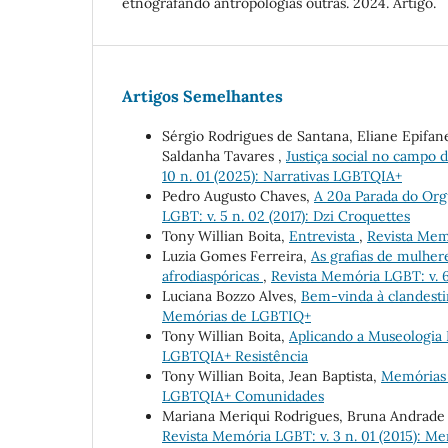
etnografando antropologias outras. 2024. Artigo.
Artigos Semelhantes
Sérgio Rodrigues de Santana, Eliane Epifa
Saldanha Tavares ,
Justiça social no campo
10 n. 01 (2025): Narrativas LGBTQIA+
Pedro Augusto Chaves,
A 20a Parada do Or
LGBT: v. 5 n. 02 (2017): Dzi Croquettes
Tony Willian Boita,
Entrevista
,
Revista Memó
Luzia Gomes Ferreira,
As grafias de mulher
afrodiaspóricas
,
Revista Memória LGBT: v. 
Luciana Bozzo Alves,
Bem-vinda à clandest
Memórias de LGBTIQ+
Tony Willian Boita,
Aplicando a Museologi
LGBTQIA+ Resistência
Tony Willian Boita, Jean Baptista,
Memórias
LGBTQIA+ Comunidades
Mariana Meriqui Rodrigues, Bruna Andrade
Revista Memória LGBT: v. 3 n. 01 (2015): M