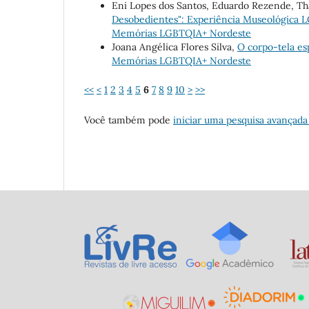
Eni Lopes dos Santos, Eduardo Rezende, Tha
Desobedientes": Experiência Museológica
Memórias LGBTQIA+ Nordeste
Joana Angélica Flores Silva,
O corpo-tela es
Memórias LGBTQIA+ Nordeste
<<
<
1
2
3
4
5
6
7
8
9
10
>
>>
Você também pode
iniciar uma pesquisa avançada