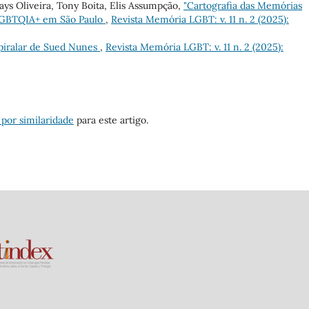
ys Oliveira, Tony Boita, Elis Assumpção,
"Cartografia das Memórias
 LGBTQIA+ em São Paulo
,
Revista Memória LGBT: v. 11 n. 2 (2025):
piralar de Sued Nunes
,
Revista Memória LGBT: v. 11 n. 2 (2025):
 por similaridade
para este artigo.