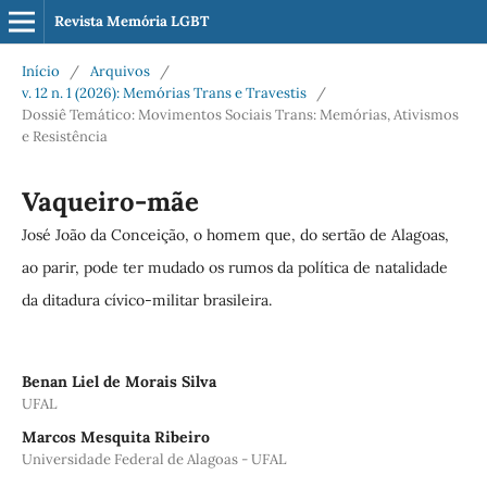
Revista Memória LGBT
Início
/
Arquivos
/
v. 12 n. 1 (2026): Memórias Trans e Travestis
/
Dossiê Temático: Movimentos Sociais Trans: Memórias, Ativismos
e Resistência
Vaqueiro-mãe
José João da Conceição, o homem que, do sertão de Alagoas,
ao parir, pode ter mudado os rumos da política de natalidade
da ditadura cívico-militar brasileira.
Benan Liel de Morais Silva
UFAL
Marcos Mesquita Ribeiro
Universidade Federal de Alagoas - UFAL