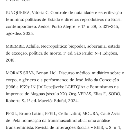
JUNQUEIRA, Vitória C. Controle de natalidade e esterilização
feminina: políticas de Estado e direitos reprodutivos no Brasil
contemporâneo. Aedos, Porto Alegre, v. 17, n. 39, p. 327-345,
ago-dez. 2025.
MBEMBE, Achille. Necropolítica: biopoder, soberania, estado
de exceção, política de morte. 1ª ed. São Paulo: N-1 Edições,
2018.
MORAIS SILVA, Benan Liel. Discurso médico-midiático sobre o
corpo, o gênero e a performance de José João da Conceição
(1966 a 1979): IN [In]Desejáveis: LGBTQIA+ e Feminismos na
imprensa de Alagoas (século XX). Org. VERAS, Elias F., SODÓ,
Roberta S.. 1ª ed. Maceió: Edufal, 2024.
PFEIL, Bruno Latini; PFEIL, Cello Latini; MOURA, Cauê Assis
de. Pela nomeação da transmasculinofobia: uma análise
transfeminista. Revista de Interações Sociais – REIS, v. 8, n. 1,