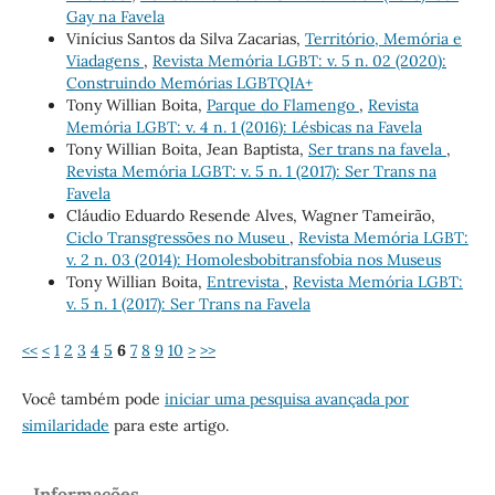
Gay na Favela
Vinícius Santos da Silva Zacarias,
Território, Memória e
Viadagens
,
Revista Memória LGBT: v. 5 n. 02 (2020):
Construindo Memórias LGBTQIA+
Tony Willian Boita,
Parque do Flamengo
,
Revista
Memória LGBT: v. 4 n. 1 (2016): Lésbicas na Favela
Tony Willian Boita, Jean Baptista,
Ser trans na favela
,
Revista Memória LGBT: v. 5 n. 1 (2017): Ser Trans na
Favela
Cláudio Eduardo Resende Alves, Wagner Tameirão,
Ciclo Transgressões no Museu
,
Revista Memória LGBT:
v. 2 n. 03 (2014): Homolesbobitransfobia nos Museus
Tony Willian Boita,
Entrevista
,
Revista Memória LGBT:
v. 5 n. 1 (2017): Ser Trans na Favela
<<
<
1
2
3
4
5
6
7
8
9
10
>
>>
Você também pode
iniciar uma pesquisa avançada por
similaridade
para este artigo.
Informações