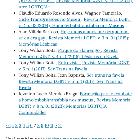
QUESTÃO LGBT
,
Revista Memória LGBT: v. 1 n. 1 (2013):
Afro LGBTQIA+
Cláudio Eduardo Resende Alves, Wagner Tameirão,
Ciclo Transgressões no Museu
,
Revista Memória LGBT:
v. 2 n. 03 (2014): Homolesbobitransfobia nos Museus
Alan Villela Barroso,
Hoje meus alunos me pergutaram
se eu era gay
,
Revista Memória LGBT: v. 3 n. 01 (2015):
Memórias Lésbicas
Tony Willian Boita,
Parque do Flamengo
,
Revista
Memória LGBT: v. 4 n. 1 (2016): Lésbicas na Favela
Tony Willian Boita,
Entrevista
,
Revista Memória LGBT:
v. 5 n. 1 (2017): Ser Trans na Favela
Tony Willian Boita, Jean Baptista,
Ser trans na favela
,
Revista Memória LGBT: v. 5 n. 1 (2017): Ser Trans na
Favela
Jezulino Lúcio Mendes Braga,
Formação para o combate
a homolesbobitransfobia nos museus
,
Revista Memória
LGBT: v. 8 n. 01 (2023): Memórias LGBTQIA+
Comunidades
<<
<
2
3
4
5
6
7
8
9
10
11
>
>>
Você também pode
iniciar uma pesquisa avançada por