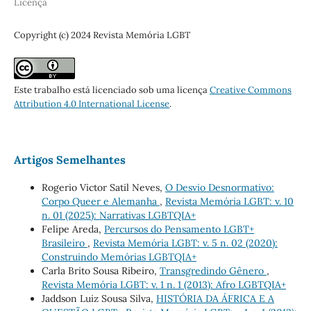
Licença
Copyright (c) 2024 Revista Memória LGBT
Este trabalho está licenciado sob uma licença
Creative Commons
Attribution 4.0 International License
.
Artigos Semelhantes
Rogerio Victor Satil Neves,
O Desvio Desnormativo:
Corpo Queer e Alemanha
,
Revista Memória LGBT: v. 10
n. 01 (2025): Narrativas LGBTQIA+
Felipe Areda,
Percursos do Pensamento LGBT+
Brasileiro
,
Revista Memória LGBT: v. 5 n. 02 (2020):
Construindo Memórias LGBTQIA+
Carla Brito Sousa Ribeiro,
Transgredindo Gênero
,
Revista Memória LGBT: v. 1 n. 1 (2013): Afro LGBTQIA+
Jaddson Luiz Sousa Silva,
HISTÓRIA DA ÁFRICA E A