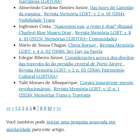
Narrativas LGBTQIA+
Almerindo Cardoso Simões Junior,
Das luzes do Lampião
da esquina
,
Revista Memória LGBT: v. 2 n. 01 (2014):
Visibilidade Trans
Joglesson Costa,
“Nascemos nus, o resto é drag” (Rupaul
Charles) Blog Museu Drag
,
Revista Memória LGBT: v. 8
n. 01 (2023): Memórias LGBTQIA+ Comunidades
Mário de Souza Chagas,
Clóvis Bornay
,
Revista Memória
LGBT: v. 4 n. 02 (2016): Ser Gay na Favela
Edegar Ribeiro Júnior,
Considerações acerca dos direitos
das travestis do do presídio central de Porto Alegre
,
Revista Memória LGBT: v. 2 n. 02 (2014): Patrimônio
Cultural LGBTQIA+
Talit Moraes de Albuquerque,
Corpes insurgente-mente
revolucionários
,
Revista Memória LGBT: v. 12 n. 1
(2026): Memórias Trans e Travestis
<<
<
1
2
3
4
5
6
7
8
9
10
>
>>
Você também pode
iniciar uma pesquisa avançada por
similaridade
para este artigo.