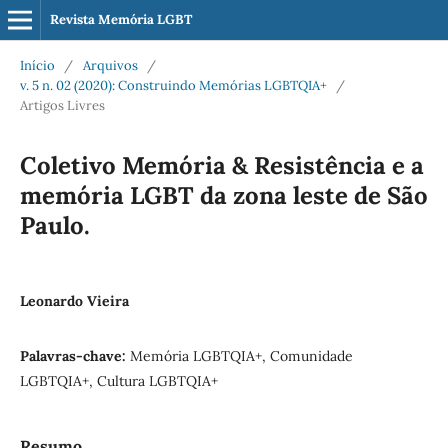
Revista Memória LGBT
Início
/
Arquivos
/
v. 5 n. 02 (2020): Construindo Memórias LGBTQIA+
/
Artigos Livres
Coletivo Memória & Resistência e a
memória LGBT da zona leste de São
Paulo.
Leonardo Vieira
Palavras-chave:
Memória LGBTQIA+, Comunidade
LGBTQIA+, Cultura LGBTQIA+
Resumo