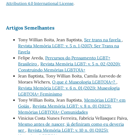
Attribution 4.0 International License
.
Artigos Semelhantes
Tony Willian Boita, Jean Baptista,
Ser trans na favela
,
Revista Memória LGBT: v. 5 n. 1 (2017): Ser Trans na
Favela
Felipe Areda,
Percursos do Pensamento LGBT+
Brasileiro
,
Revista Memória LGBT: v. 5 n. 02 (2020):
Construindo Memórias LGBTQIA+
Jean Baptista, Tony Willian Boita, Camila Azevedo de
Moraes Wichers,
O que é Museologia LGBTQIA+?
,
Revista Memória LGBT: v. 6 n. 01 (2021): Museologia
LGBTQIA+ Feminismo
Tony Willian Boita, Jean Baptista,
Memórias LGBT+ em
Goiás
,
Revista Memória LGBT: v. 8 n. 01 (2023):
Memórias LGBTQIA+ Comunidades
Vinicius Costa Nunes Ferreira, Fabrícia Vellasquez Paiva,
Mesmo antes de nascer, já definiram como eu deveria
ser
,
Revista Memória LGBT: v. 10 n. 01 (2025):