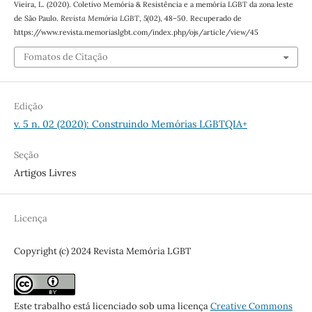
Vieira, L. (2020). Coletivo Memória & Resistência e a memória LGBT da zona leste
de São Paulo.
Revista Memória LGBT
,
5
(02), 48–50. Recuperado de
https://www.revista.memoriaslgbt.com/index.php/ojs/article/view/45
Fomatos de Citação
Edição
v. 5 n. 02 (2020): Construindo Memórias LGBTQIA+
Seção
Artigos Livres
Licença
Copyright (c) 2024 Revista Memória LGBT
Este trabalho está licenciado sob uma licença
Creative Commons