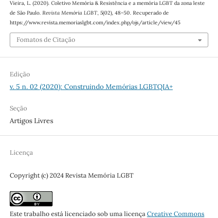
Vieira, L. (2020). Coletivo Memória & Resistência e a memória LGBT da zona leste
de São Paulo.
Revista Memória LGBT
,
5
(02), 48–50. Recuperado de
https://www.revista.memoriaslgbt.com/index.php/ojs/article/view/45
Fomatos de Citação
Edição
v. 5 n. 02 (2020): Construindo Memórias LGBTQIA+
Seção
Artigos Livres
Licença
Copyright (c) 2024 Revista Memória LGBT
Este trabalho está licenciado sob uma licença
Creative Commons