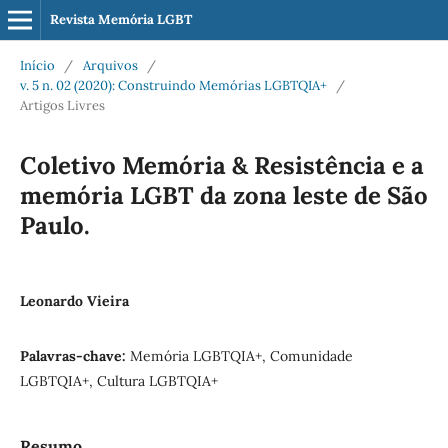
Revista Memória LGBT
Início
/
Arquivos
/
v. 5 n. 02 (2020): Construindo Memórias LGBTQIA+
/
Artigos Livres
Coletivo Memória & Resistência e a
memória LGBT da zona leste de São
Paulo.
Leonardo Vieira
Palavras-chave:
Memória LGBTQIA+, Comunidade
LGBTQIA+, Cultura LGBTQIA+
Resumo