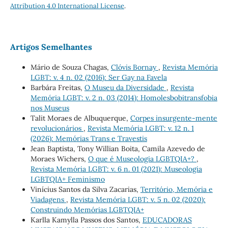
Attribution 4.0 International License
.
Artigos Semelhantes
Mário de Souza Chagas,
Clóvis Bornay
,
Revista Memória
LGBT: v. 4 n. 02 (2016): Ser Gay na Favela
Barbára Freitas,
O Museu da Diversidade
,
Revista
Memória LGBT: v. 2 n. 03 (2014): Homolesbobitransfobia
nos Museus
Talit Moraes de Albuquerque,
Corpes insurgente-mente
revolucionários
,
Revista Memória LGBT: v. 12 n. 1
(2026): Memórias Trans e Travestis
Jean Baptista, Tony Willian Boita, Camila Azevedo de
Moraes Wichers,
O que é Museologia LGBTQIA+?
,
Revista Memória LGBT: v. 6 n. 01 (2021): Museologia
LGBTQIA+ Feminismo
Vinícius Santos da Silva Zacarias,
Território, Memória e
Viadagens
,
Revista Memória LGBT: v. 5 n. 02 (2020):
Construindo Memórias LGBTQIA+
Karlla Kamylla Passos dos Santos,
EDUCADORAS