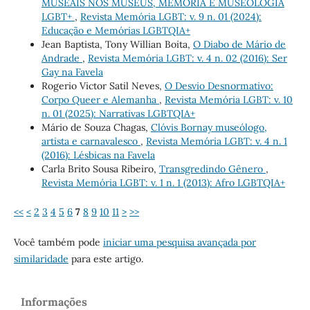
MUSEAIS NOS MUSEUS, MEMÓRIA E MUSEOLOGIA
LGBT+
,
Revista Memória LGBT: v. 9 n. 01 (2024):
Educação e Memórias LGBTQIA+
Jean Baptista, Tony Willian Boita,
O Diabo de Mário de
Andrade
,
Revista Memória LGBT: v. 4 n. 02 (2016): Ser
Gay na Favela
Rogerio Victor Satil Neves,
O Desvio Desnormativo:
Corpo Queer e Alemanha
,
Revista Memória LGBT: v. 10
n. 01 (2025): Narrativas LGBTQIA+
Mário de Souza Chagas,
Clóvis Bornay museólogo,
artista e carnavalesco
,
Revista Memória LGBT: v. 4 n. 1
(2016): Lésbicas na Favela
Carla Brito Sousa Ribeiro,
Transgredindo Gênero
,
Revista Memória LGBT: v. 1 n. 1 (2013): Afro LGBTQIA+
<<
<
2
3
4
5
6
7
8
9
10
11
>
>>
Você também pode
iniciar uma pesquisa avançada por
similaridade
para este artigo.
Informações