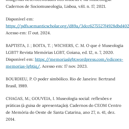
Cadernos de Sociomuseologia, Lisboa, v.61. n. 17, 2021.
Disponível em:
https://pdfs.semanticscholar.org/d89a/3dcc6275527f4928dbd40
Acesso em: 17 out. 2024.
BAPTISTA, J. ; BOITA, T. ; WICHERS, C. M. O que é Museologia
LGBT? Revista Memórias LGBT, Goiana, ed. 12, n. 7, 2020.
Disponível em:
https://memoriaslgbt.wordpress.com/edicoes-
memorias-lgbtiq/
. Acesso em: 17 nov. 2023.
BOURDIEU, P. O poder simbólico. Rio de Janeiro: Bertrand
Brasil, 1989.
CHAGAS, M.; GOUVEIA, I. Museologia social: reflexões e
práticas (à guisa de apresentação). Cadernos do CEOM Centro
de Memória do Oeste de Santa Catarina, ano 27, n. 41, dez.
2014.