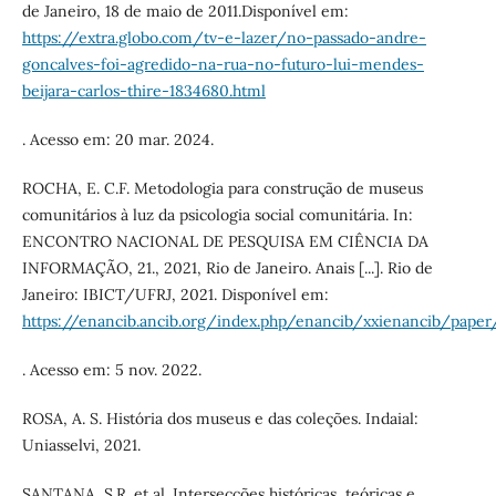
de Janeiro, 18 de maio de 2011.Disponível em:
https://extra.globo.com/tv-e-lazer/no-passado-andre-
goncalves-foi-agredido-na-rua-no-futuro-lui-mendes-
beijara-carlos-thire-1834680.html
. Acesso em: 20 mar. 2024.
ROCHA, E. C.F. Metodologia para construção de museus
comunitários à luz da psicologia social comunitária. In:
ENCONTRO NACIONAL DE PESQUISA EM CIÊNCIA DA
INFORMAÇÃO, 21., 2021, Rio de Janeiro. Anais [...]. Rio de
Janeiro: IBICT/UFRJ, 2021. Disponível em:
https://enancib.ancib.org/index.php/enancib/xxienancib/pape
. Acesso em: 5 nov. 2022.
ROSA, A. S. História dos museus e das coleções. Indaial:
Uniasselvi, 2021.
SANTANA, S.R. et al. Intersecções históricas, teóricas e