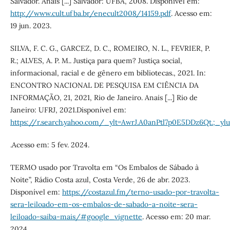
Salvador. Anais [...] Salvador: UFBA, 2008. Disponível em:
http://www.cult.ufba.br/enecult2008/14159.pdf
. Acesso em:
19 jun. 2023.
SILVA, F. C. G., GARCEZ, D. C., ROMEIRO, N. L., FEVRIER, P.
R.; ALVES, A. P. M.. Justiça para quem? Justiça social,
informacional, racial e de gênero em bibliotecas., 2021. In:
ENCONTRO NACIONAL DE PESQUISA EM CIÊNCIA DA
INFORMAÇÃO, 21, 2021, Rio de Janeiro. Anais [...] Rio de
Janeiro: UFRJ, 2021.Disponível em:
https://r.search.yahoo.com/_ylt=AwrJ.A0anPtl7p0E5DDz6Qt.
.Acesso em: 5 fev. 2024.
TERMO usado por Travolta em “Os Embalos de Sábado à
Noite”, Rádio Costa azul, Costa Verde, 26 de abr. 2023.
Disponível em:
https://costazul.fm/terno-usado-por-travolta-
sera-leiloado-em-os-embalos-de-sabado-a-noite-sera-
leiloado-saiba-mais/#google_vignette
. Acesso em: 20 mar.
2024.