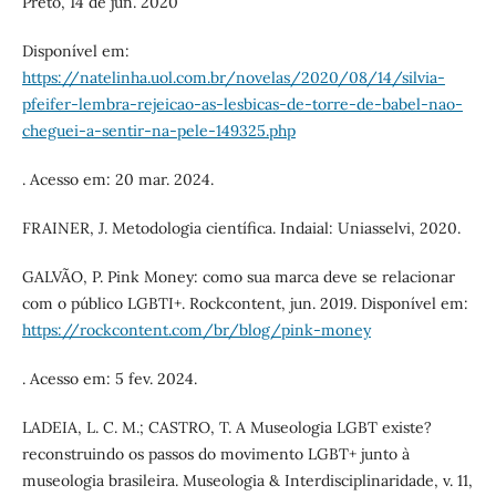
Preto, 14 de jun. 2020
Disponível em:
https://natelinha.uol.com.br/novelas/2020/08/14/silvia-
pfeifer-lembra-rejeicao-as-lesbicas-de-torre-de-babel-nao-
cheguei-a-sentir-na-pele-149325.php
. Acesso em: 20 mar. 2024.
FRAINER, J. Metodologia científica. Indaial: Uniasselvi, 2020.
GALVÃO, P. Pink Money: como sua marca deve se relacionar
com o público LGBTI+. Rockcontent, jun. 2019. Disponível em:
https://rockcontent.com/br/blog/pink-money
. Acesso em: 5 fev. 2024.
LADEIA, L. C. M.; CASTRO, T. A Museologia LGBT existe?
reconstruindo os passos do movimento LGBT+ junto à
museologia brasileira. Museologia & Interdisciplinaridade, v. 11,