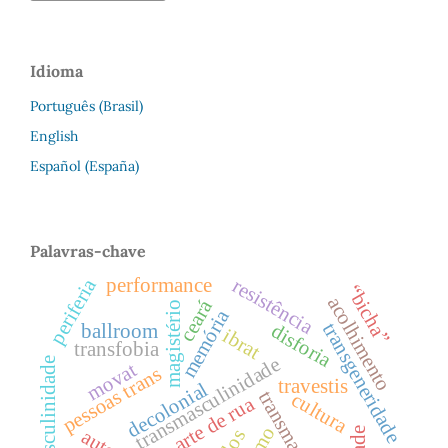
Idioma
Português (Brasil)
English
Español (España)
Palavras-chave
performance
periferia
resistência
“bicha”
acolhimento
ceará
magistério
memória
transgeneridade
disforia
ballroom
ibrat
transfobia
transmasculinidade
masculinidade
movat
pessoas trans
travestis
decolonial
transmasculino
cultura
arte de rua