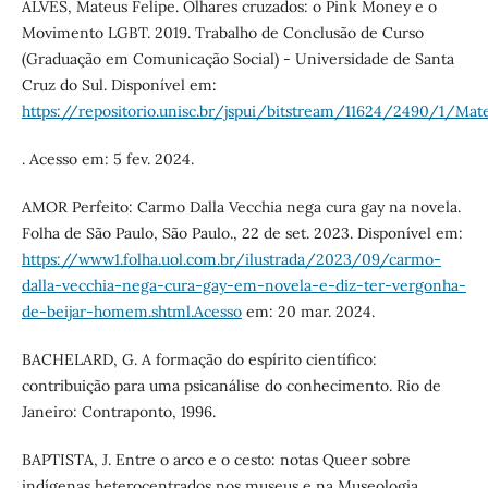
ALVES, Mateus Felipe. Olhares cruzados: o Pink Money e o
Movimento LGBT. 2019. Trabalho de Conclusão de Curso
(Graduação em Comunicação Social) - Universidade de Santa
Cruz do Sul. Disponível em:
https://repositorio.unisc.br/jspui/bitstream/11624/2490/1/Ma
. Acesso em: 5 fev. 2024.
AMOR Perfeito: Carmo Dalla Vecchia nega cura gay na novela.
Folha de São Paulo, São Paulo., 22 de set. 2023. Disponível em:
https://www1.folha.uol.com.br/ilustrada/2023/09/carmo-
dalla-vecchia-nega-cura-gay-em-novela-e-diz-ter-vergonha-
de-beijar-homem.shtml.Acesso
em: 20 mar. 2024.
BACHELARD, G. A formação do espírito científico:
contribuição para uma psicanálise do conhecimento. Rio de
Janeiro: Contraponto, 1996.
BAPTISTA, J. Entre o arco e o cesto: notas Queer sobre
indígenas heterocentrados nos museus e na Museologia.