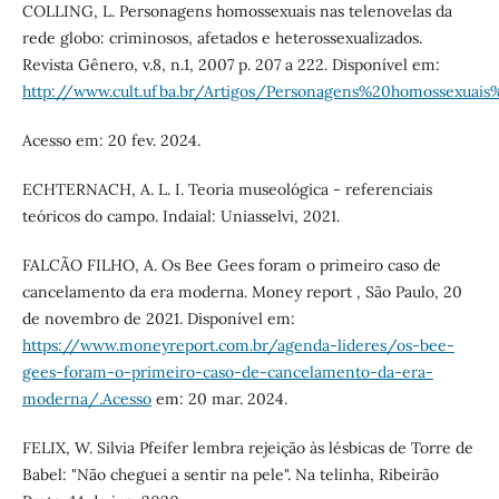
COLLING, L. Personagens homossexuais nas telenovelas da
rede globo: criminosos, afetados e heterossexualizados.
Revista Gênero, v.8, n.1, 2007 p. 207 a 222. Disponível em:
http://www.cult.ufba.br/Artigos/Personagens%20homossexuais
Acesso em: 20 fev. 2024.
ECHTERNACH, A. L. I. Teoria museológica - referenciais
teóricos do campo. Indaial: Uniasselvi, 2021.
FALCÃO FILHO, A. Os Bee Gees foram o primeiro caso de
cancelamento da era moderna. Money report , São Paulo, 20
de novembro de 2021. Disponível em:
https://www.moneyreport.com.br/agenda-lideres/os-bee-
gees-foram-o-primeiro-caso-de-cancelamento-da-era-
moderna/.Acesso
em: 20 mar. 2024.
FELIX, W. Silvia Pfeifer lembra rejeição às lésbicas de Torre de
Babel: "Não cheguei a sentir na pele". Na telinha, Ribeirão