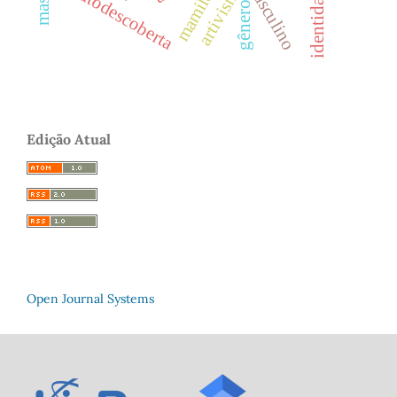
artivismo
identidade
mamilos
autodescoberta
gênero
Edição Atual
Open Journal Systems