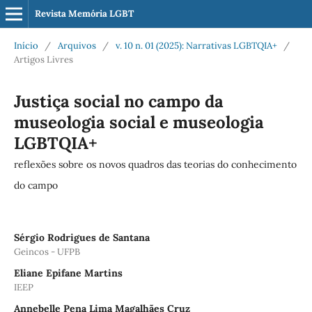
Revista Memória LGBT
Início
/
Arquivos
/
v. 10 n. 01 (2025): Narrativas LGBTQIA+
/
Artigos Livres
Justiça social no campo da
museologia social e museologia
LGBTQIA+
reflexões sobre os novos quadros das teorias do conhecimento
do campo
Sérgio Rodrigues de Santana
Geincos - UFPB
Eliane Epifane Martins
IEEP
Annebelle Pena Lima Magalhães Cruz