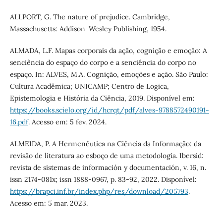
ALLPORT, G. The nature of prejudice. Cambridge,
Massachusetts: Addison-Wesley Publishing, 1954.
ALMADA, L.F. Mapas corporais da ação, cognição e emoção: A
senciência do espaço do corpo e a senciência do corpo no
espaço. In: ALVES, M.A. Cognição, emoções e ação. São Paulo:
Cultura Acadêmica; UNICAMP; Centro de Logica,
Epistemologia e História da Ciência, 2019. Disponível em:
https://books.scielo.org/id/hcrqt/pdf/alves-9788572490191-
16.pdf
. Acesso em: 5 fev. 2024.
ALMEIDA, P. A Hermenêutica na Ciência da Informação: da
revisão de literatura ao esboço de uma metodologia. Ibersid:
revista de sistemas de información y documentación, v. 16, n.
issn 2174-081x; issn 1888-0967, p. 83-92, 2022. Disponível:
https://brapci.inf.br/index.php/res/download/205793
.
Acesso em: 5 mar. 2023.