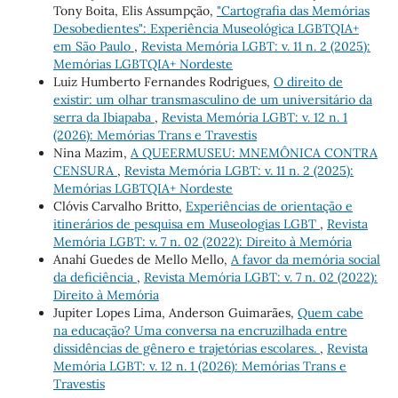
Tony Boita, Elis Assumpção,
"Cartografia das Memórias
Desobedientes": Experiência Museológica LGBTQIA+
em São Paulo
,
Revista Memória LGBT: v. 11 n. 2 (2025):
Memórias LGBTQIA+ Nordeste
Luiz Humberto Fernandes Rodrigues,
O direito de
existir: um olhar transmasculino de um universitário da
serra da Ibiapaba
,
Revista Memória LGBT: v. 12 n. 1
(2026): Memórias Trans e Travestis
Nina Mazim,
A QUEERMUSEU: MNEMÔNICA CONTRA
CENSURA
,
Revista Memória LGBT: v. 11 n. 2 (2025):
Memórias LGBTQIA+ Nordeste
Clóvis Carvalho Britto,
Experiências de orientação e
itinerários de pesquisa em Museologias LGBT
,
Revista
Memória LGBT: v. 7 n. 02 (2022): Direito à Memória
Anahí Guedes de Mello Mello,
A favor da memória social
da deficiência
,
Revista Memória LGBT: v. 7 n. 02 (2022):
Direito à Memória
Jupiter Lopes Lima, Anderson Guimarães,
Quem cabe
na educação? Uma conversa na encruzilhada entre
dissidências de gênero e trajetórias escolares.
,
Revista
Memória LGBT: v. 12 n. 1 (2026): Memórias Trans e
Travestis