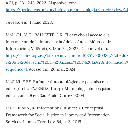
n.21, p. 231–248, 2022. Disponível em:
https://periodicos.unb.br/index.php/museologia/article/view/
. Acesso em: 1 maio 2023.
MALLOL, V. C.; BALLESTE, I. R. El derecho al acceso a la
información de la infancia y la Adolescência. Métodos de
Información, Valência, v. 13 n. 24, 2022. Disponível em:
https://riunet.upv.es/bitstream/handle/10251/200386/CabedoR
%20El%20derecho%20al%20acceso%20a%20la%20informacion%2
sequence=1
. Acesso em: 20 mar. 2024.
MASINI, E.F.S. Enfoque fenomenlógico de pesquisa em
educação In: FAZENDA, I. (org). Metodologia da pesquisa
educacional. 9 ed. São Paulo: Cortez, 2004.
MATHIESEN, K. Informational Justice: A Conceptual
Framework for Social Justice in Library and Information
Services. Library Trends, v. 64, n. 2, 2015.