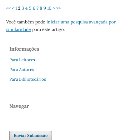
<<
<
1
2
3
4
5
6
7
8
9
10
>
>>
Você também pode
iniciar uma pesquisa avançada por
similaridade
para este artigo.
Informações
Para Leitores
Para Autores
Para Bibliotecários
Navegar
Enviar Submissão