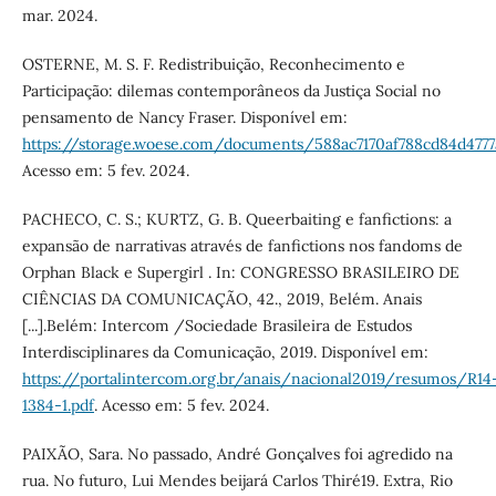
mar. 2024.
OSTERNE, M. S. F. Redistribuição, Reconhecimento e
Participação: dilemas contemporâneos da Justiça Social no
pensamento de Nancy Fraser. Disponível em:
https://storage.woese.com/documents/588ac7170af788cd84d4777
Acesso em: 5 fev. 2024.
PACHECO, C. S.; KURTZ, G. B. Queerbaiting e fanfictions: a
expansão de narrativas através de fanfictions nos fandoms de
Orphan Black e Supergirl . In: CONGRESSO BRASILEIRO DE
CIÊNCIAS DA COMUNICAÇÃO, 42., 2019, Belém. Anais
[...].Belém: Intercom /Sociedade Brasileira de Estudos
Interdisciplinares da Comunicação, 2019. Disponível em:
https://portalintercom.org.br/anais/nacional2019/resumos/R14
1384-1.pdf
. Acesso em: 5 fev. 2024.
PAIXÃO, Sara. No passado, André Gonçalves foi agredido na
rua. No futuro, Lui Mendes beijará Carlos Thiré19. Extra, Rio