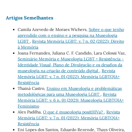
Artigos Semelhantes
Camila Azevedo de Moraes Wichers,
Sobre o que tenho
aprendido com o ensino e a pesquisa na Museologia
LGBT
,
Revista Memória LGBT: v. 7 n. 02 (2022): Direito
à Memória
Joana Fernandes, Juliana C. F. Candido, Lara Colossi Vaz,
Seminário Memória e Museologia LGBT + Resistência -
Identidade Visual, Plano de Divulgação e os desafios da
museologia na criação de conteúdo digital
,
Revista
Memória LGBT: v. 7 n. 01 (2022): Memória LGBTQIA+
Resistência
Thainá Castro,
Ensino em Museologia e problemáticas
metodológicas para uma Museologia LGBT
,
Revista
Memória LGBT: v. 6 n. 01 (2021): Museologia LGBTQIA+
Feminismo
Alex Padilha,
O que é museologia positHIVa?
,
Revista
Memória LGBT: v. 7 n. 01 (2022): Memória LGBTQIA+
Resistência
Eni Lopes dos Santos, Eduardo Rezende, Thays Oliveira,