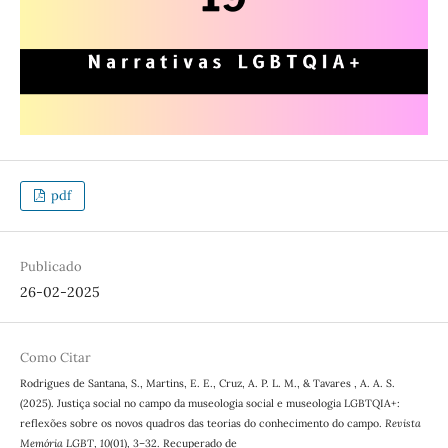
pdf
Publicado
26-02-2025
Como Citar
Rodrigues de Santana, S., Martins, E. E., Cruz, A. P. L. M., & Tavares , A. A. S.
(2025). Justiça social no campo da museologia social e museologia LGBTQIA+:
reflexões sobre os novos quadros das teorias do conhecimento do campo.
Revista
Memória LGBT
,
10
(01), 3–32. Recuperado de