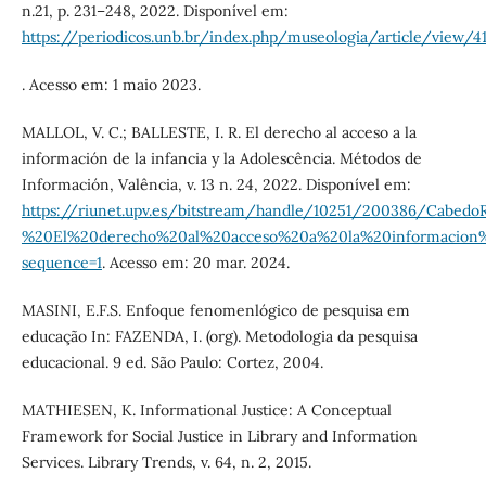
n.21, p. 231–248, 2022. Disponível em:
https://periodicos.unb.br/index.php/museologia/article/view/
. Acesso em: 1 maio 2023.
MALLOL, V. C.; BALLESTE, I. R. El derecho al acceso a la
información de la infancia y la Adolescência. Métodos de
Información, Valência, v. 13 n. 24, 2022. Disponível em:
https://riunet.upv.es/bitstream/handle/10251/200386/CabedoR
%20El%20derecho%20al%20acceso%20a%20la%20informacion%2
sequence=1
. Acesso em: 20 mar. 2024.
MASINI, E.F.S. Enfoque fenomenlógico de pesquisa em
educação In: FAZENDA, I. (org). Metodologia da pesquisa
educacional. 9 ed. São Paulo: Cortez, 2004.
MATHIESEN, K. Informational Justice: A Conceptual
Framework for Social Justice in Library and Information
Services. Library Trends, v. 64, n. 2, 2015.