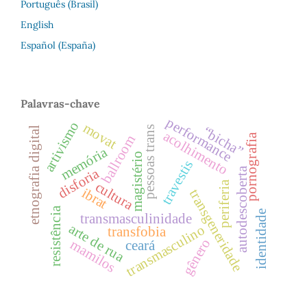
Português (Brasil)
English
Español (España)
Palavras-chave
performance
artivismo
movat
pessoas trans
“bicha”
etnografia digital
acolhimento
pornografia
ballroom
memória
magistério
travestis
disforia
autodescoberta
cultura
periferia
ibrat
transgeneridade
resistência
identidade
transmasculinidade
arte de rua
transmasculino
transfobia
gênero
mamilos
ceará