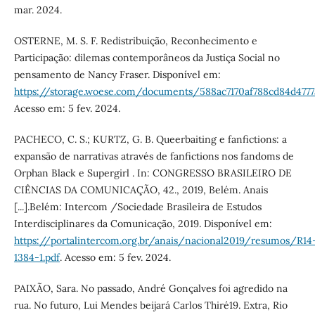
mar. 2024.
OSTERNE, M. S. F. Redistribuição, Reconhecimento e
Participação: dilemas contemporâneos da Justiça Social no
pensamento de Nancy Fraser. Disponível em:
https://storage.woese.com/documents/588ac7170af788cd84d4777
Acesso em: 5 fev. 2024.
PACHECO, C. S.; KURTZ, G. B. Queerbaiting e fanfictions: a
expansão de narrativas através de fanfictions nos fandoms de
Orphan Black e Supergirl . In: CONGRESSO BRASILEIRO DE
CIÊNCIAS DA COMUNICAÇÃO, 42., 2019, Belém. Anais
[...].Belém: Intercom /Sociedade Brasileira de Estudos
Interdisciplinares da Comunicação, 2019. Disponível em:
https://portalintercom.org.br/anais/nacional2019/resumos/R14
1384-1.pdf
. Acesso em: 5 fev. 2024.
PAIXÃO, Sara. No passado, André Gonçalves foi agredido na
rua. No futuro, Lui Mendes beijará Carlos Thiré19. Extra, Rio