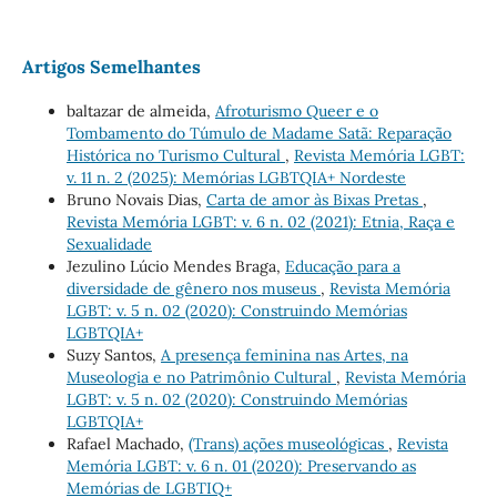
Artigos Semelhantes
baltazar de almeida,
Afroturismo Queer e o
Tombamento do Túmulo de Madame Satã: Reparação
Histórica no Turismo Cultural
,
Revista Memória LGBT:
v. 11 n. 2 (2025): Memórias LGBTQIA+ Nordeste
Bruno Novais Dias,
Carta de amor às Bixas Pretas
,
Revista Memória LGBT: v. 6 n. 02 (2021): Etnia, Raça e
Sexualidade
Jezulino Lúcio Mendes Braga,
Educação para a
diversidade de gênero nos museus
,
Revista Memória
LGBT: v. 5 n. 02 (2020): Construindo Memórias
LGBTQIA+
Suzy Santos,
A presença feminina nas Artes, na
Museologia e no Patrimônio Cultural
,
Revista Memória
LGBT: v. 5 n. 02 (2020): Construindo Memórias
LGBTQIA+
Rafael Machado,
(Trans) ações museológicas
,
Revista
Memória LGBT: v. 6 n. 01 (2020): Preservando as
Memórias de LGBTIQ+