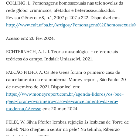
COLLING, L. Personagens homossexuais nas telenovelas da
rede globo: criminosos, afetados e heterossexualizados.
Revista Gênero, v.8, n.1, 2007 p. 207 a 222. Disponível em:
http://www.cult.ufba.br/Artigos/Personagens%20homossexuais
Acesso em: 20 fev. 2024.
ECHTERNACH, A. L. I. Teoria museológica - referenciais
teóricos do campo. Indaial: Uniasselvi, 2021.
FALCÃO FILHO, A. Os Bee Gees foram o primeiro caso de
cancelamento da era moderna. Money report , São Paulo, 20
de novembro de 2021. Disponível em:
https://www.moneyreport.com.br/agenda-lideres/os-bee-
gees-foram-o-primeiro-caso-de-cancelamento-da-era-
moderna/.Acesso
em: 20 mar. 2024.
FELIX, W. Silvia Pfeifer lembra rejeição às lésbicas de Torre de
Babel: "Não cheguei a sentir na pele". Na telinha, Ribeirão