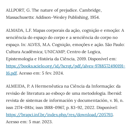
ALLPORT, G. The nature of prejudice. Cambridge,
Massachusetts: Addison-Wesley Publishing, 1954.
ALMADA, L.F. Mapas corporais da ação, cognição e emoção: A
senciência do espaço do corpo e a senciência do corpo no
espaço. In: ALVES, M.A. Cognição, emoções e ação. São Paulo:
Cultura Acadêmica; UNICAMP; Centro de Logica,
Epistemologia e História da Ciência, 2019. Disponível em:
https://books.scielo.org/id/hcrqt/pdf/alves-9788572490191-
16.pdf
. Acesso em: 5 fev. 2024.
ALMEIDA, P. A Hermenêutica na Ciência da Informação: da
revisão de literatura ao esboço de uma metodologia. Ibersid:
revista de sistemas de información y documentación, v. 16, n.
issn 2174-081x; issn 1888-0967, p. 83-92, 2022. Disponível:
https://brapci.inf.br/index.php/res/download/205793
.
Acesso em: 5 mar. 2023.