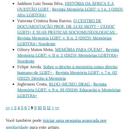
Jaddson Luiz Sousa Silva,
HISTÓRIA DA ÁFRICA E A
QUESTÃO LGBT
,
Revista Memória LGBT: v. 1 n. 1 (2013):
Afro LGBTQIA+
Vanessa Cristina Rosa Bueno,
O CENTRO DE
DOCUMENTAÇÃO PROF. DR. LUIZ MOTT - CEDOC
LGBTI+ E SUAS PRÁTICAS SOCIOMUSEOLOGICAS:
,
Revista Memória LGBT: v. 11 n. 2 (2025): Memórias
LGBTQIA+ Nordeste
Gilney Matos Mota,
MEMÓRIA PARA QUEM?
,
Revista
Memória LGBT: v. 11 n. 2 (2025): Memórias LGBTQIA+
Nordeste
Felipe Areda,
Sobre o direito à memória como direito
humano de LGBT+
,
Revista Memória LGBT: v. 7 n. 02
(2022): Direito à Memória
Joglesson Costa,
BLOG-MUSEU DRAG
,
Revista
Memória LGBT: v. 9 n. 01 (2024): Educação e Memórias
LGBTQIA+
<<
<
3
4
5
6
7
8
9
10
11
12
>
>>
Você também pode
iniciar uma pesquisa avançada por
similaridade
para este artigo.