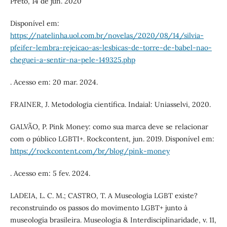
Preto, 14 de jun. 2020
Disponível em:
https://natelinha.uol.com.br/novelas/2020/08/14/silvia-
pfeifer-lembra-rejeicao-as-lesbicas-de-torre-de-babel-nao-
cheguei-a-sentir-na-pele-149325.php
. Acesso em: 20 mar. 2024.
FRAINER, J. Metodologia científica. Indaial: Uniasselvi, 2020.
GALVÃO, P. Pink Money: como sua marca deve se relacionar
com o público LGBTI+. Rockcontent, jun. 2019. Disponível em:
https://rockcontent.com/br/blog/pink-money
. Acesso em: 5 fev. 2024.
LADEIA, L. C. M.; CASTRO, T. A Museologia LGBT existe?
reconstruindo os passos do movimento LGBT+ junto à
museologia brasileira. Museologia & Interdisciplinaridade, v. 11,