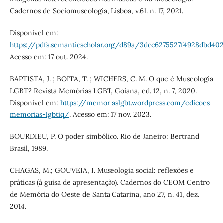
Cadernos de Sociomuseologia, Lisboa, v.61. n. 17, 2021.
Disponível em:
https://pdfs.semanticscholar.org/d89a/3dcc6275527f4928dbd40
Acesso em: 17 out. 2024.
BAPTISTA, J. ; BOITA, T. ; WICHERS, C. M. O que é Museologia
LGBT? Revista Memórias LGBT, Goiana, ed. 12, n. 7, 2020.
Disponível em:
https://memoriaslgbt.wordpress.com/edicoes-
memorias-lgbtiq/
. Acesso em: 17 nov. 2023.
BOURDIEU, P. O poder simbólico. Rio de Janeiro: Bertrand
Brasil, 1989.
CHAGAS, M.; GOUVEIA, I. Museologia social: reflexões e
práticas (à guisa de apresentação). Cadernos do CEOM Centro
de Memória do Oeste de Santa Catarina, ano 27, n. 41, dez.
2014.