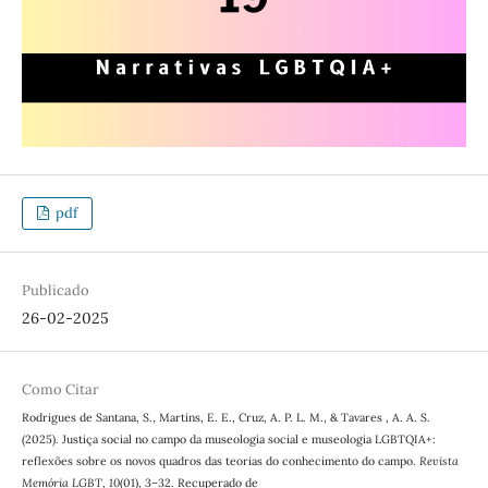
pdf
Publicado
26-02-2025
Como Citar
Rodrigues de Santana, S., Martins, E. E., Cruz, A. P. L. M., & Tavares , A. A. S.
(2025). Justiça social no campo da museologia social e museologia LGBTQIA+:
reflexões sobre os novos quadros das teorias do conhecimento do campo.
Revista
Memória LGBT
,
10
(01), 3–32. Recuperado de