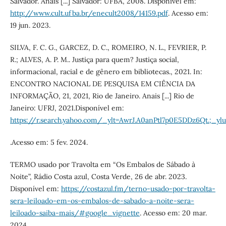
Salvador. Anais [...] Salvador: UFBA, 2008. Disponível em:
http://www.cult.ufba.br/enecult2008/14159.pdf
. Acesso em:
19 jun. 2023.
SILVA, F. C. G., GARCEZ, D. C., ROMEIRO, N. L., FEVRIER, P.
R.; ALVES, A. P. M.. Justiça para quem? Justiça social,
informacional, racial e de gênero em bibliotecas., 2021. In:
ENCONTRO NACIONAL DE PESQUISA EM CIÊNCIA DA
INFORMAÇÃO, 21, 2021, Rio de Janeiro. Anais [...] Rio de
Janeiro: UFRJ, 2021.Disponível em:
https://r.search.yahoo.com/_ylt=AwrJ.A0anPtl7p0E5DDz6Qt.
.Acesso em: 5 fev. 2024.
TERMO usado por Travolta em “Os Embalos de Sábado à
Noite”, Rádio Costa azul, Costa Verde, 26 de abr. 2023.
Disponível em:
https://costazul.fm/terno-usado-por-travolta-
sera-leiloado-em-os-embalos-de-sabado-a-noite-sera-
leiloado-saiba-mais/#google_vignette
. Acesso em: 20 mar.
2024.