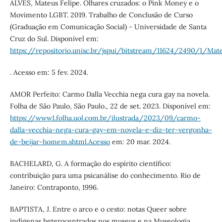
ALVES, Mateus Felipe. Olhares cruzados: o Pink Money e o
Movimento LGBT. 2019. Trabalho de Conclusão de Curso
(Graduação em Comunicação Social) - Universidade de Santa
Cruz do Sul. Disponível em:
https://repositorio.unisc.br/jspui/bitstream/11624/2490/1/Ma
. Acesso em: 5 fev. 2024.
AMOR Perfeito: Carmo Dalla Vecchia nega cura gay na novela.
Folha de São Paulo, São Paulo., 22 de set. 2023. Disponível em:
https://www1.folha.uol.com.br/ilustrada/2023/09/carmo-
dalla-vecchia-nega-cura-gay-em-novela-e-diz-ter-vergonha-
de-beijar-homem.shtml.Acesso
em: 20 mar. 2024.
BACHELARD, G. A formação do espírito científico:
contribuição para uma psicanálise do conhecimento. Rio de
Janeiro: Contraponto, 1996.
BAPTISTA, J. Entre o arco e o cesto: notas Queer sobre
indígenas heterocentrados nos museus e na Museologia.