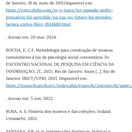
de Janeiro, 18 de maio de 2011.Disponível em:
https://extra.globo.com/tv-e-lazer/no-passado-andre-
goncalves-foi-agredido-na-rua-no-futuro-lui-mendes-
beijara-carlos-thire-1834680.html
. Acesso em: 20 mar. 2024.
ROCHA, E. C.F. Metodologia para construção de museus
comunitários à luz da psicologia social comunitária. In:
ENCONTRO NACIONAL DE PESQUISA EM CIÊNCIA DA
INFORMAÇÃO, 21., 2021, Rio de Janeiro. Anais [...]. Rio de
Janeiro: IBICT/UFRJ, 2021. Disponível em:
https://enancib.ancib.org/index.php/enancib/xxienancib/pape
. Acesso em: 5 nov. 2022.
ROSA, A. S. História dos museus e das coleções. Indaial:
Uniasselvi, 2021.
SANTANA, S.R. et al. Intersecções históricas, teóricas e