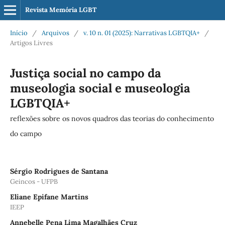
Revista Memória LGBT
Início
/
Arquivos
/
v. 10 n. 01 (2025): Narrativas LGBTQIA+
/
Artigos Livres
Justiça social no campo da
museologia social e museologia
LGBTQIA+
reflexões sobre os novos quadros das teorias do conhecimento
do campo
Sérgio Rodrigues de Santana
Geincos - UFPB
Eliane Epifane Martins
IEEP
Annebelle Pena Lima Magalhães Cruz