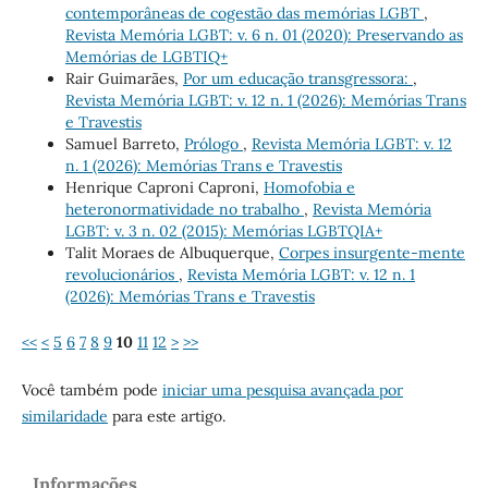
contemporâneas de cogestão das memórias LGBT
,
Revista Memória LGBT: v. 6 n. 01 (2020): Preservando as
Memórias de LGBTIQ+
Rair Guimarães,
Por um educação transgressora:
,
Revista Memória LGBT: v. 12 n. 1 (2026): Memórias Trans
e Travestis
Samuel Barreto,
Prólogo
,
Revista Memória LGBT: v. 12
n. 1 (2026): Memórias Trans e Travestis
Henrique Caproni Caproni,
Homofobia e
heteronormatividade no trabalho
,
Revista Memória
LGBT: v. 3 n. 02 (2015): Memórias LGBTQIA+
Talit Moraes de Albuquerque,
Corpes insurgente-mente
revolucionários
,
Revista Memória LGBT: v. 12 n. 1
(2026): Memórias Trans e Travestis
<<
<
5
6
7
8
9
10
11
12
>
>>
Você também pode
iniciar uma pesquisa avançada por
similaridade
para este artigo.
Informações