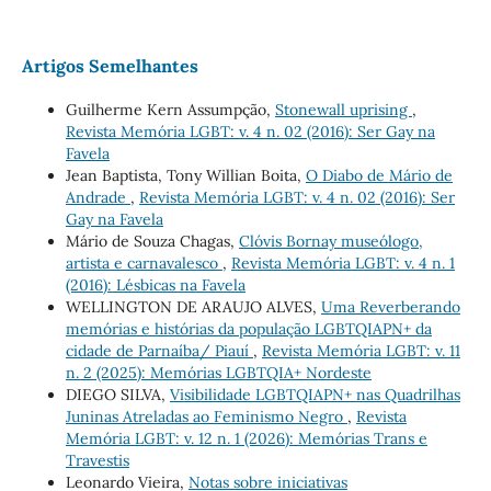
Artigos Semelhantes
Guilherme Kern Assumpção,
Stonewall uprising
,
Revista Memória LGBT: v. 4 n. 02 (2016): Ser Gay na
Favela
Jean Baptista, Tony Willian Boita,
O Diabo de Mário de
Andrade
,
Revista Memória LGBT: v. 4 n. 02 (2016): Ser
Gay na Favela
Mário de Souza Chagas,
Clóvis Bornay museólogo,
artista e carnavalesco
,
Revista Memória LGBT: v. 4 n. 1
(2016): Lésbicas na Favela
WELLINGTON DE ARAUJO ALVES,
Uma Reverberando
memórias e histórias da população LGBTQIAPN+ da
cidade de Parnaíba/ Piauí
,
Revista Memória LGBT: v. 11
n. 2 (2025): Memórias LGBTQIA+ Nordeste
DIEGO SILVA,
Visibilidade LGBTQIAPN+ nas Quadrilhas
Juninas Atreladas ao Feminismo Negro
,
Revista
Memória LGBT: v. 12 n. 1 (2026): Memórias Trans e
Travestis
Leonardo Vieira,
Notas sobre iniciativas