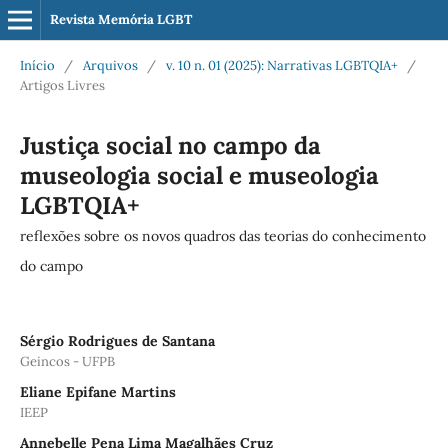
Revista Memória LGBT
Início
/
Arquivos
/
v. 10 n. 01 (2025): Narrativas LGBTQIA+
/
Artigos Livres
Justiça social no campo da
museologia social e museologia
LGBTQIA+
reflexões sobre os novos quadros das teorias do conhecimento
do campo
Sérgio Rodrigues de Santana
Geincos - UFPB
Eliane Epifane Martins
IEEP
Annebelle Pena Lima Magalhães Cruz