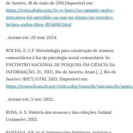
de Janeiro, 18 de maio de 2011.Disponível em:
https://extra.globo.com/tv-e-lazer/no-passado-andre-
goncalves-foi-agredido-na-rua-no-futuro-lui-mendes-
beijara-carlos-thire-1834680.html
. Acesso em: 20 mar. 2024.
ROCHA, E. C.F. Metodologia para construção de museus
comunitários à luz da psicologia social comunitária. In:
ENCONTRO NACIONAL DE PESQUISA EM CIÊNCIA DA
INFORMAÇÃO, 21., 2021, Rio de Janeiro. Anais [...]. Rio de
Janeiro: IBICT/UFRJ, 2021. Disponível em:
https://enancib.ancib.org/index.php/enancib/xxienancib/pape
. Acesso em: 5 nov. 2022.
ROSA, A. S. História dos museus e das coleções. Indaial:
Uniasselvi, 2021.
SANTANA, S.R. et al. Intersecções históricas, teóricas e