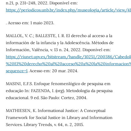
n.21, p. 231–248, 2022. Disponível em:
https://periodicos.unb.br/index.php/museologia/article/view/
. Acesso em: 1 maio 2023.
MALLOL, V. C.; BALLESTE, I. R. El derecho al acceso a la
información de la infancia y la Adolescência. Métodos de
Información, Valência, v. 13 n. 24, 2022. Disponível em:
https://riunet.upv.es/bitstream/handle/10251/200386/CabedoR
%20El%20derecho%20al%20acceso%20a%20la%20informacion%2
sequence=1
. Acesso em: 20 mar. 2024.
MASINI, E.F.S. Enfoque fenomenlógico de pesquisa em
educação In: FAZENDA, I. (org). Metodologia da pesquisa
educacional. 9 ed. São Paulo: Cortez, 2004.
MATHIESEN, K. Informational Justice: A Conceptual
Framework for Social Justice in Library and Information
Services. Library Trends, v. 64, n. 2, 2015.