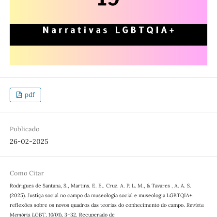
pdf
Publicado
26-02-2025
Como Citar
Rodrigues de Santana, S., Martins, E. E., Cruz, A. P. L. M., & Tavares , A. A. S.
(2025). Justiça social no campo da museologia social e museologia LGBTQIA+:
reflexões sobre os novos quadros das teorias do conhecimento do campo.
Revista
Memória LGBT
,
10
(01), 3–32. Recuperado de