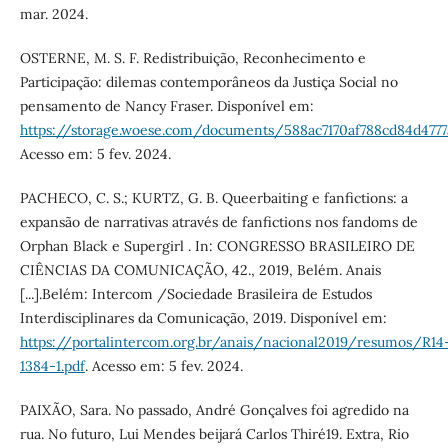
mar. 2024.
OSTERNE, M. S. F. Redistribuição, Reconhecimento e
Participação: dilemas contemporâneos da Justiça Social no
pensamento de Nancy Fraser. Disponível em:
https://storage.woese.com/documents/588ac7170af788cd84d4777
Acesso em: 5 fev. 2024.
PACHECO, C. S.; KURTZ, G. B. Queerbaiting e fanfictions: a
expansão de narrativas através de fanfictions nos fandoms de
Orphan Black e Supergirl . In: CONGRESSO BRASILEIRO DE
CIÊNCIAS DA COMUNICAÇÃO, 42., 2019, Belém. Anais
[...].Belém: Intercom /Sociedade Brasileira de Estudos
Interdisciplinares da Comunicação, 2019. Disponível em:
https://portalintercom.org.br/anais/nacional2019/resumos/R14
1384-1.pdf
. Acesso em: 5 fev. 2024.
PAIXÃO, Sara. No passado, André Gonçalves foi agredido na
rua. No futuro, Lui Mendes beijará Carlos Thiré19. Extra, Rio