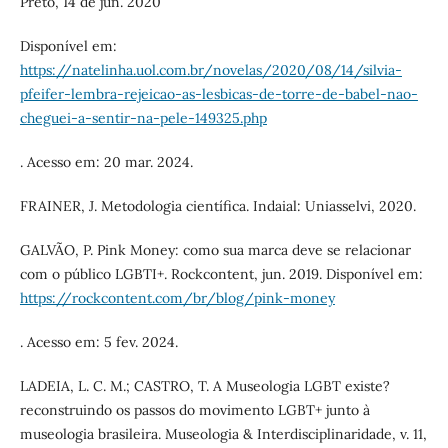
Preto, 14 de jun. 2020
Disponível em:
https://natelinha.uol.com.br/novelas/2020/08/14/silvia-
pfeifer-lembra-rejeicao-as-lesbicas-de-torre-de-babel-nao-
cheguei-a-sentir-na-pele-149325.php
. Acesso em: 20 mar. 2024.
FRAINER, J. Metodologia científica. Indaial: Uniasselvi, 2020.
GALVÃO, P. Pink Money: como sua marca deve se relacionar
com o público LGBTI+. Rockcontent, jun. 2019. Disponível em:
https://rockcontent.com/br/blog/pink-money
. Acesso em: 5 fev. 2024.
LADEIA, L. C. M.; CASTRO, T. A Museologia LGBT existe?
reconstruindo os passos do movimento LGBT+ junto à
museologia brasileira. Museologia & Interdisciplinaridade, v. 11,