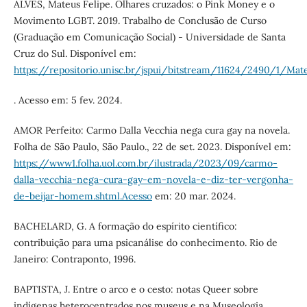
ALVES, Mateus Felipe. Olhares cruzados: o Pink Money e o
Movimento LGBT. 2019. Trabalho de Conclusão de Curso
(Graduação em Comunicação Social) - Universidade de Santa
Cruz do Sul. Disponível em:
https://repositorio.unisc.br/jspui/bitstream/11624/2490/1/Ma
. Acesso em: 5 fev. 2024.
AMOR Perfeito: Carmo Dalla Vecchia nega cura gay na novela.
Folha de São Paulo, São Paulo., 22 de set. 2023. Disponível em:
https://www1.folha.uol.com.br/ilustrada/2023/09/carmo-
dalla-vecchia-nega-cura-gay-em-novela-e-diz-ter-vergonha-
de-beijar-homem.shtml.Acesso
em: 20 mar. 2024.
BACHELARD, G. A formação do espírito científico:
contribuição para uma psicanálise do conhecimento. Rio de
Janeiro: Contraponto, 1996.
BAPTISTA, J. Entre o arco e o cesto: notas Queer sobre
indígenas heterocentrados nos museus e na Museologia.