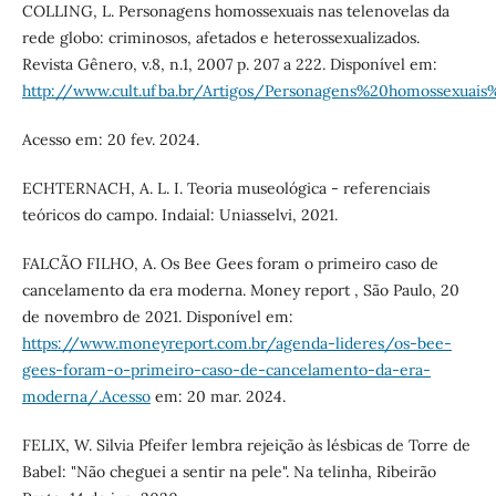
COLLING, L. Personagens homossexuais nas telenovelas da
rede globo: criminosos, afetados e heterossexualizados.
Revista Gênero, v.8, n.1, 2007 p. 207 a 222. Disponível em:
http://www.cult.ufba.br/Artigos/Personagens%20homossexuais
Acesso em: 20 fev. 2024.
ECHTERNACH, A. L. I. Teoria museológica - referenciais
teóricos do campo. Indaial: Uniasselvi, 2021.
FALCÃO FILHO, A. Os Bee Gees foram o primeiro caso de
cancelamento da era moderna. Money report , São Paulo, 20
de novembro de 2021. Disponível em:
https://www.moneyreport.com.br/agenda-lideres/os-bee-
gees-foram-o-primeiro-caso-de-cancelamento-da-era-
moderna/.Acesso
em: 20 mar. 2024.
FELIX, W. Silvia Pfeifer lembra rejeição às lésbicas de Torre de
Babel: "Não cheguei a sentir na pele". Na telinha, Ribeirão