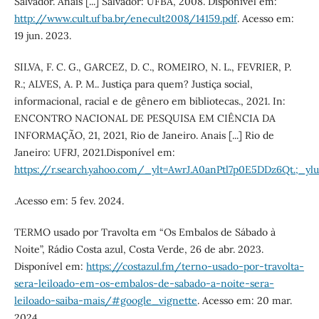
Salvador. Anais [...] Salvador: UFBA, 2008. Disponível em:
http://www.cult.ufba.br/enecult2008/14159.pdf
. Acesso em:
19 jun. 2023.
SILVA, F. C. G., GARCEZ, D. C., ROMEIRO, N. L., FEVRIER, P.
R.; ALVES, A. P. M.. Justiça para quem? Justiça social,
informacional, racial e de gênero em bibliotecas., 2021. In:
ENCONTRO NACIONAL DE PESQUISA EM CIÊNCIA DA
INFORMAÇÃO, 21, 2021, Rio de Janeiro. Anais [...] Rio de
Janeiro: UFRJ, 2021.Disponível em:
https://r.search.yahoo.com/_ylt=AwrJ.A0anPtl7p0E5DDz6Qt.
.Acesso em: 5 fev. 2024.
TERMO usado por Travolta em “Os Embalos de Sábado à
Noite”, Rádio Costa azul, Costa Verde, 26 de abr. 2023.
Disponível em:
https://costazul.fm/terno-usado-por-travolta-
sera-leiloado-em-os-embalos-de-sabado-a-noite-sera-
leiloado-saiba-mais/#google_vignette
. Acesso em: 20 mar.
2024.