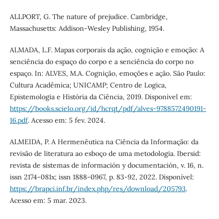
ALLPORT, G. The nature of prejudice. Cambridge,
Massachusetts: Addison-Wesley Publishing, 1954.
ALMADA, L.F. Mapas corporais da ação, cognição e emoção: A
senciência do espaço do corpo e a senciência do corpo no
espaço. In: ALVES, M.A. Cognição, emoções e ação. São Paulo:
Cultura Acadêmica; UNICAMP; Centro de Logica,
Epistemologia e História da Ciência, 2019. Disponível em:
https://books.scielo.org/id/hcrqt/pdf/alves-9788572490191-
16.pdf
. Acesso em: 5 fev. 2024.
ALMEIDA, P. A Hermenêutica na Ciência da Informação: da
revisão de literatura ao esboço de uma metodologia. Ibersid:
revista de sistemas de información y documentación, v. 16, n.
issn 2174-081x; issn 1888-0967, p. 83-92, 2022. Disponível:
https://brapci.inf.br/index.php/res/download/205793
.
Acesso em: 5 mar. 2023.