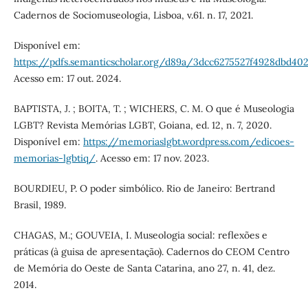
Cadernos de Sociomuseologia, Lisboa, v.61. n. 17, 2021.
Disponível em:
https://pdfs.semanticscholar.org/d89a/3dcc6275527f4928dbd40
Acesso em: 17 out. 2024.
BAPTISTA, J. ; BOITA, T. ; WICHERS, C. M. O que é Museologia
LGBT? Revista Memórias LGBT, Goiana, ed. 12, n. 7, 2020.
Disponível em:
https://memoriaslgbt.wordpress.com/edicoes-
memorias-lgbtiq/
. Acesso em: 17 nov. 2023.
BOURDIEU, P. O poder simbólico. Rio de Janeiro: Bertrand
Brasil, 1989.
CHAGAS, M.; GOUVEIA, I. Museologia social: reflexões e
práticas (à guisa de apresentação). Cadernos do CEOM Centro
de Memória do Oeste de Santa Catarina, ano 27, n. 41, dez.
2014.