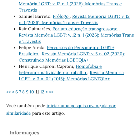
Memória LGBT: v. 12 n. 1 (2026): Memórias Trans e
Travestis
Samuel Barreto,
Prólogo
,
Revista Memória LGBT: v. 12
n. 1 (2026): Memórias Trans e Travestis
Rair Guimarães,
Por um educação transgressora:
,
Revista Memória LGBT: v. 12 n. 1 (2026): Memórias Trans
e Travestis
Felipe Areda,
Percursos do Pensamento LGBT+
Brasileiro
,
Revista Memória LGBT: v. 5 n. 02 (2020):
Construindo Memórias LGBTQIA+
Henrique Caproni Caproni,
Homofobia e
heteronormatividade no trabalho
,
Revista Memória
LGBT: v. 3 n. 02 (2015): Memórias LGBTQIA+
<<
<
6
7
8
9
10
11
12
>
>>
Você também pode
iniciar uma pesquisa avançada por
similaridade
para este artigo.
Informações