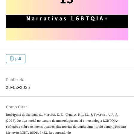
pdf
Publicado
26-02-2025
Como Citar
Rodrigues de Santana, S., Martins, E. E., Cruz, A. P. L. M., & Tavares , A. A. S.
(2025). Justiça social no campo da museologia social e museologia LGBTQIA+:
reflexões sobre os novos quadros das teorias do conhecimento do campo.
Revista
Memória LGBT
,
10
(01), 3–32. Recuperado de