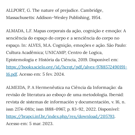
ALLPORT, G. The nature of prejudice. Cambridge,
Massachusetts: Addison-Wesley Publishing, 1954.
ALMADA, L.F. Mapas corporais da ação, cognição e emoção: A
senciência do espaço do corpo e a senciência do corpo no
espaço. In: ALVES, M.A. Cognição, emoções e ação. São Paulo:
Cultura Acadêmica; UNICAMP; Centro de Logica,
Epistemologia e História da Ciência, 2019. Disponível em:
https://books.scielo.org/id/hcrqt/pdf/alves-9788572490191-
16.pdf
. Acesso em: 5 fev. 2024.
ALMEIDA, P. A Hermenêutica na Ciência da Informação: da
revisão de literatura ao esboço de uma metodologia. Ibersid:
revista de sistemas de información y documentación, v. 16, n.
issn 2174-081x; issn 1888-0967, p. 83-92, 2022. Disponível:
https://brapci.inf.br/index.php/res/download/205793
.
Acesso em: 5 mar. 2023.