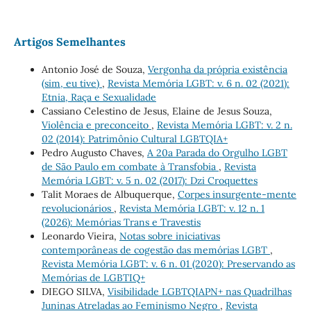
Artigos Semelhantes
Antonio José de Souza,
Vergonha da própria existência
(sim, eu tive)
,
Revista Memória LGBT: v. 6 n. 02 (2021):
Etnia, Raça e Sexualidade
Cassiano Celestino de Jesus, Elaine de Jesus Souza,
Violência e preconceito
,
Revista Memória LGBT: v. 2 n.
02 (2014): Patrimônio Cultural LGBTQIA+
Pedro Augusto Chaves,
A 20a Parada do Orgulho LGBT
de São Paulo em combate à Transfobia
,
Revista
Memória LGBT: v. 5 n. 02 (2017): Dzi Croquettes
Talit Moraes de Albuquerque,
Corpes insurgente-mente
revolucionários
,
Revista Memória LGBT: v. 12 n. 1
(2026): Memórias Trans e Travestis
Leonardo Vieira,
Notas sobre iniciativas
contemporâneas de cogestão das memórias LGBT
,
Revista Memória LGBT: v. 6 n. 01 (2020): Preservando as
Memórias de LGBTIQ+
DIEGO SILVA,
Visibilidade LGBTQIAPN+ nas Quadrilhas
Juninas Atreladas ao Feminismo Negro
,
Revista