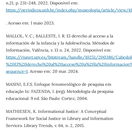
n.21, p. 231–248, 2022. Disponível em:
https://periodicos.unb.br/index.php/museologia/article/view/
. Acesso em: 1 maio 2023.
MALLOL, V. C.; BALLESTE, I. R. El derecho al acceso a la
información de la infancia y la Adolescência. Métodos de
Información, Valência, v. 13 n. 24, 2022. Disponível em:
https://riunet.upv.es/bitstream/handle/10251/200386/CabedoR
%20El%20derecho%20al%20acceso%20a%20la%20informacion%2
sequence=1
. Acesso em: 20 mar. 2024.
MASINI, E.F.S. Enfoque fenomenlógico de pesquisa em
educação In: FAZENDA, I. (org). Metodologia da pesquisa
educacional. 9 ed. São Paulo: Cortez, 2004.
MATHIESEN, K. Informational Justice: A Conceptual
Framework for Social Justice in Library and Information
Services. Library Trends, v. 64, n. 2, 2015.