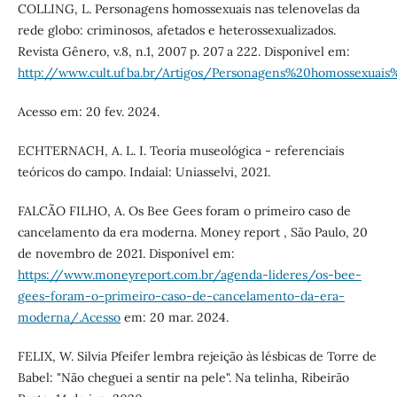
COLLING, L. Personagens homossexuais nas telenovelas da
rede globo: criminosos, afetados e heterossexualizados.
Revista Gênero, v.8, n.1, 2007 p. 207 a 222. Disponível em:
http://www.cult.ufba.br/Artigos/Personagens%20homossexuais
Acesso em: 20 fev. 2024.
ECHTERNACH, A. L. I. Teoria museológica - referenciais
teóricos do campo. Indaial: Uniasselvi, 2021.
FALCÃO FILHO, A. Os Bee Gees foram o primeiro caso de
cancelamento da era moderna. Money report , São Paulo, 20
de novembro de 2021. Disponível em:
https://www.moneyreport.com.br/agenda-lideres/os-bee-
gees-foram-o-primeiro-caso-de-cancelamento-da-era-
moderna/.Acesso
em: 20 mar. 2024.
FELIX, W. Silvia Pfeifer lembra rejeição às lésbicas de Torre de
Babel: "Não cheguei a sentir na pele". Na telinha, Ribeirão