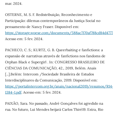
mar. 2024.
OSTERNE, M. S. F. Redistribuição, Reconhecimento e
Participação: dilemas contemporâneos da Justiça Social no
pensamento de Nancy Fraser. Disponível em:
https://storage.woese.com/documents/588ac7170af788cd84d4777
Acesso em: 5 fev. 2024.
PACHECO, C. S.; KURTZ, G. B. Queerbaiting e fanfictions: a
expansão de narrativas através de fanfictions nos fandoms de
Orphan Black e Supergirl . In: CONGRESSO BRASILEIRO DE
CIÊNCIAS DA COMUNICAÇÃO, 42., 2019, Belém. Anais
[...].Belém: Intercom /Sociedade Brasileira de Estudos
Interdisciplinares da Comunicação, 2019. Disponível em:
https://portalintercom.org.br/anais/nacional2019/resumos/R14
1384-1.pdf
. Acesso em: 5 fev. 2024.
PAIXÃO, Sara. No passado, André Gonçalves foi agredido na
rua. No futuro, Lui Mendes beijará Carlos Thiré19. Extra, Rio