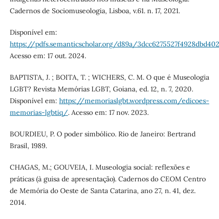
Cadernos de Sociomuseologia, Lisboa, v.61. n. 17, 2021.
Disponível em:
https://pdfs.semanticscholar.org/d89a/3dcc6275527f4928dbd40
Acesso em: 17 out. 2024.
BAPTISTA, J. ; BOITA, T. ; WICHERS, C. M. O que é Museologia
LGBT? Revista Memórias LGBT, Goiana, ed. 12, n. 7, 2020.
Disponível em:
https://memoriaslgbt.wordpress.com/edicoes-
memorias-lgbtiq/
. Acesso em: 17 nov. 2023.
BOURDIEU, P. O poder simbólico. Rio de Janeiro: Bertrand
Brasil, 1989.
CHAGAS, M.; GOUVEIA, I. Museologia social: reflexões e
práticas (à guisa de apresentação). Cadernos do CEOM Centro
de Memória do Oeste de Santa Catarina, ano 27, n. 41, dez.
2014.