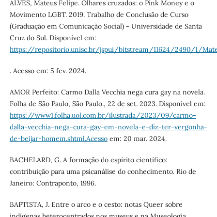
ALVES, Mateus Felipe. Olhares cruzados: o Pink Money e o
Movimento LGBT. 2019. Trabalho de Conclusão de Curso
(Graduação em Comunicação Social) - Universidade de Santa
Cruz do Sul. Disponível em:
https://repositorio.unisc.br/jspui/bitstream/11624/2490/1/Ma
. Acesso em: 5 fev. 2024.
AMOR Perfeito: Carmo Dalla Vecchia nega cura gay na novela.
Folha de São Paulo, São Paulo., 22 de set. 2023. Disponível em:
https://www1.folha.uol.com.br/ilustrada/2023/09/carmo-
dalla-vecchia-nega-cura-gay-em-novela-e-diz-ter-vergonha-
de-beijar-homem.shtml.Acesso
em: 20 mar. 2024.
BACHELARD, G. A formação do espírito científico:
contribuição para uma psicanálise do conhecimento. Rio de
Janeiro: Contraponto, 1996.
BAPTISTA, J. Entre o arco e o cesto: notas Queer sobre
indígenas heterocentrados nos museus e na Museologia.