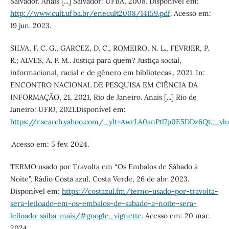
Salvador. Anais [...] Salvador: UFBA, 2008. Disponível em:
http://www.cult.ufba.br/enecult2008/14159.pdf
. Acesso em:
19 jun. 2023.
SILVA, F. C. G., GARCEZ, D. C., ROMEIRO, N. L., FEVRIER, P.
R.; ALVES, A. P. M.. Justiça para quem? Justiça social,
informacional, racial e de gênero em bibliotecas., 2021. In:
ENCONTRO NACIONAL DE PESQUISA EM CIÊNCIA DA
INFORMAÇÃO, 21, 2021, Rio de Janeiro. Anais [...] Rio de
Janeiro: UFRJ, 2021.Disponível em:
https://r.search.yahoo.com/_ylt=AwrJ.A0anPtl7p0E5DDz6Qt.
.Acesso em: 5 fev. 2024.
TERMO usado por Travolta em “Os Embalos de Sábado à
Noite”, Rádio Costa azul, Costa Verde, 26 de abr. 2023.
Disponível em:
https://costazul.fm/terno-usado-por-travolta-
sera-leiloado-em-os-embalos-de-sabado-a-noite-sera-
leiloado-saiba-mais/#google_vignette
. Acesso em: 20 mar.
2024.