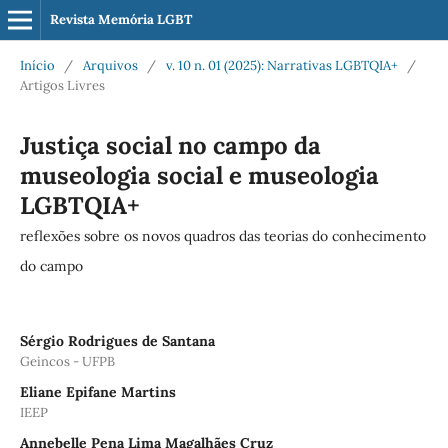
Revista Memória LGBT
Início
/
Arquivos
/
v. 10 n. 01 (2025): Narrativas LGBTQIA+
/
Artigos Livres
Justiça social no campo da
museologia social e museologia
LGBTQIA+
reflexões sobre os novos quadros das teorias do conhecimento
do campo
Sérgio Rodrigues de Santana
Geincos - UFPB
Eliane Epifane Martins
IEEP
Annebelle Pena Lima Magalhães Cruz