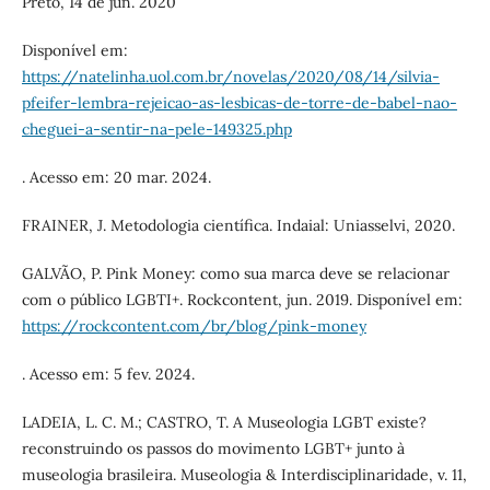
Preto, 14 de jun. 2020
Disponível em:
https://natelinha.uol.com.br/novelas/2020/08/14/silvia-
pfeifer-lembra-rejeicao-as-lesbicas-de-torre-de-babel-nao-
cheguei-a-sentir-na-pele-149325.php
. Acesso em: 20 mar. 2024.
FRAINER, J. Metodologia científica. Indaial: Uniasselvi, 2020.
GALVÃO, P. Pink Money: como sua marca deve se relacionar
com o público LGBTI+. Rockcontent, jun. 2019. Disponível em:
https://rockcontent.com/br/blog/pink-money
. Acesso em: 5 fev. 2024.
LADEIA, L. C. M.; CASTRO, T. A Museologia LGBT existe?
reconstruindo os passos do movimento LGBT+ junto à
museologia brasileira. Museologia & Interdisciplinaridade, v. 11,