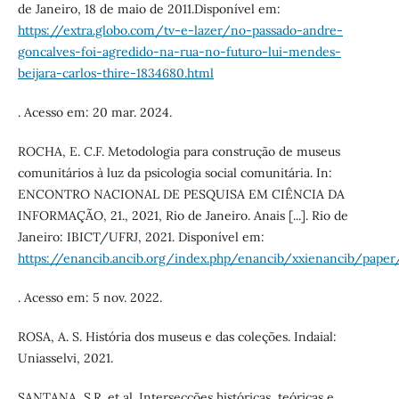
de Janeiro, 18 de maio de 2011.Disponível em:
https://extra.globo.com/tv-e-lazer/no-passado-andre-
goncalves-foi-agredido-na-rua-no-futuro-lui-mendes-
beijara-carlos-thire-1834680.html
. Acesso em: 20 mar. 2024.
ROCHA, E. C.F. Metodologia para construção de museus
comunitários à luz da psicologia social comunitária. In:
ENCONTRO NACIONAL DE PESQUISA EM CIÊNCIA DA
INFORMAÇÃO, 21., 2021, Rio de Janeiro. Anais [...]. Rio de
Janeiro: IBICT/UFRJ, 2021. Disponível em:
https://enancib.ancib.org/index.php/enancib/xxienancib/pape
. Acesso em: 5 nov. 2022.
ROSA, A. S. História dos museus e das coleções. Indaial:
Uniasselvi, 2021.
SANTANA, S.R. et al. Intersecções históricas, teóricas e