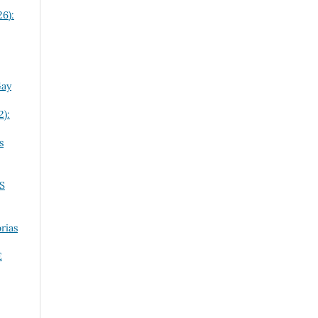
26):
Gay
2):
s
S
rias
E