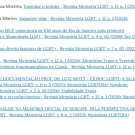
nia Moreira,
Espiralar o tempo:
,
Revista Memória LGBT: v. 12 n. 1 (20
a Ribeiro,
Vaqueiro-mãe
,
Revista Memória LGBT: v. 12 n. 1 (2026):
no MUF comemora os 450 anos do Rio de Janeiro com primeiro
ia e Museologia LGBT
,
Revista Memória LGBT: v. 4 n. 02 (2016): Ser 
omo direito humano de LGBT+
,
Revista Memória LGBT: v. 7 n. 02 (202
s
,
Revista Memória LGBT: v. 12 n. 1 (2026): Memórias Trans e Travesti
tivismos transmasculinos no Ceará:
,
Revista Memória LGBT: v. 12 n. 1
 DOCUMENTAÇÃO PROF. DR. LUIZ MOTT - CEDOC LGBTI+ E SUA
ta Memória LGBT: v. 11 n. 2 (2025): Memórias LGBTQIA+ Nordeste
emória LGBT: v. 2 n. 01 (2014): Visibilidade Trans
ade e reconhecimento
,
Revista Memória LGBT: v. 12 n. 1 (2026): Memó
ÁLISE NA MEMÓRIA OFICIAL DE SERGIPE, PELA PERSPECTIVA D
GBT
,
Revista Memória LGBT: v. 8 n. 2 (2023): Memórias LGBTQIA+