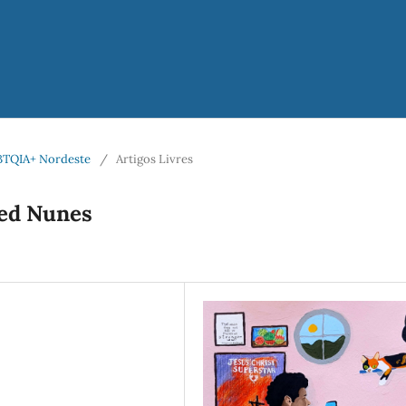
LGBTQIA+ Nordeste
/
Artigos Livres
ued Nunes