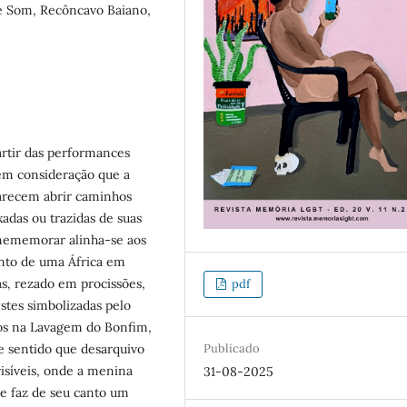
 Som, Recôncavo Baiano,
artir das performances
 em consideração que a
parecem abrir caminhos
adas ou trazidas de suas
-mememorar alinha-se aos
anto de uma África em
s, rezado em procissões,
pdf
tes simbolizadas pelo
dos na Lavagem do Bonfim,
Publicado
e sentido que desarquivo
isíveis, onde a menina
31-08-2025
e faz de seu canto um