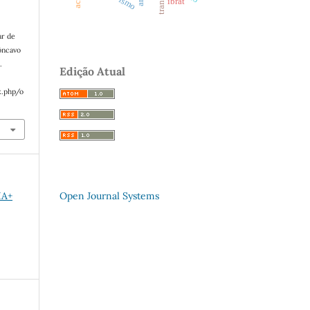
ibrat
ar de
ôncavo
.
Edição Atual
x.php/o
Open Journal Systems
IA+