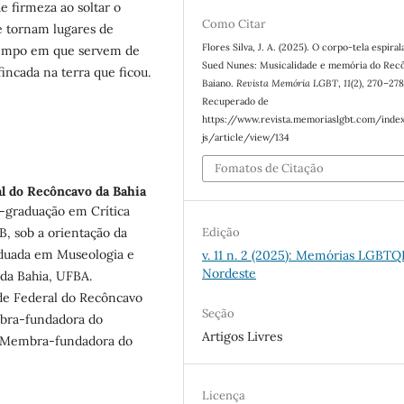
 firmeza ao soltar o
Como Citar
e tornam lugares de
Flores Silva, J. A. (2025). O corpo-tela espiral
empo em que servem de
Sued Nunes: Musicalidade e memória do Rec
ncada na terra que ficou.
Baiano.
Revista Memória LGBT
,
11
(2), 270–278
Recuperado de
https://www.revista.memoriaslgbt.com/inde
js/article/view/134
Fomatos de Citação
l do Recôncavo da Bahia
s-graduação em Crítica
Edição
B, sob a orientação da
aduada em Museologia e
v. 11 n. 2 (2025): Memórias LGBTQ
Nordeste
da Bahia, UFBA.
de Federal do Recôncavo
Seção
bra-fundadora do
Artigos Livres
, Membra-fundadora do
Licença