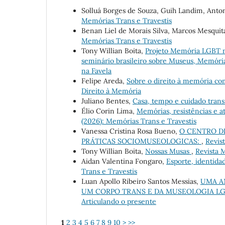
Solluá Borges de Souza, Guih Landim, Anto
Memórias Trans e Travestis
Benan Liel de Morais Silva, Marcos Mesquit
Memórias Trans e Travestis
Tony Willian Boita,
Projeto Memória LGBT 
seminário brasileiro sobre Museus, Memór
na Favela
Felipe Areda,
Sobre o direito à memória c
Direito à Memória
Juliano Bentes,
Casa, tempo e cuidado tran
Élio Corin Lima,
Memórias, resistências e a
(2026): Memórias Trans e Travestis
Vanessa Cristina Rosa Bueno,
O CENTRO DE
PRÁTICAS SOCIOMUSEOLOGICAS:
,
Revis
Tony Willian Boita,
Nossas Musas
,
Revista M
Aidan Valentina Fongaro,
Esporte, identid
Trans e Travestis
Luan Apollo Ribeiro Santos Messias,
UMA AN
UM CORPO TRANS E DA MUSEOLOGIA L
Articulando o presente
1
2
3
4
5
6
7
8
9
10
>
>>