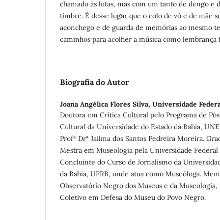
chamado às lutas, mas com um tanto de dengo e de
timbre. É desse lugar que o colo de vó e de mãe s
aconchego e de guarda de memórias ao mesmo t
caminhos para acolher a música como lembrança fi
Biografia do Autor
Joana Angélica Flores Silva,
Universidade Federa
Doutora em Crítica Cultural pelo Programa de Pó
Cultural da Universidade do Estado da Bahia, UNE
Profª Drª Jailma dos Santos Pedreira Moreira. Gr
Mestra em Museologia pela Universidade Federal 
Concluinte do Curso de Jornalismo da Universida
da Bahia, UFRB, onde atua como Museóloga. Mem
Observatório Negro dos Museus e da Museologia
Coletivo em Defesa do Museu do Povo Negro.