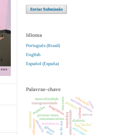
Enviar Submissão
Idioma
Português (Brasil)
English
Español (España)
Palavras-chave
educação
travestis
masculinidade
autodescoberta
ceará
periferia
transgeneridade
magistério
mamilos
cultura
transmasculinidade
identidade
transfobia
movat
pessoas trans
transmasculino
acolhimento
disforia
memória
arte de rua
resistência
ballroom
“bicha”
gênero
artivismo
ativismo