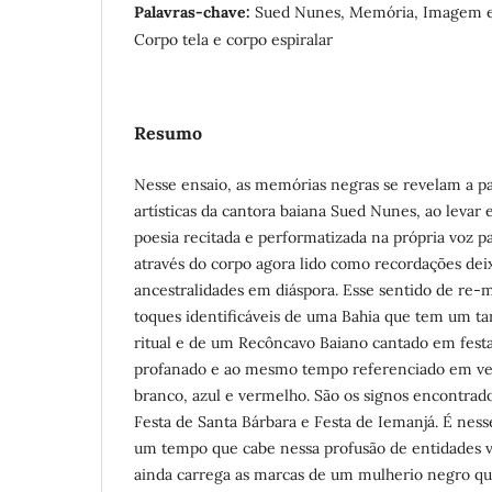
Palavras-chave:
Sued Nunes, Memória, Imagem e
Corpo tela e corpo espiralar
Resumo
Nesse ensaio, as memórias negras se revelam a p
artísticas da cantora baiana Sued Nunes, ao levar
poesia recitada e performatizada na própria voz 
através do corpo agora lido como recordações deix
ancestralidades em diáspora. Esse sentido de re
toques identificáveis de uma Bahia que tem um t
ritual e de um Recôncavo Baiano cantado em festa
profanado e ao mesmo tempo referenciado em ves
branco, azul e vermelho. São os signos encontra
Festa de Santa Bárbara e Festa de Iemanjá. É ness
um tempo que cabe nessa profusão de entidades v
ainda carrega as marcas de um mulherio negro qu