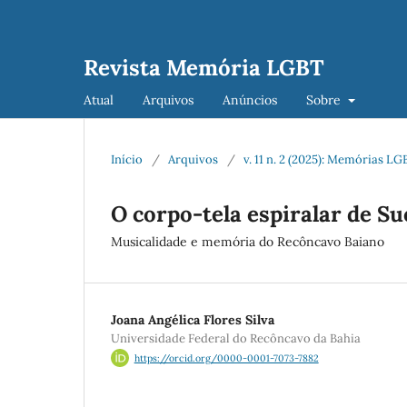
Revista Memória LGBT
Atual
Arquivos
Anúncios
Sobre
Início
/
Arquivos
/
v. 11 n. 2 (2025): Memórias 
O corpo-tela espiralar de S
Musicalidade e memória do Recôncavo Baiano
Joana Angélica Flores Silva
Universidade Federal do Recôncavo da Bahia
https://orcid.org/0000-0001-7073-7882