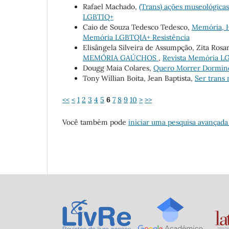
Rafael Machado,
(Trans) ações museológica
LGBTIQ+
Caio de Souza Tedesco Tedesco,
Memória, H
Memória LGBTQIA+ Resistência
Elisângela Silveira de Assumpção, Zita Ros
MEMÓRIA GAÚCHOS
,
Revista Memória LG
Dougg Maia Colares,
Quero Morrer Dormi
Tony Willian Boita, Jean Baptista,
Ser trans 
<<
<
1
2
3
4
5
6
7
8
9
10
>
>>
Você também pode
iniciar uma pesquisa avançada