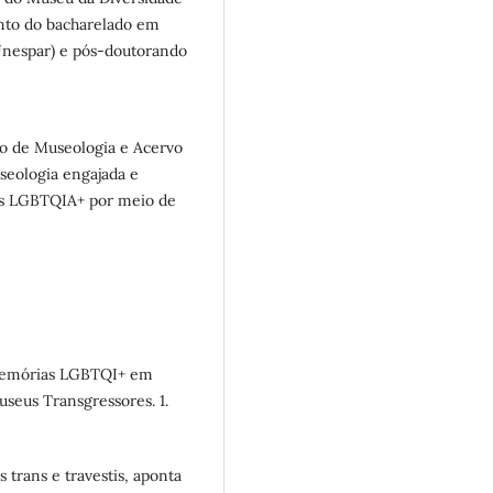
unto do bacharelado em
Unespar) e pós-doutorando
o de Museologia e Acervo
seologia engajada e
ias LGBTQIA+ por meio de
 memórias LGBTQI+ em
seus Transgressores. 1.
 trans e travestis, aponta