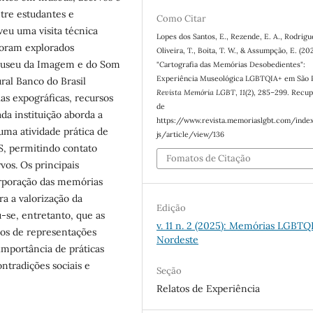
re estudantes e
Como Citar
veu uma visita técnica
Lopes dos Santos, E., Rezende, E. A., Rodrigu
foram explorados
Oliveira, T., Boita, T. W., & Assumpção, E. (20
 Museu da Imagem e do Som
"Cartografia das Memórias Desobedientes":
Experiência Museológica LGBTQIA+ em São P
ral Banco do Brasil
Revista Memória LGBT
,
11
(2), 285–299. Recu
as expográficas, recursos
de
da instituição aborda a
https://www.revista.memoriaslgbt.com/inde
uma atividade prática de
js/article/view/136
S, permitindo contato
Fomatos de Citação
os. Os principais
orporação das memórias
a a valorização da
Edição
u-se, entretanto, que as
v. 11 n. 2 (2025): Memórias LGBTQ
os de representações
Nordeste
 importância de práticas
ntradições sociais e
Seção
Relatos de Experiência