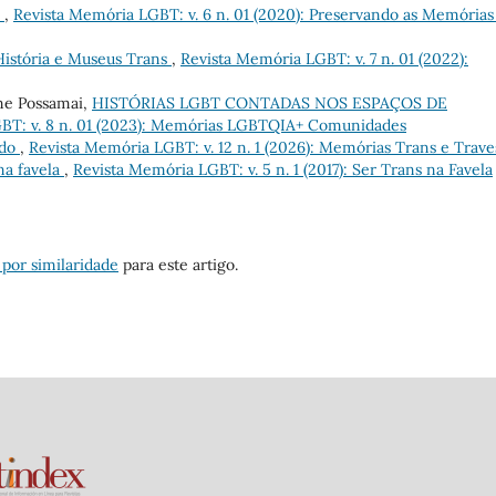
s
,
Revista Memória LGBT: v. 6 n. 01 (2020): Preservando as Memórias
istória e Museus Trans
,
Revista Memória LGBT: v. 7 n. 01 (2022):
ane Possamai,
HISTÓRIAS LGBT CONTADAS NOS ESPAÇOS DE
BT: v. 8 n. 01 (2023): Memórias LGBTQIA+ Comunidades
ndo
,
Revista Memória LGBT: v. 12 n. 1 (2026): Memórias Trans e Trave
na favela
,
Revista Memória LGBT: v. 5 n. 1 (2017): Ser Trans na Favela
 por similaridade
para este artigo.