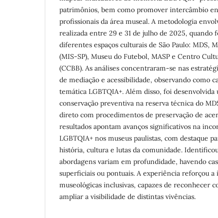
patrimônios, bem como promover intercâmbio ent
profissionais da área museal. A metodologia envol
realizada entre 29 e 31 de julho de 2025, quando 
diferentes espaços culturais de São Paulo: MDS,
(MIS-SP), Museu do Futebol, MASP e Centro Cultu
(CCBB). As análises concentraram-se nas estratégi
de mediação e acessibilidade, observando como ca
temática LGBTQIA+. Além disso, foi desenvolvida 
conservação preventiva na reserva técnica do MD
direto com procedimentos de preservação de acerv
resultados apontam avanços significativos na inc
LGBTQIA+ nos museus paulistas, com destaque par
história, cultura e lutas da comunidade. Identifico
abordagens variam em profundidade, havendo cas
superficiais ou pontuais. A experiência reforçou a
museológicas inclusivas, capazes de reconhecer co
ampliar a visibilidade de distintas vivências.