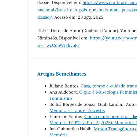
dossiê. Disponível em:
https://www.cnnbrasil.com
nacional/brasil-e-o-pais-que-mais-mata-pessoas-
dossie/
. Acesso em: 28 ago. 2025.
ELEG. Dores de Amor (Douleur d'Amour). Youtube, 
58min46s. Disponível em:
https://youtu.be/noAt
si=j_wcCdpW1FlivhFF
Artigos Semelhantes
Juliano Bentes,
Casa, tempo e cuidado tran
Ana Audebert,
O que é Museologia Feminis
Feminismo
Solluá Borges de Souza, Guih Landim, Anto
Memórias Trans e Travestis
Emerson Santos,
Construindo memórias d
Memória LGBT: v. 11 n. 2 (2025): Memória
Ian Guimarães Habib,
Museu Transgênero d
Memória