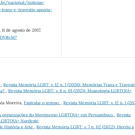
.br/nacional/noticias-
trans-e-travestis-aponta-
11 de agosto de 2017.
rDYj8vM?
s
,
Revista Memória LGBT: v. 12 n. 1 (2026): Memórias Trans e Travesti
ta?
,
Revista Memória LGBT: v. 6 n. 01 (2021): Museologia LGBTQIA+
nia Moreira,
Espiralar o tempo:
,
Revista Memória LGBT: v. 12 n. 1 (20
as organizações do Movimento LGBTQIA+ em Pernambuco
,
Revista
s LGBTQIA+ Nordeste
e História e Arte
,
Revista Memória LGBT: v. 7 n. 02 (2022): Direito à