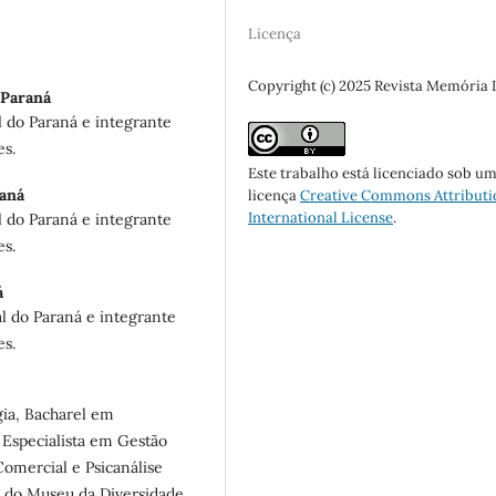
Licença
Copyright (c) 2025 Revista Memória
 Paraná
 do Paraná e integrante
es.
Este trabalho está licenciado sob u
raná
licença
Creative Commons Attributi
International License
.
 do Paraná e integrante
es.
á
 do Paraná e integrante
es.
ia, Bacharel em
 Especialista em Gestão
omercial e Psicanálise
 do Museu da Diversidade