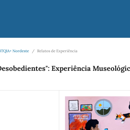
LGBTQIA+ Nordeste
/
Relatos de Experiência
Desobedientes": Experiência Museológi