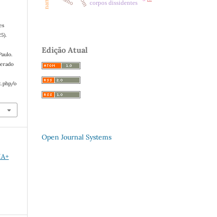
corpos dissidentes
es
25).
Edição Atual
aulo.
perado
x.php/o
Open Journal Systems
IA+