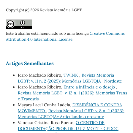
Copyright (c) 2026 Revista Memória LGBT
Este trabalho está licenciado sob uma licença
Creative Commons
Attribution 4.0 International License
.
Artigos Semelhantes
Icaro Machado Ribeiro,
TWINK
,
Revista Memória
LGBT: v. 11 n. 2 (2025): Memórias LGBTQIA+ Nordeste
Icaro Machado Ribeiro,
Entre a infância e o desejo
,
Revista Memória LGBT: v. 12 n. 1 (2026): Memórias Trans
e Travestis
Mayara Lacal Cunha Ladeia,
DISSIDÊNCIA E CONTRA
MOVIMENTO
,
Revista Memória LGBT: v. 8 n. 2 (2023):
Memórias LGBTQIA+ Articulando o presente
Vanessa Cristina Rosa Bueno,
O CENTRO DE
DOCUMENTAÇÃO PROF. DR. LUIZ MOTT - CEDOC