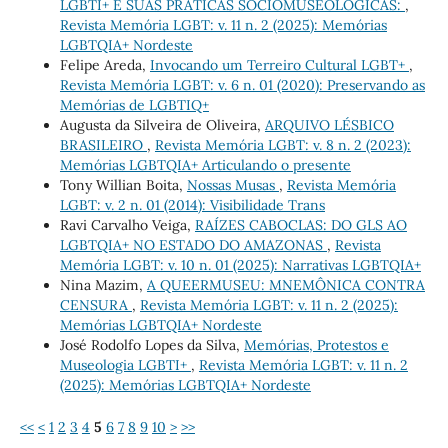
LGBTI+ E SUAS PRÁTICAS SOCIOMUSEOLOGICAS:
,
Revista Memória LGBT: v. 11 n. 2 (2025): Memórias
LGBTQIA+ Nordeste
Felipe Areda,
Invocando um Terreiro Cultural LGBT+
,
Revista Memória LGBT: v. 6 n. 01 (2020): Preservando as
Memórias de LGBTIQ+
Augusta da Silveira de Oliveira,
ARQUIVO LÉSBICO
BRASILEIRO
,
Revista Memória LGBT: v. 8 n. 2 (2023):
Memórias LGBTQIA+ Articulando o presente
Tony Willian Boita,
Nossas Musas
,
Revista Memória
LGBT: v. 2 n. 01 (2014): Visibilidade Trans
Ravi Carvalho Veiga,
RAÍZES CABOCLAS: DO GLS AO
LGBTQIA+ NO ESTADO DO AMAZONAS
,
Revista
Memória LGBT: v. 10 n. 01 (2025): Narrativas LGBTQIA+
Nina Mazim,
A QUEERMUSEU: MNEMÔNICA CONTRA
CENSURA
,
Revista Memória LGBT: v. 11 n. 2 (2025):
Memórias LGBTQIA+ Nordeste
José Rodolfo Lopes da Silva,
Memórias, Protestos e
Museologia LGBTI+
,
Revista Memória LGBT: v. 11 n. 2
(2025): Memórias LGBTQIA+ Nordeste
<<
<
1
2
3
4
5
6
7
8
9
10
>
>>