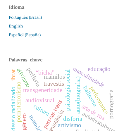
Idioma
Português (Brasil)
English
Español (España)
Palavras-chave
masculinidade
educação
periferia
ativismo
ibrat
“bicha”
psicologia social
mamilos
auto(biografia)
travestis
pornoterrorismo
ballroom
performance
desejo racializado
transgeneridade
pornografia
audiovisual
pessoas trans
cultura
arte de rua
resistência
autodescoberta
gênero
memória
disforia
artivismo