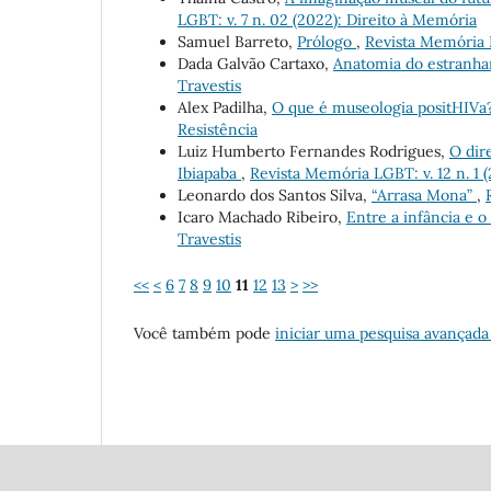
LGBT: v. 7 n. 02 (2022): Direito à Memória
Samuel Barreto,
Prólogo
,
Revista Memória L
Dada Galvão Cartaxo,
Anatomia do estranh
Travestis
Alex Padilha,
O que é museologia positHIVa
Resistência
Luiz Humberto Fernandes Rodrigues,
O dir
Ibiapaba
,
Revista Memória LGBT: v. 12 n. 1 
Leonardo dos Santos Silva,
“Arrasa Mona”
,
Icaro Machado Ribeiro,
Entre a infância e o
Travestis
<<
<
6
7
8
9
10
11
12
13
>
>>
Você também pode
iniciar uma pesquisa avançada