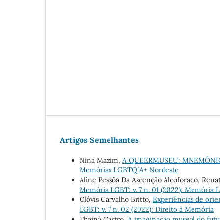
Artigos Semelhantes
Nina Mazim,
A QUEERMUSEU: MNEMÔNI
Memórias LGBTQIA+ Nordeste
Aline Pessôa Da Ascenção Alcoforado, Renat
Memória LGBT: v. 7 n. 01 (2022): Memória 
Clóvis Carvalho Britto,
Experiências de orie
LGBT: v. 7 n. 02 (2022): Direito à Memória
Thainá Castro,
A imaginação museal do fut