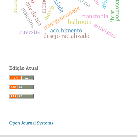
pornoterrorismo
memória
arte de rua
movat
transgeneridade
mamilos
ibrat
transfobia
ballroom
artivismo
acolhimento
travestis
desejo racializado
Edição Atual
Open Journal Systems