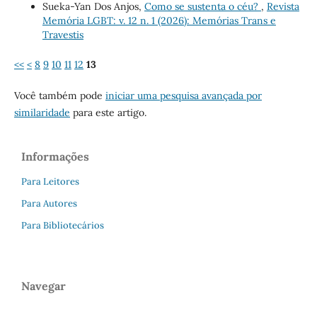
Sueka-Yan Dos Anjos,
Como se sustenta o céu?
,
Revista
Memória LGBT: v. 12 n. 1 (2026): Memórias Trans e
Travestis
<<
<
8
9
10
11
12
13
Você também pode
iniciar uma pesquisa avançada por
similaridade
para este artigo.
Informações
Para Leitores
Para Autores
Para Bibliotecários
Navegar