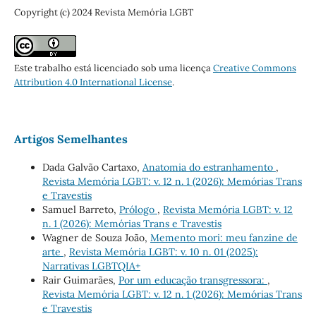
Copyright (c) 2024 Revista Memória LGBT
Este trabalho está licenciado sob uma licença
Creative Commons
Attribution 4.0 International License
.
Artigos Semelhantes
Dada Galvão Cartaxo,
Anatomia do estranhamento
,
Revista Memória LGBT: v. 12 n. 1 (2026): Memórias Trans
e Travestis
Samuel Barreto,
Prólogo
,
Revista Memória LGBT: v. 12
n. 1 (2026): Memórias Trans e Travestis
Wagner de Souza João,
Memento mori: meu fanzine de
arte
,
Revista Memória LGBT: v. 10 n. 01 (2025):
Narrativas LGBTQIA+
Rair Guimarães,
Por um educação transgressora:
,
Revista Memória LGBT: v. 12 n. 1 (2026): Memórias Trans
e Travestis