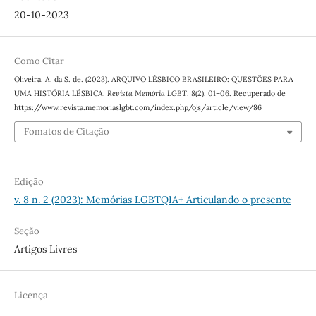
20-10-2023
Como Citar
Oliveira, A. da S. de. (2023). ARQUIVO LÉSBICO BRASILEIRO: QUESTÕES PARA
UMA HISTÓRIA LÉSBICA.
Revista Memória LGBT
,
8
(2), 01–06. Recuperado de
https://www.revista.memoriaslgbt.com/index.php/ojs/article/view/86
Fomatos de Citação
Edição
v. 8 n. 2 (2023): Memórias LGBTQIA+ Articulando o presente
Seção
Artigos Livres
Licença